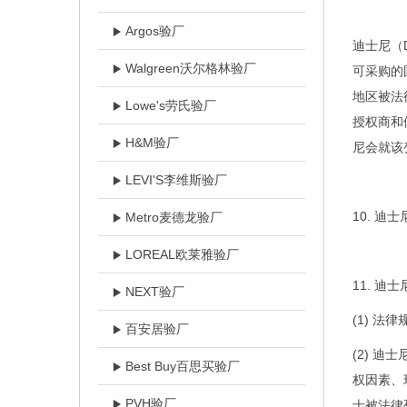
Argos验厂
迪士尼
（D
Walgreen沃尔格林验厂
可采购的
地区被法
Lowe's劳氏验厂
授权商和
H&M验厂
尼会就该
LEVI'S李维斯验厂
10.
迪士
Metro麦德龙验厂
LOREAL欧莱雅验厂
11.
迪士
NEXT验厂
(1) 
百安居验厂
(2) 迪士
Best Buy百思买验厂
权因素、环
PVH验厂
士被法律