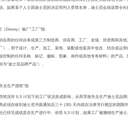
动。如果某个人士因迪士尼的决定而列入受禁名单，迪士尼会就该禁令向
尼
（Disney）
验厂“工厂”指:
供应商的任何自有或第三方制造商、供应商、工厂、农场、供货商和其他
厂），用于设计、生产、加工、装饰、装配或包装其中包含、结合或运用
或控制的任何名称、标记、徽标、形象、画作或其他专有材料）的产品、
称为“迪士尼品牌产品”）。
工厂失去生产授权”指:
些情况对 ILS 计划下的工厂状况造成影响，从而导致失去生产迪士尼品
商必须在收到迪士尼书面通知后三十 (30) 天内或在法律另行规定的期
论已经完成或是在生产进行中。依照 ILS 计划，如果工厂被撤销生产迪