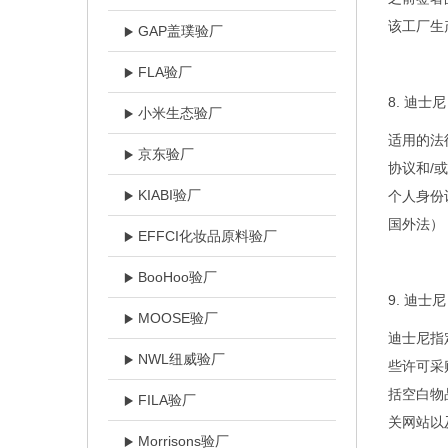
该工厂生
GAP盖璞验厂
FLA验厂
8.
迪士尼
小米生态验厂
适用的法
京东验厂
协议和/
KIABI验厂
个人身份
国外法）
EFFCI化妆品原料验厂
BooHoo验厂
9.
迪士尼
MOOSE验厂
迪士尼指
NWL纽威验厂
些许可采
括空白物品
FILA验厂
关网站以及
Morrisons验厂