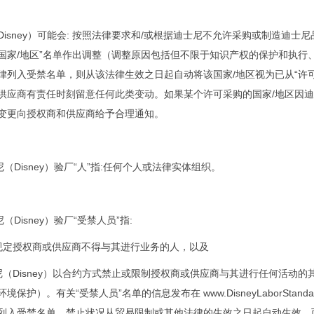
isney）
可能会: 按照法律要求和/或根据迪士尼不允许采购或制造迪士
国家/地区”名单作出调整（调整原因包括但不限于知识产权的保护和执行
律列入受禁名单，则从该法律生效之日起自动将该国家/地区视为已从“许
供应商有责任时刻留意任何此类变动。如果某个许可采购的国家/地区因迪
变更向授权商和供应商给予合理通知。
尼
（Disney）
验厂
“人”指:任何个人或法律实体组织。
尼
（Disney）
验厂“受禁人员”指:
法律规定授权商或供应商不得与其进行业务的人，以及
尼
（Disney）
以合约方式禁止或限制授权商或供应商与其进行任何活动的
境保护）。有关“受禁人员”名单的信息发布在 www.DisneyLaborSta
列入受禁名单，禁止状况从贸易限制或其他法律的生效之日起自动生效，