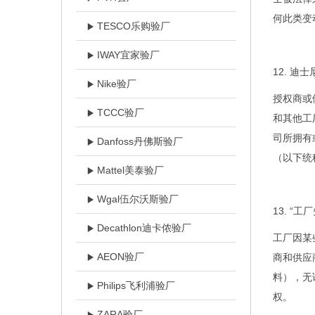
何此类变
TESCO乐购验厂
IWAY宜家验厂
12.
迪士
Nike验厂
授权商或
TCCC验厂
和其他工
司所拥有
Danfoss丹佛斯验厂
（以下统
Mattel美泰验厂
Wgal伍尔沃斯验厂
13. “
Decathlon迪卡侬验厂
工厂因某
AEON验厂
商和供应
料），无
Philips飞利浦验厂
权。
ZARA验厂