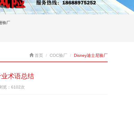
逊验厂
首页
COC验厂
Disney迪士尼验厂
厂专业术语总结
已浏览：6102次