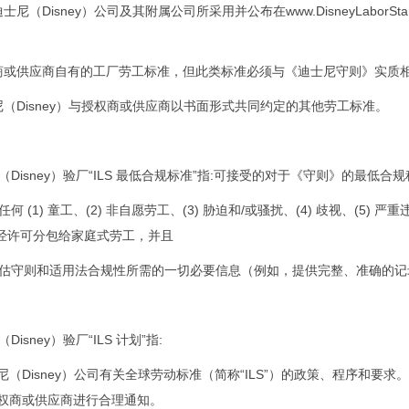
特迪士尼
（Disney）
公司及其附属公司所采用并公布在www.DisneyLaborS
授权商或供应商自有的工厂劳工标准，但此类标准必须与《迪士尼守则》实
尼
（Disney）
与授权商或供应商以书面形式共同约定的其他劳工标准。
（Disney）
验厂“ILS 最低合规标准”指:可接受的对于《守则》的最低合
在任何 (1) 童工、(2) 非自愿劳工、(3) 胁迫和/或骚扰、(4) 歧视、(
 未经许可分包给家庭式劳工，并且
供评估守则和适用法合规性所需的一切必要信息（例如，提供完整、准确的
（Disney）
验厂“ILS 计划”指:
尼
（Disney）
公司有关全球劳动标准（简称“ILS”）的政策、程序和要求。
权商或供应商进行合理通知。