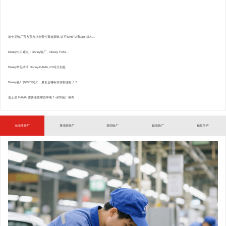
迪士尼验厂官方宣布社会责任审核新政:认可SMETA审核的机构...
Disney出口难点：Disney验厂、Disney FAM...
Disney常见术语.Disney-FAMA,ILS等分别是
Disney验厂的MCS简介：最低合格标准你都达标了？...
迪士尼 FAMA 需要注意哪些事项？-深圳验厂咨询
东南亚验厂
柬埔寨验厂
泰国验厂
越南验厂
精益生产