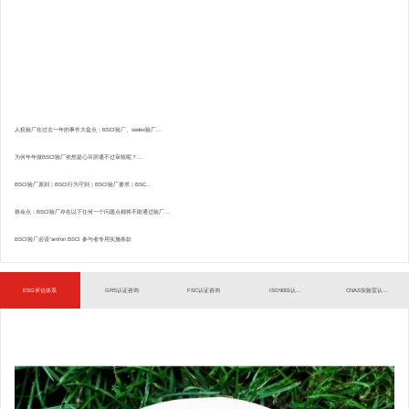
人权验厂在过去一年的事件大盘点：BSCI验厂、sedex验厂...
为何年年做BSCI验厂依然提心吊胆通不过审核呢？...
BSCI验厂原则｜BSCI行为守则｜BSCI验厂要求｜BSC...
致命点：BSCI验厂存在以下任何一个问题点都将不能通过验厂...
BSCI验厂必读”amfori BSCI 参与者专用实施条款
ESG评估体系
GRS认证咨询
FSC认证咨询
ISO9001认...
CNAS实验室认...