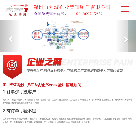
01 BSCI验厂,WCA认证,Sedex验厂辅导顾问
1.订单少，没客户
太多工厂，由于没有验厂，由于没有平台支持，买家找不到，无法展示自己的实力，无法获得订单或批量订单；(订单市场不是坐井观天,也不是大海捞针,而是我在
对的地方, 遇到对的你,信息很重要,平台更重要)
2.有订单，验不过
(工厂有生产实力,没有应变能力,一杆枪打天下,市场瞬息万变,你违背了市场潮流,你就会被市场淘汰)现状：东莞一家大型电子厂，以前都是直接买卖，现在客户要验
沃尔玛，第一次侥幸通过，拿了黄灯，后来2次验厂橙灯，没有经验，没有指导，工厂面临被停单，心急如焚。