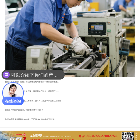
可以介绍下你们的产品么？
越南社会责任验厂须知：劳工法律法规与中国不一样的方方面面...
东南亚资深验厂顾问的经验分享：柬埔寨验厂特点 : 涵盖面广，...
直赴柬埔寨，为验厂护航，柬埔寨工资工时，法定节假需要注意哪些...
东南亚与中国的BSCI验厂福利标准有何不同？
纺织加工跃居世界首位的越南：工厂做Higg FEM验证现状和...