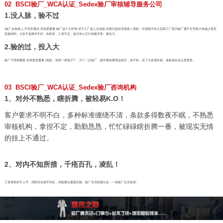
02 BSCI验厂_WCA认证_Sedex验厂审核辅导服务公司
1.没人脉，验不过
(验厂这条路上,不但车要好,司机更重要,验厂这个大环境,对于工厂是人生地疏,对我们是轻车熟路.) 现状：中国每天有几百家工厂因为验厂通不过导致订单减少甚至
直接倒闭，大多不是硬件不好，加班多，工资不足，是没有公正行的硬关系、硬实力。
2.验的过，投入大
验厂子弹很重要,但准星更重要,)现状：深圳一家电子厂，为了一次验厂，硬件整改费用近80万，实不知，花了太多冤枉钱，老板现在还云里雾里。
03 BSCI验厂_WCA认证_Sedex验厂咨询机构
1、对外不熟悉，瞎折腾，被轻易K.O！
客户要求不明不白，多种标准缠绕不清，条款多得数夜不眠，不熟悉
审核机构，拿捏不定，勤勤恳恳，忙忙碌碌瞎折腾一番，被现实无情
的挂上不通过。
2、对内不知所措，千疮百孔，凌乱！
工资考勤对不上号，消防安全做不到位，风险重点显露无疑，验厂专员轮番出走，一谈验厂全员色变。