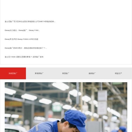
迪士尼验厂官方宣布社会责任审核新政:认可SMETA审核的机构...
Disney出口难点：Disney验厂、Disney FAM...
Disney常见术语.Disney-FAMA,ILS等分别是
Disney验厂的MCS简介：最低合格标准你都达标了？...
迪士尼 FAMA 需要注意哪些事项？-深圳验厂咨询
东南亚验厂
柬埔寨验厂
泰国验厂
越南验厂
精益生产