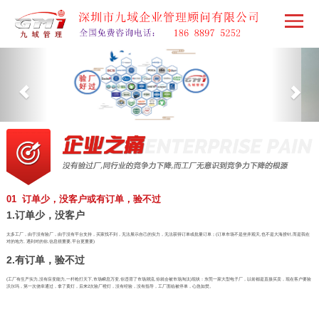
01 订单少，没客户或有订单，验不过
1.订单少，没客户
太多工厂，由于没有验厂，由于没有平台支持，买家找不到，无法展示自己的实力，无法获得订单或批量订单；(订单市场不是坐井观天,也不是大海捞针,而是我在
对的地方, 遇到对的你,信息很重要,平台更重要)
2.有订单，验不过
(工厂有生产实力,没有应变能力,一杆枪打天下,市场瞬息万变,你违背了市场潮流,你就会被市场淘汰)现状：东莞一家大型电子厂，以前都是直接买卖，现在客户要验
沃尔玛，第一次侥幸通过，拿了黄灯，后来2次验厂橙灯，没有经验，没有指导，工厂面临被停单，心急如焚。