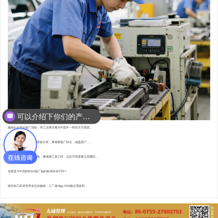
可以介绍下你们的产品么？
你们是怎么收费的呢？
越南社会责任验厂须知：劳工法律法规与中国不一样的方方面面...
东南亚资深验厂顾问的经验分享：柬埔寨验厂特点 : 涵盖面广，...
直赴柬埔寨，为验厂护航，柬埔寨工资工时，法定节假需要注意哪些...
东南亚与中国的BSCI验厂福利标准有何不同？
纺织加工跃居世界首位的越南：工厂做Higg FEM验证现状和...