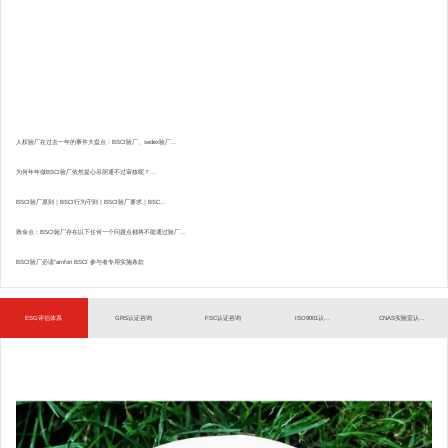
人权验厂在过去一年的事件大盘点：BSCI验厂、sedex验厂...
为何年年做BSCI验厂依然提心吊胆通不过审核呢？...
BSCI验厂原则｜BSCI行为守则｜BSCI验厂要求｜BSC...
致命点：BSCI验厂存在以下任何一个问题点都将不能通过验厂...
BSCI验厂必读”amfori BSCI 参与者专用实施条款
ESG评估体系
GRS认证咨询
FSC认证咨询
ISO9001认...
CNAS实验室认...