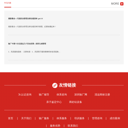
常见问题
MORE
最新最全—污染防治管理法律法规清单 get it!
最新最全—污染防治管理法律法规清单列表图。赶紧收藏起来！
验厂中要十分注意这几个安全距离—深圳九域管理
1、高层建筑疏散： 主要依据：1、高层医疗建筑楼梯间的首层疏散...
友情链接
3c认证咨询
验厂辅导
体系咨询
深圳验厂网
清远商标注册
亲子鉴定中心
商砼站设备
首页
关于我们
验厂服务
体系服务
培训服务
管理咨询
成功案例
服务优势
联系我们