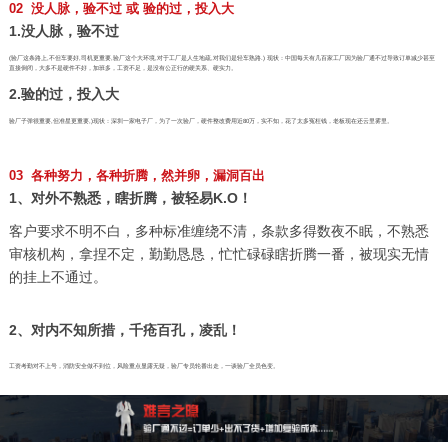
02 没人脉，验不过 或 验的过，投入大
1.没人脉，验不过
(验厂这条路上,不但车要好,司机更重要,验厂这个大环境,对于工厂是人生地疏,对我们是轻车熟路.) 现状：中国每天有几百家工厂因为验厂通不过导致订单减少甚至
直接倒闭，大多不是硬件不好，加班多，工资不足，是没有公正行的硬关系、硬实力。
2.验的过，投入大
验厂子弹很重要,但准星更重要,)现状：深圳一家电子厂，为了一次验厂，硬件整改费用近80万，实不知，花了太多冤枉钱，老板现在还云里雾里。
03 各种努力，各种折腾，然并卵，漏洞百出
1、对外不熟悉，瞎折腾，被轻易K.O！
客户要求不明不白，多种标准缠绕不清，条款多得数夜不眠，不熟悉
审核机构，拿捏不定，勤勤恳恳，忙忙碌碌瞎折腾一番，被现实无情
的挂上不通过。
2、对内不知所措，千疮百孔，凌乱！
工资考勤对不上号，消防安全做不到位，风险重点显露无疑，验厂专员轮番出走，一谈验厂全员色变。