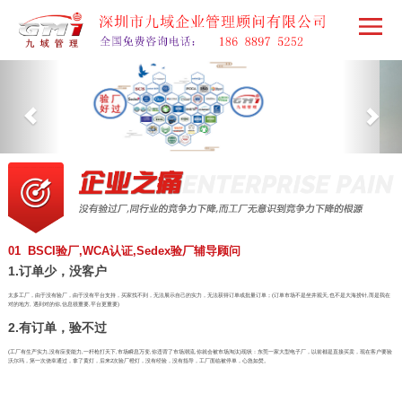
01 BSCI验厂,WCA认证,Sedex验厂辅导顾问
1.订单少，没客户
太多工厂，由于没有验厂，由于没有平台支持，买家找不到，无法展示自己的实力，无法获得订单或批量订单；(订单市场不是坐井观天,也不是大海捞针,而是我在
对的地方, 遇到对的你,信息很重要,平台更重要)
2.有订单，验不过
(工厂有生产实力,没有应变能力,一杆枪打天下,市场瞬息万变,你违背了市场潮流,你就会被市场淘汰)现状：东莞一家大型电子厂，以前都是直接买卖，现在客户要验
沃尔玛，第一次侥幸通过，拿了黄灯，后来2次验厂橙灯，没有经验，没有指导，工厂面临被停单，心急如焚。