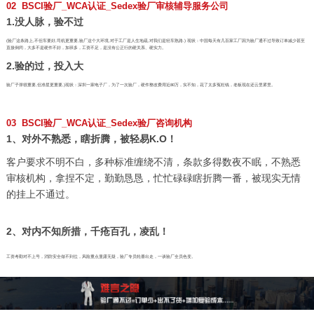
02 BSCI验厂_WCA认证_Sedex验厂审核辅导服务公司
1.没人脉，验不过
(验厂这条路上,不但车要好,司机更重要,验厂这个大环境,对于工厂是人生地疏,对我们是轻车熟路.) 现状：中国每天有几百家工厂因为验厂通不过导致订单减少甚至
直接倒闭，大多不是硬件不好，加班多，工资不足，是没有公正行的硬关系、硬实力。
2.验的过，投入大
验厂子弹很重要,但准星更重要,)现状：深圳一家电子厂，为了一次验厂，硬件整改费用近80万，实不知，花了太多冤枉钱，老板现在还云里雾里。
03 BSCI验厂_WCA认证_Sedex验厂咨询机构
1、对外不熟悉，瞎折腾，被轻易K.O！
客户要求不明不白，多种标准缠绕不清，条款多得数夜不眠，不熟悉
审核机构，拿捏不定，勤勤恳恳，忙忙碌碌瞎折腾一番，被现实无情
的挂上不通过。
2、对内不知所措，千疮百孔，凌乱！
工资考勤对不上号，消防安全做不到位，风险重点显露无疑，验厂专员轮番出走，一谈验厂全员色变。