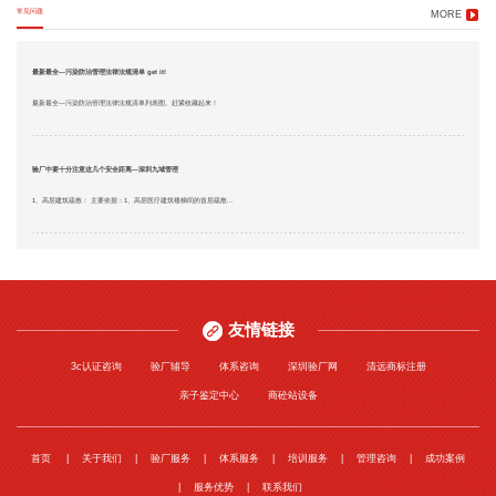
常见问题
MORE
最新最全—污染防治管理法律法规清单 get it!
最新最全—污染防治管理法律法规清单列表图。赶紧收藏起来！
验厂中要十分注意这几个安全距离—深圳九域管理
1、高层建筑疏散： 主要依据：1、高层医疗建筑楼梯间的首层疏散...
友情链接
3c认证咨询
验厂辅导
体系咨询
深圳验厂网
清远商标注册
亲子鉴定中心
商砼站设备
首页
关于我们
验厂服务
体系服务
培训服务
管理咨询
成功案例
服务优势
联系我们