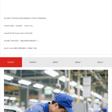
迪士尼验厂官方宣布社会责任审核新政:认可SMETA审核的机构...
Disney出口难点：Disney验厂、Disney FAM...
Disney常见术语.Disney-FAMA,ILS等分别是
Disney验厂的MCS简介：最低合格标准你都达标了？...
迪士尼 FAMA 需要注意哪些事项？-深圳验厂咨询
东南亚验厂
柬埔寨验厂
泰国验厂
越南验厂
精益生产