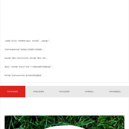
人权验厂在过去一年的事件大盘点：BSCI验厂、sedex验厂...
为何年年做BSCI验厂依然提心吊胆通不过审核呢？...
BSCI验厂原则｜BSCI行为守则｜BSCI验厂要求｜BSC...
致命点：BSCI验厂存在以下任何一个问题点都将不能通过验厂...
BSCI验厂必读”amfori BSCI 参与者专用实施条款
ESG评估体系
GRS认证咨询
FSC认证咨询
ISO9001认...
CNAS实验室认...