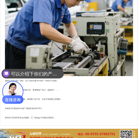
可以介绍下你们的产品么？
你们是怎么收费的呢？
越南社会责任验厂须知：劳工法律法规与中国不一样的方方面面...
东南亚资深验厂顾问的经验分享：柬埔寨验厂特点 : 涵盖面广，...
直赴柬埔寨，为验厂护航，柬埔寨工资工时，法定节假需要注意哪些...
东南亚与中国的BSCI验厂福利标准有何不同？
纺织加工跃居世界首位的越南：工厂做Higg FEM验证现状和...