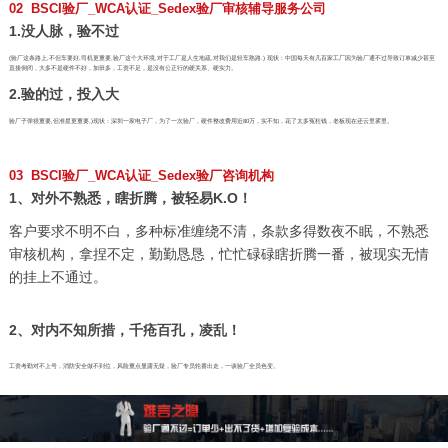
02 BSCI验厂_WCA认证_Sedex验厂审核辅导服务公司
1.没人脉，验不过
(验厂这条路上,不但车要好,司机更重要,验厂这个大环境,对于工厂是人生地疏,对我们是轻车熟路.) 现状：中国每天有几百家工厂因为验厂通不过导致订单减少甚至
直接倒闭，大多不是硬件不好，加班多，工资不足，是没有公正行的硬关系、硬实力。
2.验的过，投入大
验厂子弹很重要,但准星更重要,)现状：深圳一家电子厂，为了一次验厂，硬件整改费用近80万，实不知，花了太多冤枉钱，老板现在还云里雾里。
03 BSCI验厂_WCA认证_Sedex验厂咨询机构
1、对外不熟悉，瞎折腾，被轻易K.O！
客户要求不明不白，多种标准缠绕不清，条款多得数夜不眠，不熟悉
审核机构，拿捏不定，勤勤恳恳，忙忙碌碌瞎折腾一番，被现实无情
的挂上不通过。
2、对内不知所措，千疮百孔，凌乱！
工资考勤对不上号，消防安全做不到位，风险重点显露无疑，验厂专员轮番出走，一谈验厂全员色变。