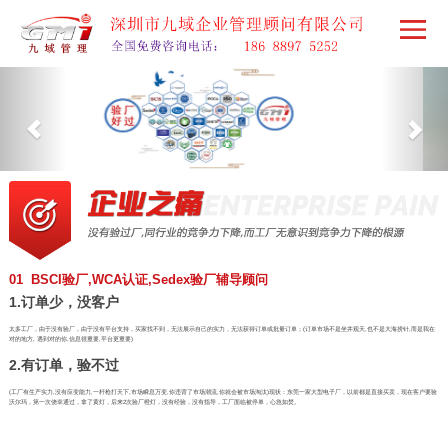
01 BSCI验厂,WCA认证,Sedex验厂辅导顾问
1.订单少，没客户
太多工厂，由于没有验厂，由于没有平台支持，买家找不到，无法展示自己的实力，无法获得订单或批量订单；(订单市场不是坐井观天,也不是大海捞针,而是我在
对的地方, 遇到对的你,信息很重要,平台更重要)
2.有订单，验不过
(工厂有生产实力,没有应变能力,一杆枪打天下,市场瞬息万变,你违背了市场潮流,你就会被市场淘汰)现状：东莞一家大型电子厂，以前都是直接买卖，现在客户要验
沃尔玛，第一次侥幸通过，拿了黄灯，后来2次验厂橙灯，没有经验，没有指导，工厂面临被停单，心急如焚。