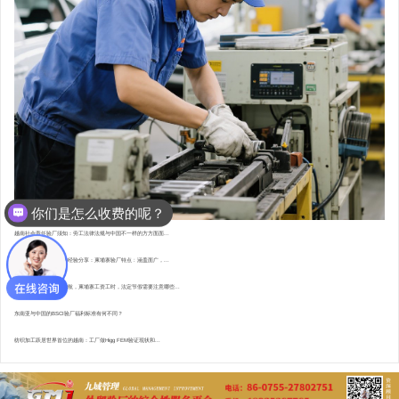
你们是怎么收费的呢？
现在有优惠活动么？
越南社会责任验厂须知：劳工法律法规与中国不一样的方方面面...
东南亚资深验厂顾问的经验分享：柬埔寨验厂特点 : 涵盖面广，...
直赴柬埔寨，为验厂护航，柬埔寨工资工时，法定节假需要注意哪些...
东南亚与中国的BSCI验厂福利标准有何不同？
纺织加工跃居世界首位的越南：工厂做Higg FEM验证现状和...