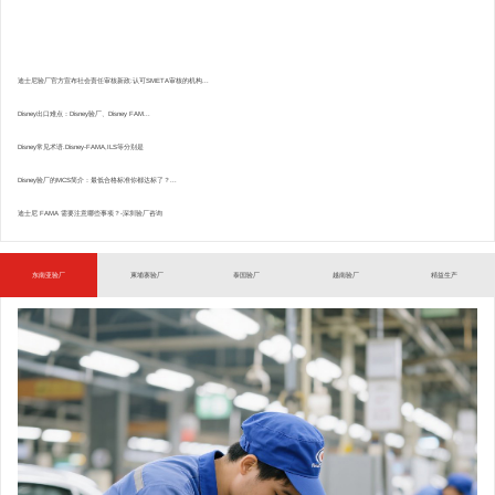
迪士尼验厂官方宣布社会责任审核新政:认可SMETA审核的机构...
Disney出口难点：Disney验厂、Disney FAM...
Disney常见术语.Disney-FAMA,ILS等分别是
Disney验厂的MCS简介：最低合格标准你都达标了？...
迪士尼 FAMA 需要注意哪些事项？-深圳验厂咨询
东南亚验厂
柬埔寨验厂
泰国验厂
越南验厂
精益生产