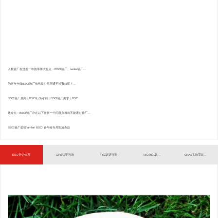
人权验厂在过去一年的事件大盘点：BSCI验厂、sedex验厂...
为何年年做BSCI验厂依然提心吊胆通不过审核呢？...
BSCI验厂原则｜BSCI行为守则｜BSCI验厂要求｜BSC...
致命点：BSCI验厂存在以下任何一个问题点都将不能通过验厂...
BSCI验厂必读”amfori BSCI 参与者专用实施条款
ESG评估体系
GRS认证咨询
FSC认证咨询
ISO9001认...
CNAS实验室认...