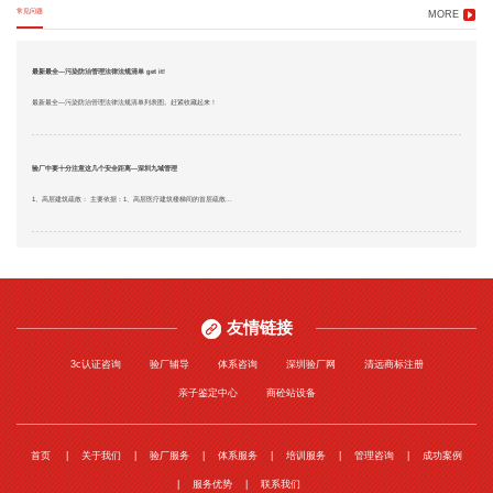
常见问题
MORE
最新最全—污染防治管理法律法规清单 get it!
最新最全—污染防治管理法律法规清单列表图。赶紧收藏起来！
验厂中要十分注意这几个安全距离—深圳九域管理
1、高层建筑疏散： 主要依据：1、高层医疗建筑楼梯间的首层疏散...
友情链接
3c认证咨询
验厂辅导
体系咨询
深圳验厂网
清远商标注册
亲子鉴定中心
商砼站设备
首页
关于我们
验厂服务
体系服务
培训服务
管理咨询
成功案例
服务优势
联系我们