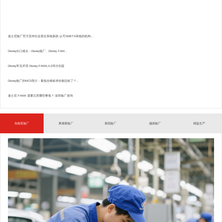
迪士尼验厂官方宣布社会责任审核新政:认可SMETA审核的机构...
Disney出口难点：Disney验厂、Disney FAM...
Disney常见术语.Disney-FAMA,ILS等分别是
Disney验厂的MCS简介：最低合格标准你都达标了？...
迪士尼 FAMA 需要注意哪些事项？-深圳验厂咨询
东南亚验厂
柬埔寨验厂
泰国验厂
越南验厂
精益生产