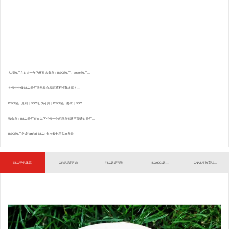
人权验厂在过去一年的事件大盘点：BSCI验厂、sedex验厂...
为何年年做BSCI验厂依然提心吊胆通不过审核呢？...
BSCI验厂原则｜BSCI行为守则｜BSCI验厂要求｜BSC...
致命点：BSCI验厂存在以下任何一个问题点都将不能通过验厂...
BSCI验厂必读”amfori BSCI 参与者专用实施条款
ESG评估体系
GRS认证咨询
FSC认证咨询
ISO9001认...
CNAS实验室认...