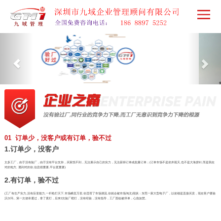
01 订单少，没客户或有订单，验不过
1.订单少，没客户
太多工厂，由于没有验厂，由于没有平台支持，买家找不到，无法展示自己的实力，无法获得订单或批量订单；(订单市场不是坐井观天,也不是大海捞针,而是我在
对的地方, 遇到对的你,信息很重要,平台更重要)
2.有订单，验不过
(工厂有生产实力,没有应变能力,一杆枪打天下,市场瞬息万变,你违背了市场潮流,你就会被市场淘汰)现状：东莞一家大型电子厂，以前都是直接买卖，现在客户要验
沃尔玛，第一次侥幸通过，拿了黄灯，后来2次验厂橙灯，没有经验，没有指导，工厂面临被停单，心急如焚。