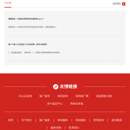
常见问题
MORE
最新最全—污染防治管理法律法规清单 get it!
最新最全—污染防治管理法律法规清单列表图。赶紧收藏起来！
验厂中要十分注意这几个安全距离—深圳九域管理
1、高层建筑疏散： 主要依据：1、高层医疗建筑楼梯间的首层疏散...
友情链接
3c认证咨询
验厂辅导
体系咨询
深圳验厂网
清远商标注册
亲子鉴定中心
商砼站设备
首页
关于我们
验厂服务
体系服务
培训服务
管理咨询
成功案例
服务优势
联系我们