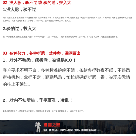
02 没人脉，验不过 或 验的过，投入大
1.没人脉，验不过
(验厂这条路上,不但车要好,司机更重要,验厂这个大环境,对于工厂是人生地疏,对我们是轻车熟路.) 现状：中国每天有几百家工厂因为验厂通不过导致订单减少甚至
直接倒闭，大多不是硬件不好，加班多，工资不足，是没有公正行的硬关系、硬实力。
2.验的过，投入大
验厂子弹很重要,但准星更重要,)现状：深圳一家电子厂，为了一次验厂，硬件整改费用近80万，实不知，花了太多冤枉钱，老板现在还云里雾里。
03 各种努力，各种折腾，然并卵，漏洞百出
1、对外不熟悉，瞎折腾，被轻易K.O！
客户要求不明不白，多种标准缠绕不清，条款多得数夜不眠，不熟悉
审核机构，拿捏不定，勤勤恳恳，忙忙碌碌瞎折腾一番，被现实无情
的挂上不通过。
2、对内不知所措，千疮百孔，凌乱！
工资考勤对不上号，消防安全做不到位，风险重点显露无疑，验厂专员轮番出走，一谈验厂全员色变。