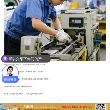
可以介绍下你们的产品么？
越南社会责任验厂须知：劳工法律法规与中国不一样的方方面面...
东南亚资深验厂顾问的经验分享：柬埔寨验厂特点 : 涵盖面广，...
直赴柬埔寨，为验厂护航，柬埔寨工资工时，法定节假需要注意哪些...
东南亚与中国的BSCI验厂福利标准有何不同？
纺织加工跃居世界首位的越南：工厂做Higg FEM验证现状和...