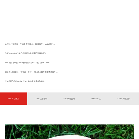
人权验厂在过去一年的事件大盘点：BSCI验厂、sedex验厂...
为何年年做BSCI验厂依然提心吊胆通不过审核呢？...
BSCI验厂原则｜BSCI行为守则｜BSCI验厂要求｜BSC...
致命点：BSCI验厂存在以下任何一个问题点都将不能通过验厂...
BSCI验厂必读”amfori BSCI 参与者专用实施条款
ESG评估体系
GRS认证咨询
FSC认证咨询
ISO9001认...
CNAS实验室认...