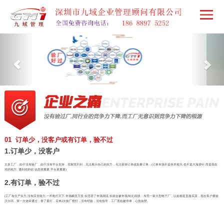
01 订单少，没客户或有订单，验不过
1.订单少，没客户
太多工厂，由于没有验厂，由于没有平台支持，买家找不到，无法展示自己的实力，无法获得订单或批量订单；(订单市场不是坐井观天,也不是大海捞针,而是我在
对的地方, 遇到对的你,信息很重要,平台更重要)
2.有订单，验不过
(工厂有生产实力,没有应变能力,一杆枪打天下,市场瞬息万变,你违背了市场潮流,你就会被市场淘汰)现状：东莞一家大型电子厂，以前都是直接买卖，现在客户要验
沃尔玛，第一次侥幸通过，拿了黄灯，后来2次验厂橙灯，没有经验，没有指导，工厂面临被停单，心急如焚。