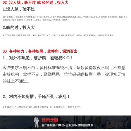
02 没人脉，验不过 或 验的过，投入大
1.没人脉，验不过
(验厂这条路上,不但车要好,司机更重要,验厂这个大环境,对于工厂是人生地疏,对我们是轻车熟路.) 现状：中国每天有几百家工厂因为验厂通不过导致订单减少甚至
直接倒闭，大多不是硬件不好，加班多，工资不足，是没有公正行的硬关系、硬实力。
2.验的过，投入大
验厂子弹很重要,但准星更重要,)现状：深圳一家电子厂，为了一次验厂，硬件整改费用近80万，实不知，花了太多冤枉钱，老板现在还云里雾里。
03 各种努力，各种折腾，然并卵，漏洞百出
1、对外不熟悉，瞎折腾，被轻易K.O！
客户要求不明不白，多种标准缠绕不清，条款多得数夜不眠，不熟悉
审核机构，拿捏不定，勤勤恳恳，忙忙碌碌瞎折腾一番，被现实无情
的挂上不通过。
2、对内不知所措，千疮百孔，凌乱！
工资考勤对不上号，消防安全做不到位，风险重点显露无疑，验厂专员轮番出走，一谈验厂全员色变。