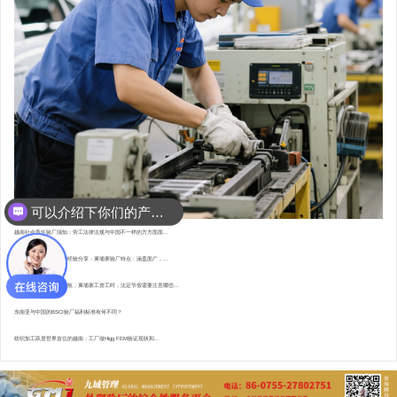
可以介绍下你们的产品么？
越南社会责任验厂须知：劳工法律法规与中国不一样的方方面面...
东南亚资深验厂顾问的经验分享：柬埔寨验厂特点 : 涵盖面广，...
直赴柬埔寨，为验厂护航，柬埔寨工资工时，法定节假需要注意哪些...
东南亚与中国的BSCI验厂福利标准有何不同？
纺织加工跃居世界首位的越南：工厂做Higg FEM验证现状和...