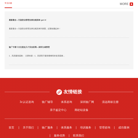
常见问题
MORE
最新最全—污染防治管理法律法规清单 get it!
最新最全—污染防治管理法律法规清单列表图。赶紧收藏起来！
验厂中要十分注意这几个安全距离—深圳九域管理
1、高层建筑疏散： 主要依据：1、高层医疗建筑楼梯间的首层疏散...
友情链接
3c认证咨询
验厂辅导
体系咨询
深圳验厂网
清远商标注册
亲子鉴定中心
商砼站设备
首页
关于我们
验厂服务
体系服务
培训服务
管理咨询
成功案例
服务优势
联系我们