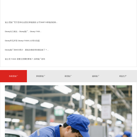
迪士尼验厂官方宣布社会责任审核新政:认可SMETA审核的机构...
Disney出口难点：Disney验厂、Disney FAM...
Disney常见术语.Disney-FAMA,ILS等分别是
Disney验厂的MCS简介：最低合格标准你都达标了？...
迪士尼 FAMA 需要注意哪些事项？-深圳验厂咨询
东南亚验厂
柬埔寨验厂
泰国验厂
越南验厂
精益生产