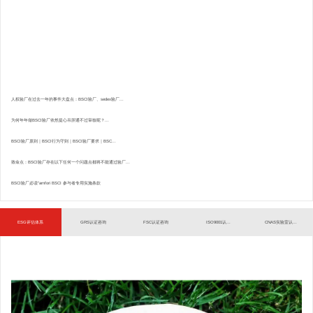
人权验厂在过去一年的事件大盘点：BSCI验厂、sedex验厂...
为何年年做BSCI验厂依然提心吊胆通不过审核呢？...
BSCI验厂原则｜BSCI行为守则｜BSCI验厂要求｜BSC...
致命点：BSCI验厂存在以下任何一个问题点都将不能通过验厂...
BSCI验厂必读”amfori BSCI 参与者专用实施条款
ESG评估体系
GRS认证咨询
FSC认证咨询
ISO9001认...
CNAS实验室认...