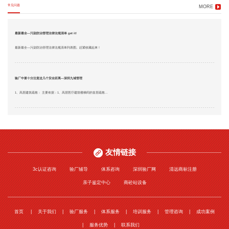
常见问题
MORE
最新最全—污染防治管理法律法规清单 get it!
最新最全—污染防治管理法律法规清单列表图。赶紧收藏起来！
验厂中要十分注意这几个安全距离—深圳九域管理
1、高层建筑疏散： 主要依据：1、高层医疗建筑楼梯间的首层疏散...
友情链接
3c认证咨询
验厂辅导
体系咨询
深圳验厂网
清远商标注册
亲子鉴定中心
商砼站设备
首页
关于我们
验厂服务
体系服务
培训服务
管理咨询
成功案例
服务优势
联系我们