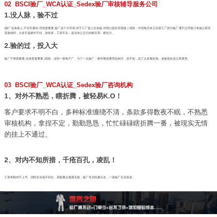
02 BSCI验厂_WCA认证_Sedex验厂审核辅导服务公司
1.没人脉，验不过
(验厂这条路上,不但车要好,司机更重要,验厂这个大环境,对于工厂是人生地疏,对我们是轻车熟路.) 现状：中国每天有几百家工厂因为验厂通不过导致订单减少甚至
直接倒闭，大多不是硬件不好，加班多，工资不足，是没有公正行的硬关系、硬实力。
2.验的过，投入大
验厂子弹很重要,但准星更重要,)现状：深圳一家电子厂，为了一次验厂，硬件整改费用近80万，实不知，花了太多冤枉钱，老板现在还云里雾里。
03 BSCI验厂_WCA认证_Sedex验厂咨询机构
1、对外不熟悉，瞎折腾，被轻易K.O！
客户要求不明不白，多种标准缠绕不清，条款多得数夜不眠，不熟悉
审核机构，拿捏不定，勤勤恳恳，忙忙碌碌瞎折腾一番，被现实无情
的挂上不通过。
2、对内不知所措，千疮百孔，凌乱！
工资考勤对不上号，消防安全做不到位，风险重点显露无疑，验厂专员轮番出走，一谈验厂全员色变。