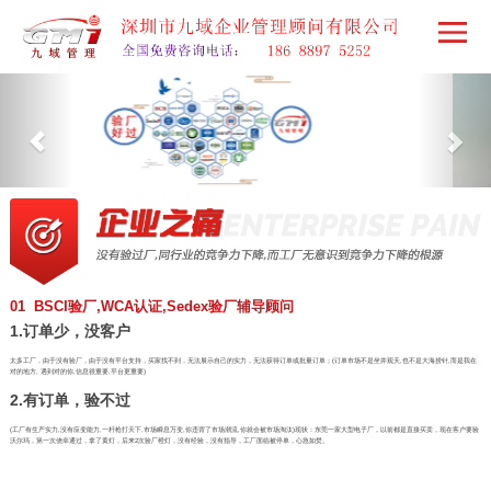
01 BSCI验厂,WCA认证,Sedex验厂辅导顾问
1.订单少，没客户
太多工厂，由于没有验厂，由于没有平台支持，买家找不到，无法展示自己的实力，无法获得订单或批量订单；(订单市场不是坐井观天,也不是大海捞针,而是我在
对的地方, 遇到对的你,信息很重要,平台更重要)
2.有订单，验不过
(工厂有生产实力,没有应变能力,一杆枪打天下,市场瞬息万变,你违背了市场潮流,你就会被市场淘汰)现状：东莞一家大型电子厂，以前都是直接买卖，现在客户要验
沃尔玛，第一次侥幸通过，拿了黄灯，后来2次验厂橙灯，没有经验，没有指导，工厂面临被停单，心急如焚。