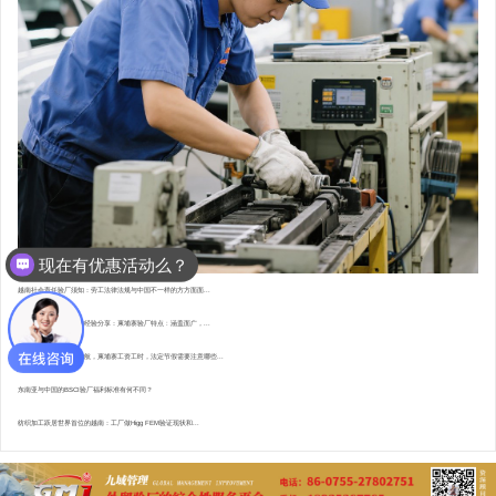
现在有优惠活动么？
越南社会责任验厂须知：劳工法律法规与中国不一样的方方面面...
东南亚资深验厂顾问的经验分享：柬埔寨验厂特点 : 涵盖面广，...
直赴柬埔寨，为验厂护航，柬埔寨工资工时，法定节假需要注意哪些...
东南亚与中国的BSCI验厂福利标准有何不同？
纺织加工跃居世界首位的越南：工厂做Higg FEM验证现状和...