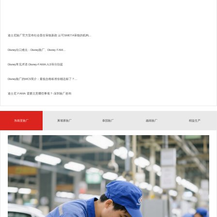
迪士尼验厂官方宣布社会责任审核新政:认可SMETA审核的机构...
Disney出口难点：Disney验厂、Disney FAM...
Disney常见术语.Disney-FAMA,ILS等分别是
Disney验厂的MCS简介：最低合格标准你都达标了？...
迪士尼 FAMA 需要注意哪些事项？-深圳验厂咨询
东南亚验厂
柬埔寨验厂
泰国验厂
越南验厂
精益生产