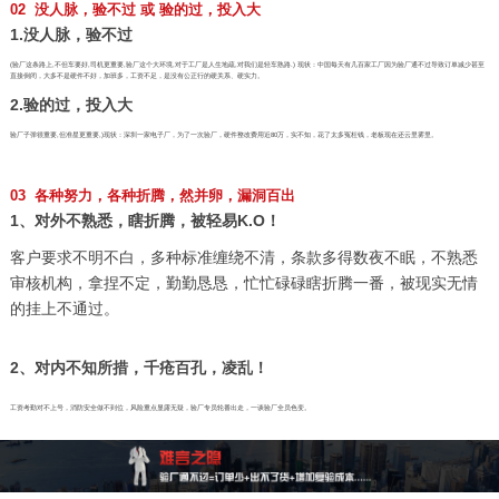
02 没人脉，验不过 或 验的过，投入大
1.没人脉，验不过
(验厂这条路上,不但车要好,司机更重要,验厂这个大环境,对于工厂是人生地疏,对我们是轻车熟路.) 现状：中国每天有几百家工厂因为验厂通不过导致订单减少甚至
直接倒闭，大多不是硬件不好，加班多，工资不足，是没有公正行的硬关系、硬实力。
2.验的过，投入大
验厂子弹很重要,但准星更重要,)现状：深圳一家电子厂，为了一次验厂，硬件整改费用近80万，实不知，花了太多冤枉钱，老板现在还云里雾里。
03 各种努力，各种折腾，然并卵，漏洞百出
1、对外不熟悉，瞎折腾，被轻易K.O！
客户要求不明不白，多种标准缠绕不清，条款多得数夜不眠，不熟悉
审核机构，拿捏不定，勤勤恳恳，忙忙碌碌瞎折腾一番，被现实无情
的挂上不通过。
2、对内不知所措，千疮百孔，凌乱！
工资考勤对不上号，消防安全做不到位，风险重点显露无疑，验厂专员轮番出走，一谈验厂全员色变。