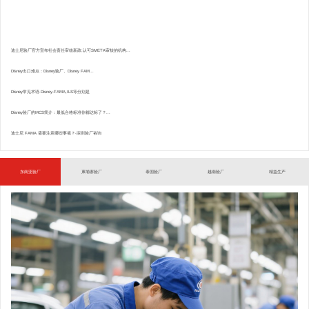
迪士尼验厂官方宣布社会责任审核新政:认可SMETA审核的机构...
Disney出口难点：Disney验厂、Disney FAM...
Disney常见术语.Disney-FAMA,ILS等分别是
Disney验厂的MCS简介：最低合格标准你都达标了？...
迪士尼 FAMA 需要注意哪些事项？-深圳验厂咨询
东南亚验厂
柬埔寨验厂
泰国验厂
越南验厂
精益生产