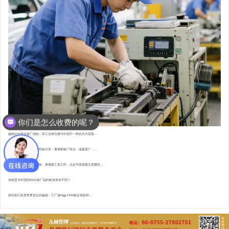
你们是怎么收费的呢？
越南社会责任验厂须知：劳工法律法规与中国不一样的方方面面...
东南亚资深验厂顾问的经验分享：柬埔寨验厂特点 : 涵盖面广，...
直赴柬埔寨，为验厂护航，柬埔寨工资工时，法定节假需要注意哪些...
东南亚与中国的BSCI验厂福利标准有何不同？
纺织加工跃居世界首位的越南：工厂做Higg FEM验证现状和...