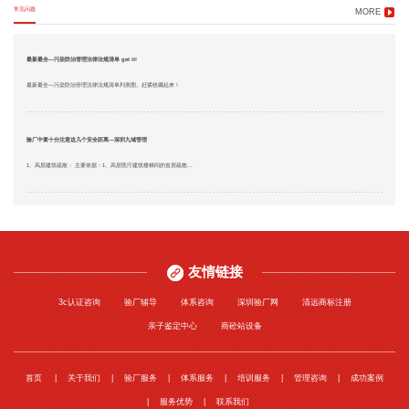
常见问题
MORE
最新最全—污染防治管理法律法规清单 get it!
最新最全—污染防治管理法律法规清单列表图。赶紧收藏起来！
验厂中要十分注意这几个安全距离—深圳九域管理
1、高层建筑疏散： 主要依据：1、高层医疗建筑楼梯间的首层疏散...
友情链接
3c认证咨询
验厂辅导
体系咨询
深圳验厂网
清远商标注册
亲子鉴定中心
商砼站设备
首页
关于我们
验厂服务
体系服务
培训服务
管理咨询
成功案例
服务优势
联系我们