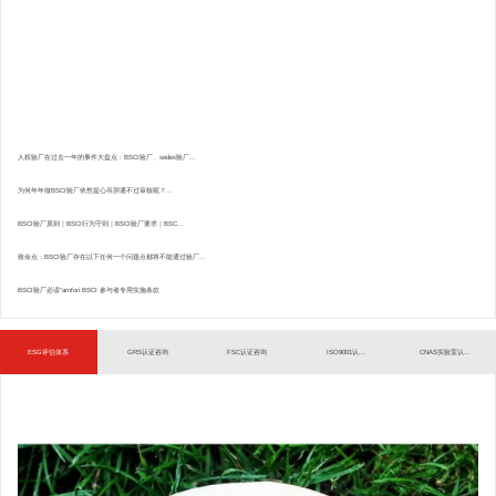
人权验厂在过去一年的事件大盘点：BSCI验厂、sedex验厂...
为何年年做BSCI验厂依然提心吊胆通不过审核呢？...
BSCI验厂原则｜BSCI行为守则｜BSCI验厂要求｜BSC...
致命点：BSCI验厂存在以下任何一个问题点都将不能通过验厂...
BSCI验厂必读”amfori BSCI 参与者专用实施条款
ESG评估体系
GRS认证咨询
FSC认证咨询
ISO9001认...
CNAS实验室认...