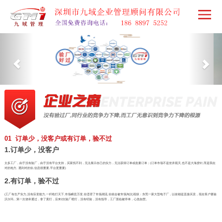
01 订单少，没客户或有订单，验不过
1.订单少，没客户
太多工厂，由于没有验厂，由于没有平台支持，买家找不到，无法展示自己的实力，无法获得订单或批量订单；(订单市场不是坐井观天,也不是大海捞针,而是我在
对的地方, 遇到对的你,信息很重要,平台更重要)
2.有订单，验不过
(工厂有生产实力,没有应变能力,一杆枪打天下,市场瞬息万变,你违背了市场潮流,你就会被市场淘汰)现状：东莞一家大型电子厂，以前都是直接买卖，现在客户要验
沃尔玛，第一次侥幸通过，拿了黄灯，后来2次验厂橙灯，没有经验，没有指导，工厂面临被停单，心急如焚。