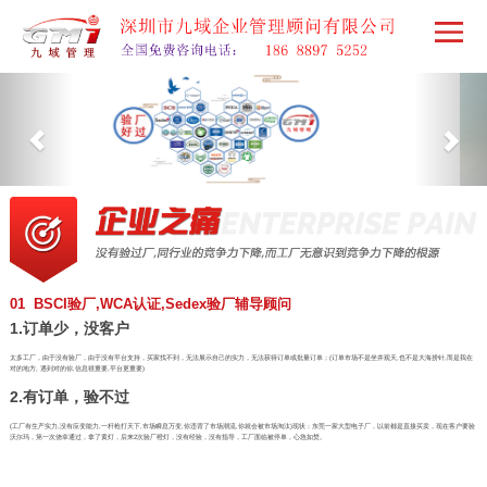
01 BSCI验厂,WCA认证,Sedex验厂辅导顾问
1.订单少，没客户
太多工厂，由于没有验厂，由于没有平台支持，买家找不到，无法展示自己的实力，无法获得订单或批量订单；(订单市场不是坐井观天,也不是大海捞针,而是我在
对的地方, 遇到对的你,信息很重要,平台更重要)
2.有订单，验不过
(工厂有生产实力,没有应变能力,一杆枪打天下,市场瞬息万变,你违背了市场潮流,你就会被市场淘汰)现状：东莞一家大型电子厂，以前都是直接买卖，现在客户要验
沃尔玛，第一次侥幸通过，拿了黄灯，后来2次验厂橙灯，没有经验，没有指导，工厂面临被停单，心急如焚。