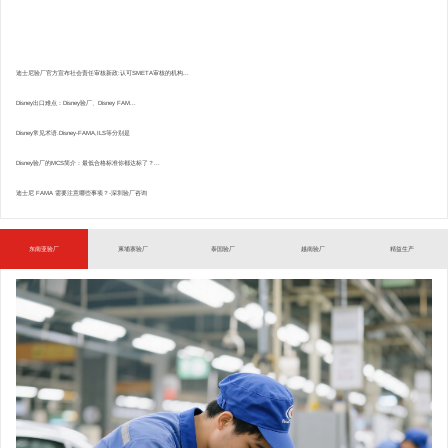
迪士尼验厂官方宣布社会责任审核新政:认可SMETA审核的机构...
Disney出口难点：Disney验厂、Disney FAM...
Disney常见术语.Disney-FAMA,ILS等分别是
Disney验厂的MCS简介：最低合格标准你都达标了？...
迪士尼 FAMA 需要注意哪些事项？-深圳验厂咨询
东南亚验厂
柬埔寨验厂
泰国验厂
越南验厂
精益生产