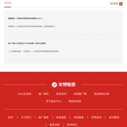
常见问题
MORE
最新最全—污染防治管理法律法规清单 get it!
最新最全—污染防治管理法律法规清单列表图。赶紧收藏起来！
验厂中要十分注意这几个安全距离—深圳九域管理
1、高层建筑疏散： 主要依据：1、高层医疗建筑楼梯间的首层疏散...
友情链接
3c认证咨询
验厂辅导
体系咨询
深圳验厂网
清远商标注册
亲子鉴定中心
商砼站设备
首页
关于我们
验厂服务
体系服务
培训服务
管理咨询
成功案例
服务优势
联系我们