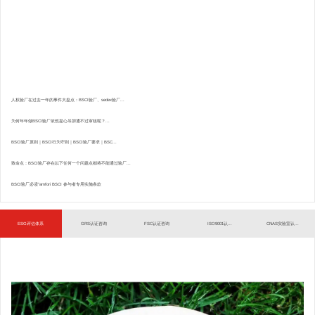
人权验厂在过去一年的事件大盘点：BSCI验厂、sedex验厂...
为何年年做BSCI验厂依然提心吊胆通不过审核呢？...
BSCI验厂原则｜BSCI行为守则｜BSCI验厂要求｜BSC...
致命点：BSCI验厂存在以下任何一个问题点都将不能通过验厂...
BSCI验厂必读”amfori BSCI 参与者专用实施条款
ESG评估体系
GRS认证咨询
FSC认证咨询
ISO9001认...
CNAS实验室认...