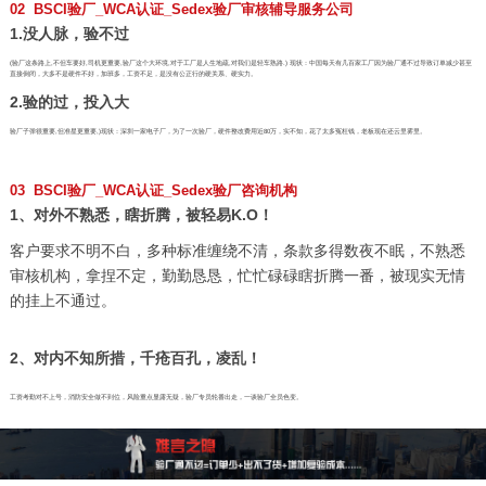
02 BSCI验厂_WCA认证_Sedex验厂审核辅导服务公司
1.没人脉，验不过
(验厂这条路上,不但车要好,司机更重要,验厂这个大环境,对于工厂是人生地疏,对我们是轻车熟路.) 现状：中国每天有几百家工厂因为验厂通不过导致订单减少甚至
直接倒闭，大多不是硬件不好，加班多，工资不足，是没有公正行的硬关系、硬实力。
2.验的过，投入大
验厂子弹很重要,但准星更重要,)现状：深圳一家电子厂，为了一次验厂，硬件整改费用近80万，实不知，花了太多冤枉钱，老板现在还云里雾里。
03 BSCI验厂_WCA认证_Sedex验厂咨询机构
1、对外不熟悉，瞎折腾，被轻易K.O！
客户要求不明不白，多种标准缠绕不清，条款多得数夜不眠，不熟悉
审核机构，拿捏不定，勤勤恳恳，忙忙碌碌瞎折腾一番，被现实无情
的挂上不通过。
2、对内不知所措，千疮百孔，凌乱！
工资考勤对不上号，消防安全做不到位，风险重点显露无疑，验厂专员轮番出走，一谈验厂全员色变。