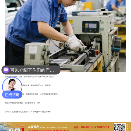
可以介绍下你们的产品么？
越南社会责任验厂须知：劳工法律法规与中国不一样的方方面面...
东南亚资深验厂顾问的经验分享：柬埔寨验厂特点 : 涵盖面广，...
直赴柬埔寨，为验厂护航，柬埔寨工资工时，法定节假需要注意哪些...
东南亚与中国的BSCI验厂福利标准有何不同？
纺织加工跃居世界首位的越南：工厂做Higg FEM验证现状和...