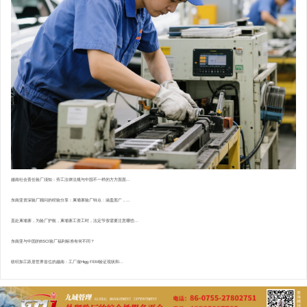
越南社会责任验厂须知：劳工法律法规与中国不一样的方方面面...
东南亚资深验厂顾问的经验分享：柬埔寨验厂特点 : 涵盖面广，...
直赴柬埔寨，为验厂护航，柬埔寨工资工时，法定节假需要注意哪些...
东南亚与中国的BSCI验厂福利标准有何不同？
纺织加工跃居世界首位的越南：工厂做Higg FEM验证现状和...