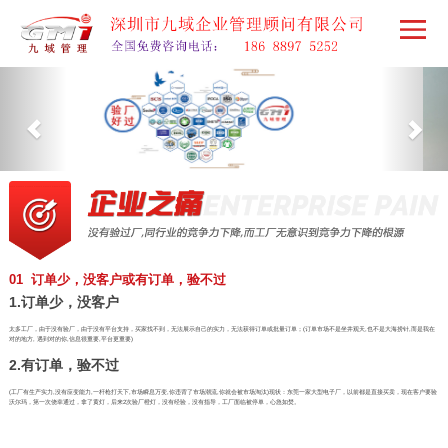
01 订单少，没客户或有订单，验不过
1.订单少，没客户
太多工厂，由于没有验厂，由于没有平台支持，买家找不到，无法展示自己的实力，无法获得订单或批量订单；(订单市场不是坐井观天,也不是大海捞针,而是我在
对的地方, 遇到对的你,信息很重要,平台更重要)
2.有订单，验不过
(工厂有生产实力,没有应变能力,一杆枪打天下,市场瞬息万变,你违背了市场潮流,你就会被市场淘汰)现状：东莞一家大型电子厂，以前都是直接买卖，现在客户要验
沃尔玛，第一次侥幸通过，拿了黄灯，后来2次验厂橙灯，没有经验，没有指导，工厂面临被停单，心急如焚。