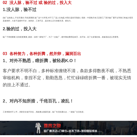
02 没人脉，验不过 或 验的过，投入大
1.没人脉，验不过
(验厂这条路上,不但车要好,司机更重要,验厂这个大环境,对于工厂是人生地疏,对我们是轻车熟路.) 现状：中国每天有几百家工厂因为验厂通不过导致订单减少甚至
直接倒闭，大多不是硬件不好，加班多，工资不足，是没有公正行的硬关系、硬实力。
2.验的过，投入大
验厂子弹很重要,但准星更重要,)现状：深圳一家电子厂，为了一次验厂，硬件整改费用近80万，实不知，花了太多冤枉钱，老板现在还云里雾里。
03 各种努力，各种折腾，然并卵，漏洞百出
1、对外不熟悉，瞎折腾，被轻易K.O！
客户要求不明不白，多种标准缠绕不清，条款多得数夜不眠，不熟悉
审核机构，拿捏不定，勤勤恳恳，忙忙碌碌瞎折腾一番，被现实无情
的挂上不通过。
2、对内不知所措，千疮百孔，凌乱！
工资考勤对不上号，消防安全做不到位，风险重点显露无疑，验厂专员轮番出走，一谈验厂全员色变。