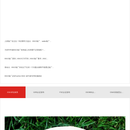
人权验厂在过去一年的事件大盘点：BSCI验厂、sedex验厂...
为何年年做BSCI验厂依然提心吊胆通不过审核呢？...
BSCI验厂原则｜BSCI行为守则｜BSCI验厂要求｜BSC...
致命点：BSCI验厂存在以下任何一个问题点都将不能通过验厂...
BSCI验厂必读”amfori BSCI 参与者专用实施条款
ESG评估体系
GRS认证咨询
FSC认证咨询
ISO9001认...
CNAS实验室认...