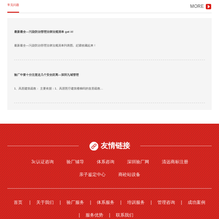
常见问题
MORE
最新最全—污染防治管理法律法规清单 get it!
最新最全—污染防治管理法律法规清单列表图。赶紧收藏起来！
验厂中要十分注意这几个安全距离—深圳九域管理
1、高层建筑疏散： 主要依据：1、高层医疗建筑楼梯间的首层疏散...
友情链接
3c认证咨询
验厂辅导
体系咨询
深圳验厂网
清远商标注册
亲子鉴定中心
商砼站设备
首页
关于我们
验厂服务
体系服务
培训服务
管理咨询
成功案例
服务优势
联系我们