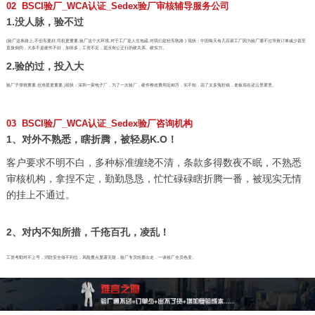
02 BSCI验厂_WCA认证_Sedex验厂审核辅导服务公司
1.没人脉，验不过
(验厂这条路上,不但车要好,司机更重要,验厂这个大环境,对于工厂是人生地疏,对我们是轻车熟路.) 现状：中国每天有几百家工厂因为验厂通不过导致订单减少甚至
直接倒闭，大多不是硬件不好，加班多，工资不足，是没有公正行的硬关系、硬实力。
2.验的过，投入大
验厂子弹很重要,但准星更重要,)现状：深圳一家电子厂，为了一次验厂，硬件整改费用近80万，实不知，花了太多冤枉钱，老板现在还云里雾里。
03 BSCI验厂_WCA认证_Sedex验厂咨询机构
1、对外不熟悉，瞎折腾，被轻易K.O！
客户要求不明不白，多种标准缠绕不清，条款多得数夜不眠，不熟悉
审核机构，拿捏不定，勤勤恳恳，忙忙碌碌瞎折腾一番，被现实无情
的挂上不通过。
2、对内不知所措，千疮百孔，凌乱！
工资考勤对不上号，消防安全做不到位，风险重点显露无疑，验厂专员轮番出走，一谈验厂全员色变。