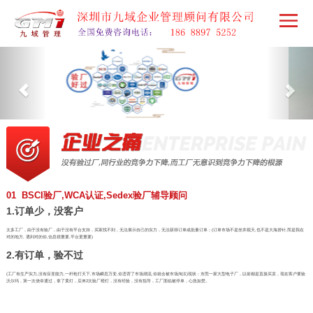
01 BSCI验厂,WCA认证,Sedex验厂辅导顾问
1.订单少，没客户
太多工厂，由于没有验厂，由于没有平台支持，买家找不到，无法展示自己的实力，无法获得订单或批量订单；(订单市场不是坐井观天,也不是大海捞针,而是我在
对的地方, 遇到对的你,信息很重要,平台更重要)
2.有订单，验不过
(工厂有生产实力,没有应变能力,一杆枪打天下,市场瞬息万变,你违背了市场潮流,你就会被市场淘汰)现状：东莞一家大型电子厂，以前都是直接买卖，现在客户要验
沃尔玛，第一次侥幸通过，拿了黄灯，后来2次验厂橙灯，没有经验，没有指导，工厂面临被停单，心急如焚。