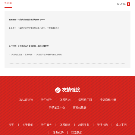
常见问题
MORE
最新最全—污染防治管理法律法规清单 get it!
最新最全—污染防治管理法律法规清单列表图。赶紧收藏起来！
验厂中要十分注意这几个安全距离—深圳九域管理
1、高层建筑疏散： 主要依据：1、高层医疗建筑楼梯间的首层疏散...
友情链接
3c认证咨询
验厂辅导
体系咨询
深圳验厂网
清远商标注册
亲子鉴定中心
商砼站设备
首页
关于我们
验厂服务
体系服务
培训服务
管理咨询
成功案例
服务优势
联系我们