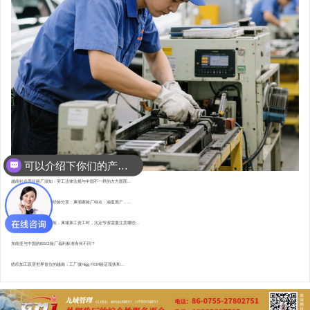
可以介绍下你们的产品么？
你们是怎么收费的呢？
越南社会责任验厂须知：劳工法律法规与中国不一样的方方面面...
东南亚资深验厂顾问的经验分享：柬埔寨验厂特点 : 涵盖面广，...
直赴柬埔寨，为验厂护航，柬埔寨工资工时，法定节假需要注意哪些...
东南亚与中国的BSCI验厂福利标准有何不同？
纺织加工跃居世界首位的越南：工厂做Higg FEM验证现状和...