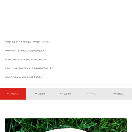
人权验厂在过去一年的事件大盘点：BSCI验厂、sedex验厂...
为何年年做BSCI验厂依然提心吊胆通不过审核呢？...
BSCI验厂原则｜BSCI行为守则｜BSCI验厂要求｜BSC...
致命点：BSCI验厂存在以下任何一个问题点都将不能通过验厂...
BSCI验厂必读”amfori BSCI 参与者专用实施条款
ESG评估体系
GRS认证咨询
FSC认证咨询
ISO9001认...
CNAS实验室认...