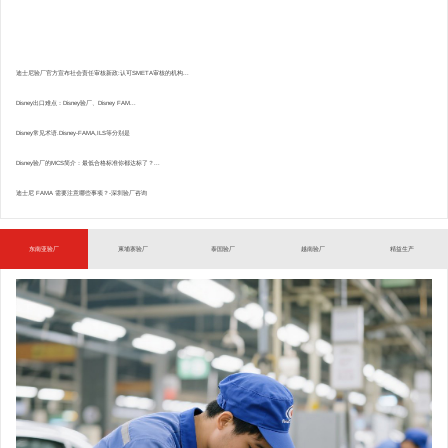
迪士尼验厂官方宣布社会责任审核新政:认可SMETA审核的机构...
Disney出口难点：Disney验厂、Disney FAM...
Disney常见术语.Disney-FAMA,ILS等分别是
Disney验厂的MCS简介：最低合格标准你都达标了？...
迪士尼 FAMA 需要注意哪些事项？-深圳验厂咨询
东南亚验厂
柬埔寨验厂
泰国验厂
越南验厂
精益生产