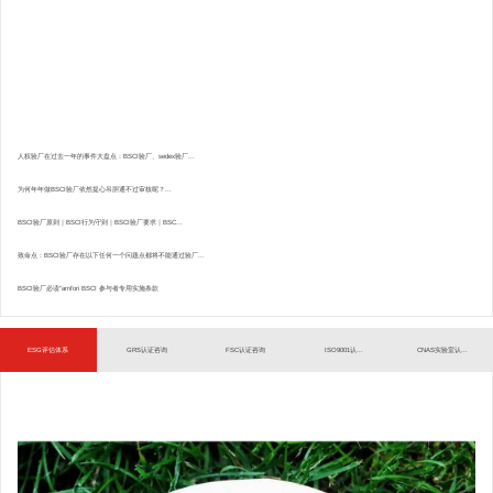
人权验厂在过去一年的事件大盘点：BSCI验厂、sedex验厂...
为何年年做BSCI验厂依然提心吊胆通不过审核呢？...
BSCI验厂原则｜BSCI行为守则｜BSCI验厂要求｜BSC...
致命点：BSCI验厂存在以下任何一个问题点都将不能通过验厂...
BSCI验厂必读”amfori BSCI 参与者专用实施条款
ESG评估体系
GRS认证咨询
FSC认证咨询
ISO9001认...
CNAS实验室认...