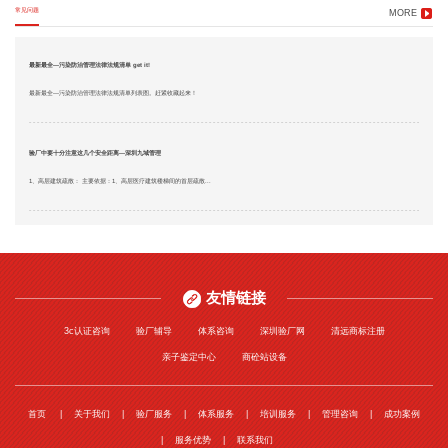
常见问题
MORE
最新最全—污染防治管理法律法规清单 get it!
最新最全—污染防治管理法律法规清单列表图。赶紧收藏起来！
验厂中要十分注意这几个安全距离—深圳九域管理
1、高层建筑疏散： 主要依据：1、高层医疗建筑楼梯间的首层疏散...
友情链接
3c认证咨询
验厂辅导
体系咨询
深圳验厂网
清远商标注册
亲子鉴定中心
商砼站设备
首页
关于我们
验厂服务
体系服务
培训服务
管理咨询
成功案例
服务优势
联系我们