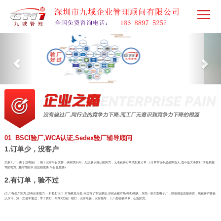
01 BSCI验厂,WCA认证,Sedex验厂辅导顾问
1.订单少，没客户
太多工厂，由于没有验厂，由于没有平台支持，买家找不到，无法展示自己的实力，无法获得订单或批量订单；(订单市场不是坐井观天,也不是大海捞针,而是我在
对的地方, 遇到对的你,信息很重要,平台更重要)
2.有订单，验不过
(工厂有生产实力,没有应变能力,一杆枪打天下,市场瞬息万变,你违背了市场潮流,你就会被市场淘汰)现状：东莞一家大型电子厂，以前都是直接买卖，现在客户要验
沃尔玛，第一次侥幸通过，拿了黄灯，后来2次验厂橙灯，没有经验，没有指导，工厂面临被停单，心急如焚。