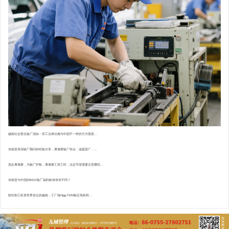
越南社会责任验厂须知：劳工法律法规与中国不一样的方方面面...
东南亚资深验厂顾问的经验分享：柬埔寨验厂特点 : 涵盖面广，...
直赴柬埔寨，为验厂护航，柬埔寨工资工时，法定节假需要注意哪些...
东南亚与中国的BSCI验厂福利标准有何不同？
纺织加工跃居世界首位的越南：工厂做Higg FEM验证现状和...