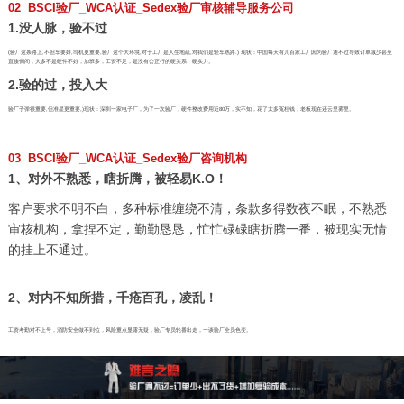
02 BSCI验厂_WCA认证_Sedex验厂审核辅导服务公司
1.没人脉，验不过
(验厂这条路上,不但车要好,司机更重要,验厂这个大环境,对于工厂是人生地疏,对我们是轻车熟路.) 现状：中国每天有几百家工厂因为验厂通不过导致订单减少甚至
直接倒闭，大多不是硬件不好，加班多，工资不足，是没有公正行的硬关系、硬实力。
2.验的过，投入大
验厂子弹很重要,但准星更重要,)现状：深圳一家电子厂，为了一次验厂，硬件整改费用近80万，实不知，花了太多冤枉钱，老板现在还云里雾里。
03 BSCI验厂_WCA认证_Sedex验厂咨询机构
1、对外不熟悉，瞎折腾，被轻易K.O！
客户要求不明不白，多种标准缠绕不清，条款多得数夜不眠，不熟悉
审核机构，拿捏不定，勤勤恳恳，忙忙碌碌瞎折腾一番，被现实无情
的挂上不通过。
2、对内不知所措，千疮百孔，凌乱！
工资考勤对不上号，消防安全做不到位，风险重点显露无疑，验厂专员轮番出走，一谈验厂全员色变。