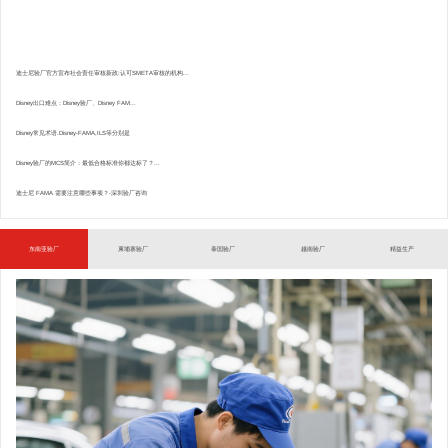
迪士尼验厂官方宣布社会责任审核新政:认可SMETA审核的机构...
Disney出口难点：Disney验厂、Disney FAM...
Disney常见术语.Disney-FAMA,ILS等分别是
Disney验厂的MCS简介：最低合格标准你都达标了？...
迪士尼 FAMA 需要注意哪些事项？-深圳验厂咨询
东南亚验厂
柬埔寨验厂
泰国验厂
越南验厂
精益生产