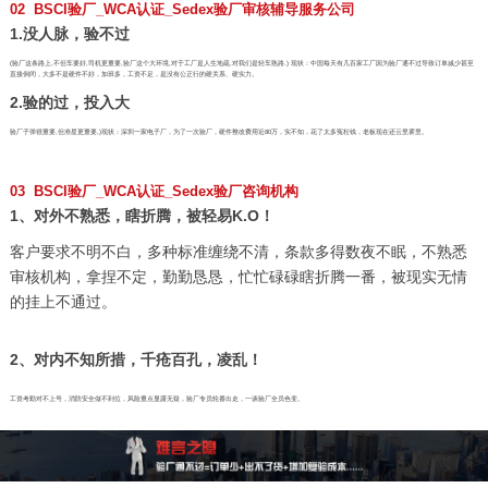
02 BSCI验厂_WCA认证_Sedex验厂审核辅导服务公司
1.没人脉，验不过
(验厂这条路上,不但车要好,司机更重要,验厂这个大环境,对于工厂是人生地疏,对我们是轻车熟路.) 现状：中国每天有几百家工厂因为验厂通不过导致订单减少甚至
直接倒闭，大多不是硬件不好，加班多，工资不足，是没有公正行的硬关系、硬实力。
2.验的过，投入大
验厂子弹很重要,但准星更重要,)现状：深圳一家电子厂，为了一次验厂，硬件整改费用近80万，实不知，花了太多冤枉钱，老板现在还云里雾里。
03 BSCI验厂_WCA认证_Sedex验厂咨询机构
1、对外不熟悉，瞎折腾，被轻易K.O！
客户要求不明不白，多种标准缠绕不清，条款多得数夜不眠，不熟悉
审核机构，拿捏不定，勤勤恳恳，忙忙碌碌瞎折腾一番，被现实无情
的挂上不通过。
2、对内不知所措，千疮百孔，凌乱！
工资考勤对不上号，消防安全做不到位，风险重点显露无疑，验厂专员轮番出走，一谈验厂全员色变。