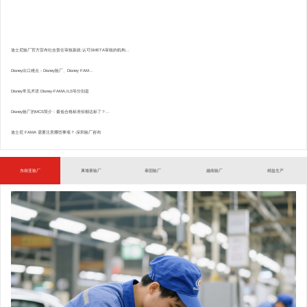
迪士尼验厂官方宣布社会责任审核新政:认可SMETA审核的机构...
Disney出口难点：Disney验厂、Disney FAM...
Disney常见术语.Disney-FAMA,ILS等分别是
Disney验厂的MCS简介：最低合格标准你都达标了？...
迪士尼 FAMA 需要注意哪些事项？-深圳验厂咨询
东南亚验厂
柬埔寨验厂
泰国验厂
越南验厂
精益生产