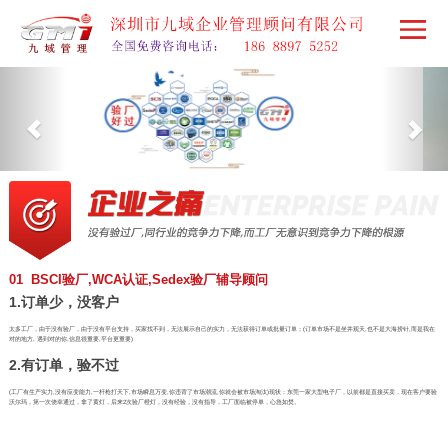
01 BSCI验厂,WCA认证,Sedex验厂辅导顾问
1.订单少，没客户
太多工厂，由于没有验厂，由于没有平台支持，买家找不到，无法展示自己的实力，无法获得订单或批量订单；(订单市场不是坐井观天,也不是大海捞针,而是我在
对的地方, 遇到对的你,信息很重要,平台更重要)
2.有订单，验不过
(工厂有生产实力,没有应变能力,一杆枪打天下,市场瞬息万变,你违背了市场潮流,你就会被市场淘汰)现状：东莞一家大型电子厂，以前都是直接买卖，现在客户要验
沃尔玛，第一次侥幸通过，拿了黄灯，后来2次验厂橙灯，没有经验，没有指导，工厂面临被停单，心急如焚。