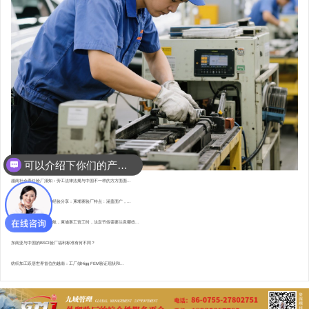
可以介绍下你们的产品么？
你们是怎么收费的呢？
越南社会责任验厂须知：劳工法律法规与中国不一样的方方面面...
东南亚资深验厂顾问的经验分享：柬埔寨验厂特点 : 涵盖面广，...
直赴柬埔寨，为验厂护航，柬埔寨工资工时，法定节假需要注意哪些...
东南亚与中国的BSCI验厂福利标准有何不同？
纺织加工跃居世界首位的越南：工厂做Higg FEM验证现状和...