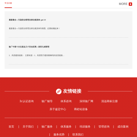
常见问题
MORE
最新最全—污染防治管理法律法规清单 get it!
最新最全—污染防治管理法律法规清单列表图。赶紧收藏起来！
验厂中要十分注意这几个安全距离—深圳九域管理
1、高层建筑疏散： 主要依据：1、高层医疗建筑楼梯间的首层疏散...
友情链接
3c认证咨询
验厂辅导
体系咨询
深圳验厂网
清远商标注册
亲子鉴定中心
商砼站设备
首页
关于我们
验厂服务
体系服务
培训服务
管理咨询
成功案例
服务优势
联系我们