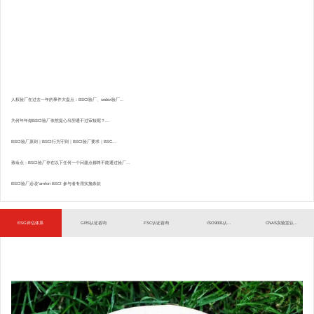
人权验厂在过去一年的事件大盘点：BSCI验厂、sedex验厂...
为何年年做BSCI验厂依然提心吊胆通不过审核呢？...
BSCI验厂原则｜BSCI行为守则｜BSCI验厂要求｜BSC...
致命点：BSCI验厂存在以下任何一个问题点都将不能通过验厂...
BSCI验厂必读”amfori BSCI 参与者专用实施条款
ESG评估体系
GRS认证咨询
FSC认证咨询
ISO9001认...
CNAS实验室认...