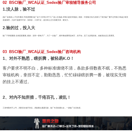
02 BSCI验厂_WCA认证_Sedex验厂审核辅导服务公司
1.没人脉，验不过
(验厂这条路上,不但车要好,司机更重要,验厂这个大环境,对于工厂是人生地疏,对我们是轻车熟路.) 现状：中国每天有几百家工厂因为验厂通不过导致订单减少甚至
直接倒闭，大多不是硬件不好，加班多，工资不足，是没有公正行的硬关系、硬实力。
2.验的过，投入大
验厂子弹很重要,但准星更重要,)现状：深圳一家电子厂，为了一次验厂，硬件整改费用近80万，实不知，花了太多冤枉钱，老板现在还云里雾里。
03 BSCI验厂_WCA认证_Sedex验厂咨询机构
1、对外不熟悉，瞎折腾，被轻易K.O！
客户要求不明不白，多种标准缠绕不清，条款多得数夜不眠，不熟悉
审核机构，拿捏不定，勤勤恳恳，忙忙碌碌瞎折腾一番，被现实无情
的挂上不通过。
2、对内不知所措，千疮百孔，凌乱！
工资考勤对不上号，消防安全做不到位，风险重点显露无疑，验厂专员轮番出走，一谈验厂全员色变。