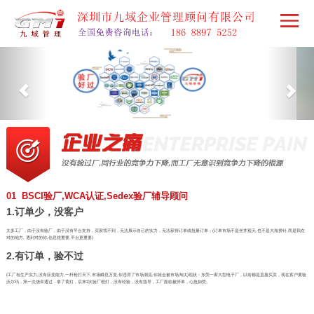
01 BSCI验厂,WCA认证,Sedex验厂辅导顾问
1.订单少，没客户
太多工厂，由于没有验厂，由于没有平台支持，买家找不到，无法展示自己的实力，无法获得订单或批量订单；(订单市场不是坐井观天,也不是大海捞针,而是我在
对的地方, 遇到对的你,信息很重要,平台更重要)
2.有订单，验不过
(工厂有生产实力,没有应变能力,一杆枪打天下,市场瞬息万变,你违背了市场潮流,你就会被市场淘汰)现状：东莞一家大型电子厂，以前都是直接买卖，现在客户要验
沃尔玛，第一次侥幸通过，拿了黄灯，后来2次验厂橙灯，没有经验，没有指导，工厂面临被停单，心急如焚。