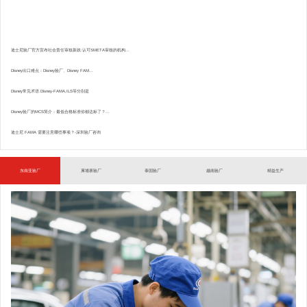
迪士尼验厂官方宣布社会责任审核新政:认可SMETA审核的机构...
Disney出口难点：Disney验厂、Disney FAM...
Disney常见术语.Disney-FAMA,ILS等分别是
Disney验厂的MCS简介：最低合格标准你都达标了？...
迪士尼 FAMA 需要注意哪些事项？-深圳验厂咨询
东南亚验厂
柬埔寨验厂
泰国验厂
越南验厂
精益生产