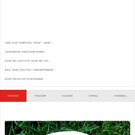
人权验厂在过去一年的事件大盘点：BSCI验厂、sedex验厂...
为何年年做BSCI验厂依然提心吊胆通不过审核呢？...
BSCI验厂原则｜BSCI行为守则｜BSCI验厂要求｜BSC...
致命点：BSCI验厂存在以下任何一个问题点都将不能通过验厂...
BSCI验厂必读”amfori BSCI 参与者专用实施条款
ESG评估体系
GRS认证咨询
FSC认证咨询
ISO9001认...
CNAS实验室认...