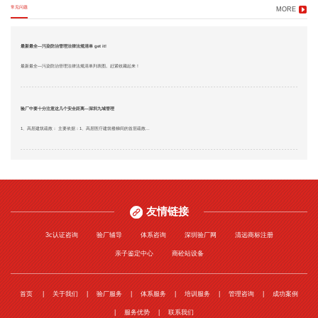
常见问题
MORE
最新最全—污染防治管理法律法规清单 get it!
最新最全—污染防治管理法律法规清单列表图。赶紧收藏起来！
验厂中要十分注意这几个安全距离—深圳九域管理
1、高层建筑疏散： 主要依据：1、高层医疗建筑楼梯间的首层疏散...
友情链接
3c认证咨询
验厂辅导
体系咨询
深圳验厂网
清远商标注册
亲子鉴定中心
商砼站设备
首页
关于我们
验厂服务
体系服务
培训服务
管理咨询
成功案例
服务优势
联系我们