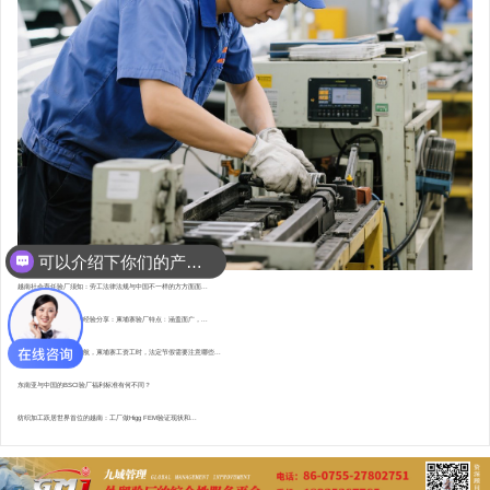
可以介绍下你们的产品么？
你们是怎么收费的呢？
越南社会责任验厂须知：劳工法律法规与中国不一样的方方面面...
东南亚资深验厂顾问的经验分享：柬埔寨验厂特点 : 涵盖面广，...
直赴柬埔寨，为验厂护航，柬埔寨工资工时，法定节假需要注意哪些...
东南亚与中国的BSCI验厂福利标准有何不同？
纺织加工跃居世界首位的越南：工厂做Higg FEM验证现状和...