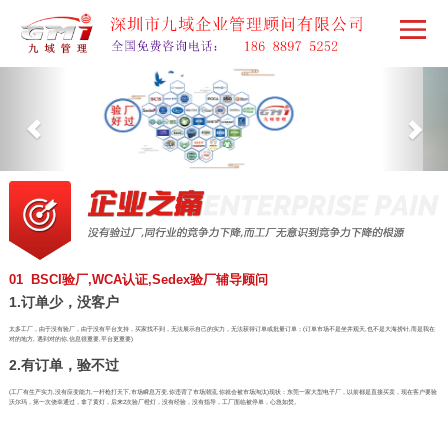
01 BSCI验厂,WCA认证,Sedex验厂辅导顾问
1.订单少，没客户
太多工厂，由于没有验厂，由于没有平台支持，买家找不到，无法展示自己的实力，无法获得订单或批量订单；(订单市场不是坐井观天,也不是大海捞针,而是我在
对的地方, 遇到对的你,信息很重要,平台更重要)
2.有订单，验不过
(工厂有生产实力,没有应变能力,一杆枪打天下,市场瞬息万变,你违背了市场潮流,你就会被市场淘汰)现状：东莞一家大型电子厂，以前都是直接买卖，现在客户要验
沃尔玛，第一次侥幸通过，拿了黄灯，后来2次验厂橙灯，没有经验，没有指导，工厂面临被停单，心急如焚。