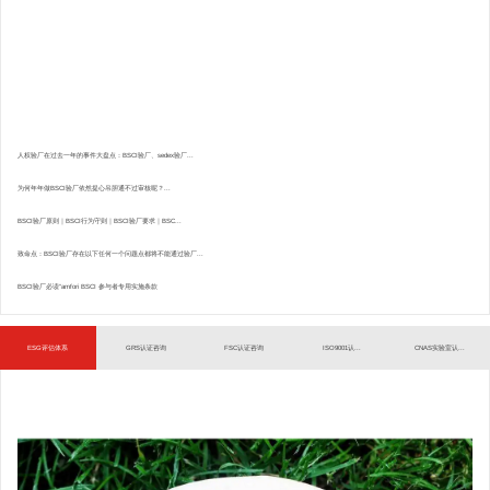
人权验厂在过去一年的事件大盘点：BSCI验厂、sedex验厂...
为何年年做BSCI验厂依然提心吊胆通不过审核呢？...
BSCI验厂原则｜BSCI行为守则｜BSCI验厂要求｜BSC...
致命点：BSCI验厂存在以下任何一个问题点都将不能通过验厂...
BSCI验厂必读”amfori BSCI 参与者专用实施条款
ESG评估体系
GRS认证咨询
FSC认证咨询
ISO9001认...
CNAS实验室认...