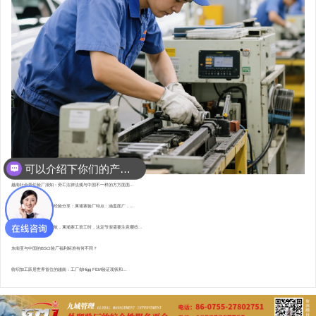
可以介绍下你们的产品么？
越南社会责任验厂须知：劳工法律法规与中国不一样的方方面面...
东南亚资深验厂顾问的经验分享：柬埔寨验厂特点 : 涵盖面广，...
直赴柬埔寨，为验厂护航，柬埔寨工资工时，法定节假需要注意哪些...
东南亚与中国的BSCI验厂福利标准有何不同？
纺织加工跃居世界首位的越南：工厂做Higg FEM验证现状和...