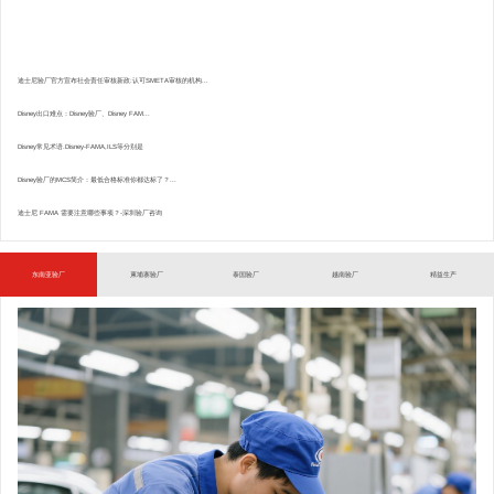
迪士尼验厂官方宣布社会责任审核新政:认可SMETA审核的机构...
Disney出口难点：Disney验厂、Disney FAM...
Disney常见术语.Disney-FAMA,ILS等分别是
Disney验厂的MCS简介：最低合格标准你都达标了？...
迪士尼 FAMA 需要注意哪些事项？-深圳验厂咨询
东南亚验厂
柬埔寨验厂
泰国验厂
越南验厂
精益生产