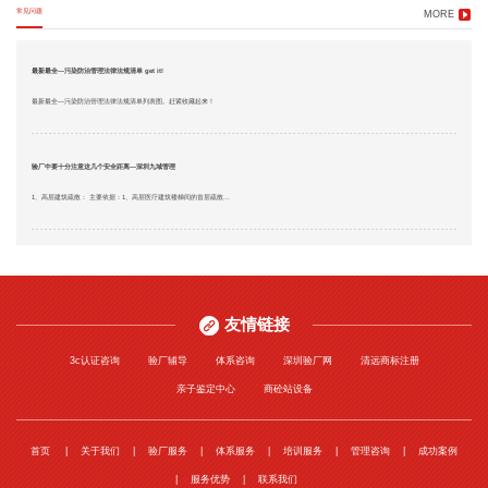
常见问题
MORE
最新最全—污染防治管理法律法规清单 get it!
最新最全—污染防治管理法律法规清单列表图。赶紧收藏起来！
验厂中要十分注意这几个安全距离—深圳九域管理
1、高层建筑疏散： 主要依据：1、高层医疗建筑楼梯间的首层疏散...
友情链接
3c认证咨询
验厂辅导
体系咨询
深圳验厂网
清远商标注册
亲子鉴定中心
商砼站设备
首页
关于我们
验厂服务
体系服务
培训服务
管理咨询
成功案例
服务优势
联系我们