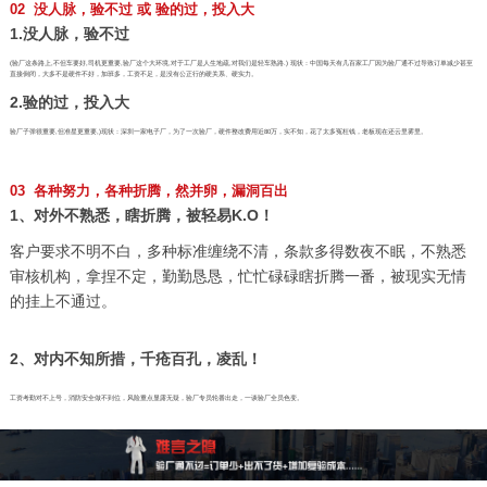
02 没人脉，验不过 或 验的过，投入大
1.没人脉，验不过
(验厂这条路上,不但车要好,司机更重要,验厂这个大环境,对于工厂是人生地疏,对我们是轻车熟路.) 现状：中国每天有几百家工厂因为验厂通不过导致订单减少甚至
直接倒闭，大多不是硬件不好，加班多，工资不足，是没有公正行的硬关系、硬实力。
2.验的过，投入大
验厂子弹很重要,但准星更重要,)现状：深圳一家电子厂，为了一次验厂，硬件整改费用近80万，实不知，花了太多冤枉钱，老板现在还云里雾里。
03 各种努力，各种折腾，然并卵，漏洞百出
1、对外不熟悉，瞎折腾，被轻易K.O！
客户要求不明不白，多种标准缠绕不清，条款多得数夜不眠，不熟悉
审核机构，拿捏不定，勤勤恳恳，忙忙碌碌瞎折腾一番，被现实无情
的挂上不通过。
2、对内不知所措，千疮百孔，凌乱！
工资考勤对不上号，消防安全做不到位，风险重点显露无疑，验厂专员轮番出走，一谈验厂全员色变。