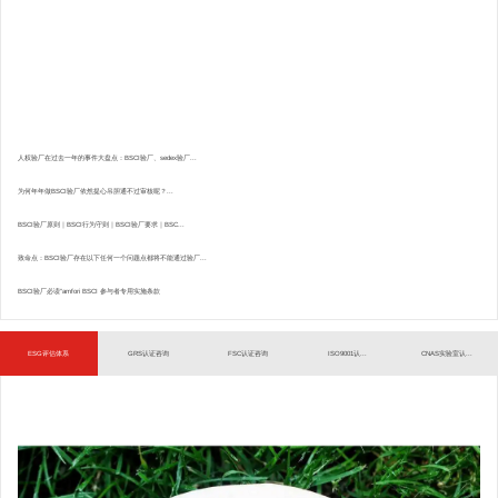
人权验厂在过去一年的事件大盘点：BSCI验厂、sedex验厂...
为何年年做BSCI验厂依然提心吊胆通不过审核呢？...
BSCI验厂原则｜BSCI行为守则｜BSCI验厂要求｜BSC...
致命点：BSCI验厂存在以下任何一个问题点都将不能通过验厂...
BSCI验厂必读”amfori BSCI 参与者专用实施条款
ESG评估体系
GRS认证咨询
FSC认证咨询
ISO9001认...
CNAS实验室认...