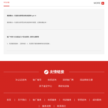
常见问题
MORE
最新最全—污染防治管理法律法规清单 get it!
最新最全—污染防治管理法律法规清单列表图。赶紧收藏起来！
验厂中要十分注意这几个安全距离—深圳九域管理
1、高层建筑疏散： 主要依据：1、高层医疗建筑楼梯间的首层疏散...
友情链接
3c认证咨询
验厂辅导
体系咨询
深圳验厂网
清远商标注册
亲子鉴定中心
商砼站设备
首页
关于我们
验厂服务
体系服务
培训服务
管理咨询
成功案例
服务优势
联系我们