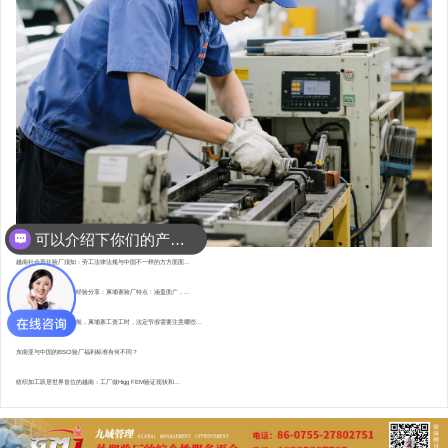
可以介绍下你们的产品么？
越南社会责任验厂须知：劳工法律法规与中国不一样的方方面面...
东南亚资深验厂顾问的经验分享：柬埔寨验厂特点 : 涵盖面广，...
直赴柬埔寨，为验厂护航，柬埔寨工资工时，法定节假需要注意哪些...
东南亚与中国的BSCI验厂福利标准有何不同？
纺织加工跃居世界首位的越南：工厂做Higg FEM验证现状和...