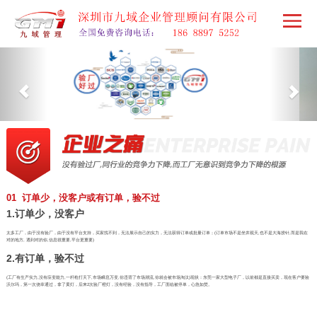
01 订单少，没客户或有订单，验不过
1.订单少，没客户
太多工厂，由于没有验厂，由于没有平台支持，买家找不到，无法展示自己的实力，无法获得订单或批量订单；(订单市场不是坐井观天,也不是大海捞针,而是我在
对的地方, 遇到对的你,信息很重要,平台更重要)
2.有订单，验不过
(工厂有生产实力,没有应变能力,一杆枪打天下,市场瞬息万变,你违背了市场潮流,你就会被市场淘汰)现状：东莞一家大型电子厂，以前都是直接买卖，现在客户要验
沃尔玛，第一次侥幸通过，拿了黄灯，后来2次验厂橙灯，没有经验，没有指导，工厂面临被停单，心急如焚。