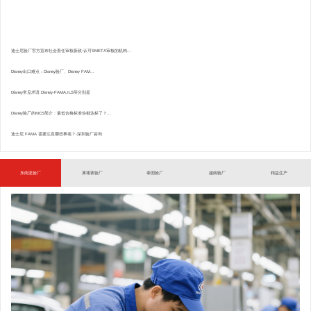
迪士尼验厂官方宣布社会责任审核新政:认可SMETA审核的机构...
Disney出口难点：Disney验厂、Disney FAM...
Disney常见术语.Disney-FAMA,ILS等分别是
Disney验厂的MCS简介：最低合格标准你都达标了？...
迪士尼 FAMA 需要注意哪些事项？-深圳验厂咨询
东南亚验厂
柬埔寨验厂
泰国验厂
越南验厂
精益生产