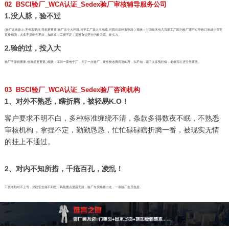
02 BSCI验厂_WCA认证_Sedex验厂审核辅导服务公司
1.没人脉，验不过
(验厂这条路上,不但车要好,司机更重要,验厂这个大环境,对于工厂是人生地疏,对我们是轻车熟路.) 现状：中国每天有几百家工厂因为验厂通不过导致订单减少甚至
直接倒闭，大多不是硬件不好，加班多，工资不足，是没有公正行的硬关系、硬实力。
2.验的过，投入大
验厂子弹很重要,但准星更重要,)现状：深圳一家电子厂，为了一次验厂，硬件整改费用近80万，实不知，花了太多冤枉钱，老板现在还云里雾里。
03 BSCI验厂_WCA认证_Sedex验厂咨询机构
1、对外不熟悉，瞎折腾，被轻易K.O！
客户要求不明不白，多种标准缠绕不清，条款多得数夜不眠，不熟悉
审核机构，拿捏不定，勤勤恳恳，忙忙碌碌瞎折腾一番，被现实无情
的挂上不通过。
2、对内不知所措，千疮百孔，凌乱！
工资考勤对不上号，消防安全做不到位，风险重点显露无疑，验厂专员轮番出走，一谈验厂全员色变。