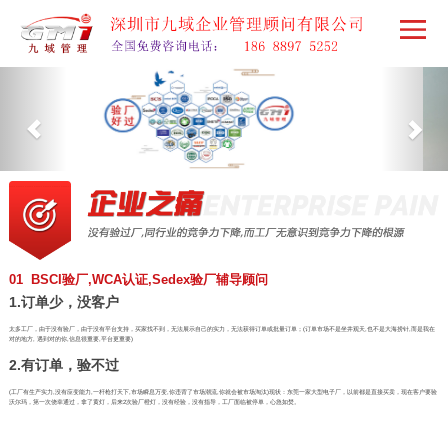
01 BSCI验厂,WCA认证,Sedex验厂辅导顾问
1.订单少，没客户
太多工厂，由于没有验厂，由于没有平台支持，买家找不到，无法展示自己的实力，无法获得订单或批量订单；(订单市场不是坐井观天,也不是大海捞针,而是我在
对的地方, 遇到对的你,信息很重要,平台更重要)
2.有订单，验不过
(工厂有生产实力,没有应变能力,一杆枪打天下,市场瞬息万变,你违背了市场潮流,你就会被市场淘汰)现状：东莞一家大型电子厂，以前都是直接买卖，现在客户要验
沃尔玛，第一次侥幸通过，拿了黄灯，后来2次验厂橙灯，没有经验，没有指导，工厂面临被停单，心急如焚。