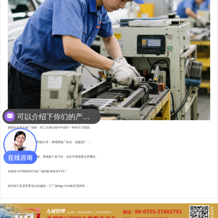
可以介绍下你们的产品么？
你们是怎么收费的呢？
越南社会责任验厂须知：劳工法律法规与中国不一样的方方面面...
东南亚资深验厂顾问的经验分享：柬埔寨验厂特点 : 涵盖面广，...
直赴柬埔寨，为验厂护航，柬埔寨工资工时，法定节假需要注意哪些...
东南亚与中国的BSCI验厂福利标准有何不同？
纺织加工跃居世界首位的越南：工厂做Higg FEM验证现状和...