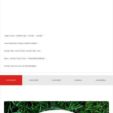
人权验厂在过去一年的事件大盘点：BSCI验厂、sedex验厂...
为何年年做BSCI验厂依然提心吊胆通不过审核呢？...
BSCI验厂原则｜BSCI行为守则｜BSCI验厂要求｜BSC...
致命点：BSCI验厂存在以下任何一个问题点都将不能通过验厂...
BSCI验厂必读”amfori BSCI 参与者专用实施条款
ESG评估体系
GRS认证咨询
FSC认证咨询
ISO9001认...
CNAS实验室认...