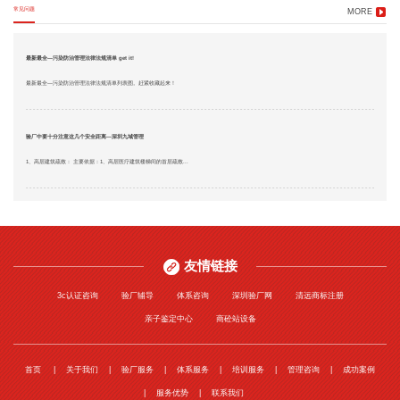
常见问题
MORE
最新最全—污染防治管理法律法规清单 get it!
最新最全—污染防治管理法律法规清单列表图。赶紧收藏起来！
验厂中要十分注意这几个安全距离—深圳九域管理
1、高层建筑疏散： 主要依据：1、高层医疗建筑楼梯间的首层疏散...
友情链接
3c认证咨询
验厂辅导
体系咨询
深圳验厂网
清远商标注册
亲子鉴定中心
商砼站设备
首页
关于我们
验厂服务
体系服务
培训服务
管理咨询
成功案例
服务优势
联系我们