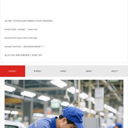
迪士尼验厂官方宣布社会责任审核新政:认可SMETA审核的机构...
Disney出口难点：Disney验厂、Disney FAM...
Disney常见术语.Disney-FAMA,ILS等分别是
Disney验厂的MCS简介：最低合格标准你都达标了？...
迪士尼 FAMA 需要注意哪些事项？-深圳验厂咨询
东南亚验厂
柬埔寨验厂
泰国验厂
越南验厂
精益生产