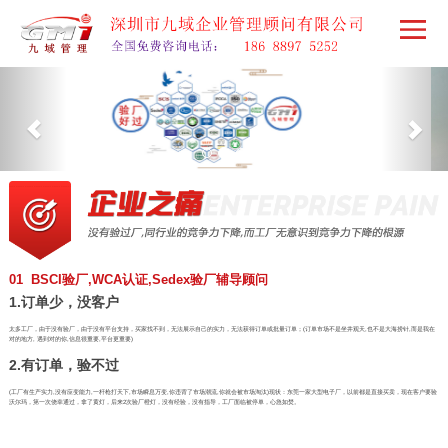
01 BSCI验厂,WCA认证,Sedex验厂辅导顾问
1.订单少，没客户
太多工厂，由于没有验厂，由于没有平台支持，买家找不到，无法展示自己的实力，无法获得订单或批量订单；(订单市场不是坐井观天,也不是大海捞针,而是我在
对的地方, 遇到对的你,信息很重要,平台更重要)
2.有订单，验不过
(工厂有生产实力,没有应变能力,一杆枪打天下,市场瞬息万变,你违背了市场潮流,你就会被市场淘汰)现状：东莞一家大型电子厂，以前都是直接买卖，现在客户要验
沃尔玛，第一次侥幸通过，拿了黄灯，后来2次验厂橙灯，没有经验，没有指导，工厂面临被停单，心急如焚。