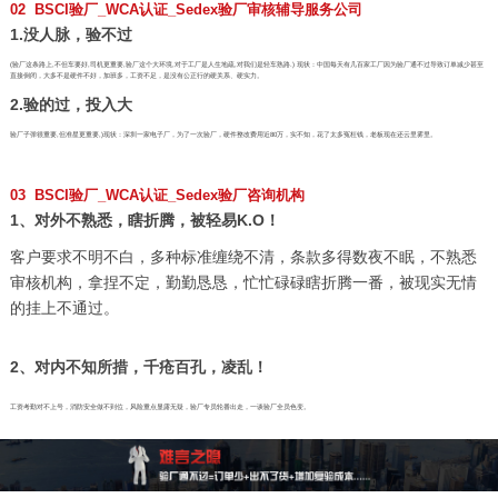
02 BSCI验厂_WCA认证_Sedex验厂审核辅导服务公司
1.没人脉，验不过
(验厂这条路上,不但车要好,司机更重要,验厂这个大环境,对于工厂是人生地疏,对我们是轻车熟路.) 现状：中国每天有几百家工厂因为验厂通不过导致订单减少甚至
直接倒闭，大多不是硬件不好，加班多，工资不足，是没有公正行的硬关系、硬实力。
2.验的过，投入大
验厂子弹很重要,但准星更重要,)现状：深圳一家电子厂，为了一次验厂，硬件整改费用近80万，实不知，花了太多冤枉钱，老板现在还云里雾里。
03 BSCI验厂_WCA认证_Sedex验厂咨询机构
1、对外不熟悉，瞎折腾，被轻易K.O！
客户要求不明不白，多种标准缠绕不清，条款多得数夜不眠，不熟悉
审核机构，拿捏不定，勤勤恳恳，忙忙碌碌瞎折腾一番，被现实无情
的挂上不通过。
2、对内不知所措，千疮百孔，凌乱！
工资考勤对不上号，消防安全做不到位，风险重点显露无疑，验厂专员轮番出走，一谈验厂全员色变。