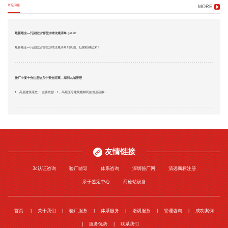
常见问题
MORE
最新最全—污染防治管理法律法规清单 get it!
最新最全—污染防治管理法律法规清单列表图。赶紧收藏起来！
验厂中要十分注意这几个安全距离—深圳九域管理
1、高层建筑疏散： 主要依据：1、高层医疗建筑楼梯间的首层疏散...
友情链接
3c认证咨询
验厂辅导
体系咨询
深圳验厂网
清远商标注册
亲子鉴定中心
商砼站设备
首页
关于我们
验厂服务
体系服务
培训服务
管理咨询
成功案例
服务优势
联系我们