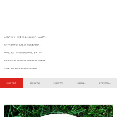
人权验厂在过去一年的事件大盘点：BSCI验厂、sedex验厂...
为何年年做BSCI验厂依然提心吊胆通不过审核呢？...
BSCI验厂原则｜BSCI行为守则｜BSCI验厂要求｜BSC...
致命点：BSCI验厂存在以下任何一个问题点都将不能通过验厂...
BSCI验厂必读”amfori BSCI 参与者专用实施条款
ESG评估体系
GRS认证咨询
FSC认证咨询
ISO9001认...
CNAS实验室认...