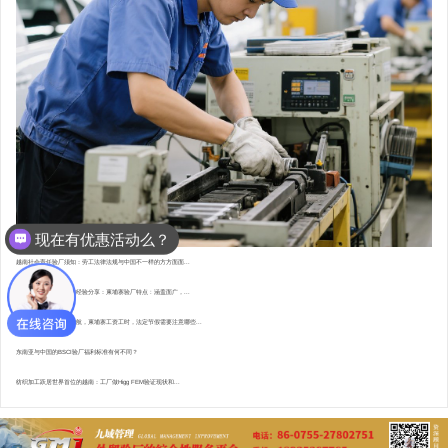
现在有优惠活动么？
越南社会责任验厂须知：劳工法律法规与中国不一样的方方面面...
东南亚资深验厂顾问的经验分享：柬埔寨验厂特点 : 涵盖面广，...
直赴柬埔寨，为验厂护航，柬埔寨工资工时，法定节假需要注意哪些...
东南亚与中国的BSCI验厂福利标准有何不同？
纺织加工跃居世界首位的越南：工厂做Higg FEM验证现状和...