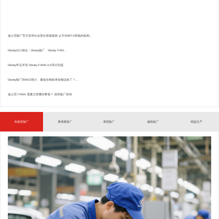
迪士尼验厂官方宣布社会责任审核新政:认可SMETA审核的机构...
Disney出口难点：Disney验厂、Disney FAM...
Disney常见术语.Disney-FAMA,ILS等分别是
Disney验厂的MCS简介：最低合格标准你都达标了？...
迪士尼 FAMA 需要注意哪些事项？-深圳验厂咨询
东南亚验厂
柬埔寨验厂
泰国验厂
越南验厂
精益生产