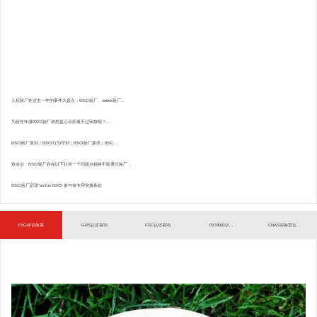
人权验厂在过去一年的事件大盘点：BSCI验厂、sedex验厂...
为何年年做BSCI验厂依然提心吊胆通不过审核呢？...
BSCI验厂原则｜BSCI行为守则｜BSCI验厂要求｜BSC...
致命点：BSCI验厂存在以下任何一个问题点都将不能通过验厂...
BSCI验厂必读”amfori BSCI 参与者专用实施条款
ESG评估体系
GRS认证咨询
FSC认证咨询
ISO9001认...
CNAS实验室认...