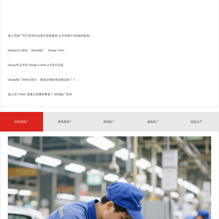
迪士尼验厂官方宣布社会责任审核新政:认可SMETA审核的机构...
Disney出口难点：Disney验厂、Disney FAM...
Disney常见术语.Disney-FAMA,ILS等分别是
Disney验厂的MCS简介：最低合格标准你都达标了？...
迪士尼 FAMA 需要注意哪些事项？-深圳验厂咨询
东南亚验厂
柬埔寨验厂
泰国验厂
越南验厂
精益生产