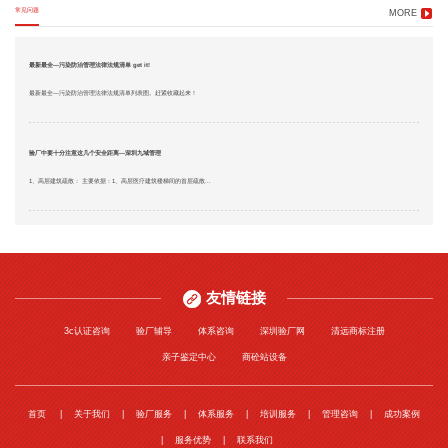
常见问题
MORE
最新最全—污染防治管理法律法规清单 get it!
最新最全—污染防治管理法律法规清单列表图。赶紧收藏起来！
验厂中要十分注意这几个安全距离—深圳九域管理
1、高层建筑疏散： 主要依据：1、高层医疗建筑楼梯间的首层疏散...
友情链接
3c认证咨询
验厂辅导
体系咨询
深圳验厂网
清远商标注册
亲子鉴定中心
商砼站设备
首页
关于我们
验厂服务
体系服务
培训服务
管理咨询
成功案例
服务优势
联系我们