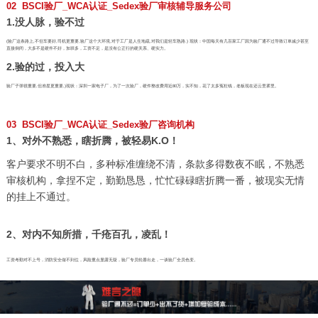
02 BSCI验厂_WCA认证_Sedex验厂审核辅导服务公司
1.没人脉，验不过
(验厂这条路上,不但车要好,司机更重要,验厂这个大环境,对于工厂是人生地疏,对我们是轻车熟路.) 现状：中国每天有几百家工厂因为验厂通不过导致订单减少甚至
直接倒闭，大多不是硬件不好，加班多，工资不足，是没有公正行的硬关系、硬实力。
2.验的过，投入大
验厂子弹很重要,但准星更重要,)现状：深圳一家电子厂，为了一次验厂，硬件整改费用近80万，实不知，花了太多冤枉钱，老板现在还云里雾里。
03 BSCI验厂_WCA认证_Sedex验厂咨询机构
1、对外不熟悉，瞎折腾，被轻易K.O！
客户要求不明不白，多种标准缠绕不清，条款多得数夜不眠，不熟悉
审核机构，拿捏不定，勤勤恳恳，忙忙碌碌瞎折腾一番，被现实无情
的挂上不通过。
2、对内不知所措，千疮百孔，凌乱！
工资考勤对不上号，消防安全做不到位，风险重点显露无疑，验厂专员轮番出走，一谈验厂全员色变。