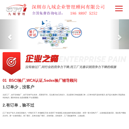
01 BSCI验厂,WCA认证,Sedex验厂辅导顾问
1.订单少，没客户
太多工厂，由于没有验厂，由于没有平台支持，买家找不到，无法展示自己的实力，无法获得订单或批量订单；(订单市场不是坐井观天,也不是大海捞针,而是我在
对的地方, 遇到对的你,信息很重要,平台更重要)
2.有订单，验不过
(工厂有生产实力,没有应变能力,一杆枪打天下,市场瞬息万变,你违背了市场潮流,你就会被市场淘汰)现状：东莞一家大型电子厂，以前都是直接买卖，现在客户要验
沃尔玛，第一次侥幸通过，拿了黄灯，后来2次验厂橙灯，没有经验，没有指导，工厂面临被停单，心急如焚。