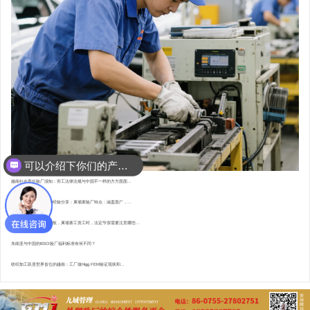
可以介绍下你们的产品么？
你们是怎么收费的呢？
越南社会责任验厂须知：劳工法律法规与中国不一样的方方面面...
东南亚资深验厂顾问的经验分享：柬埔寨验厂特点 : 涵盖面广，...
直赴柬埔寨，为验厂护航，柬埔寨工资工时，法定节假需要注意哪些...
东南亚与中国的BSCI验厂福利标准有何不同？
纺织加工跃居世界首位的越南：工厂做Higg FEM验证现状和...