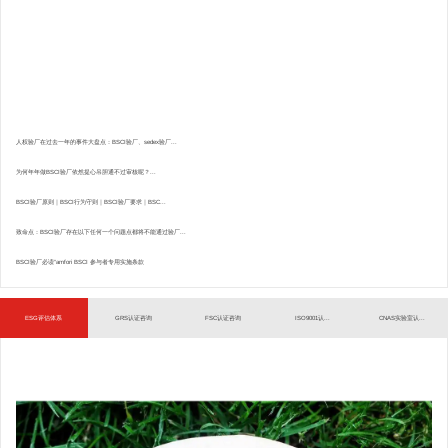
人权验厂在过去一年的事件大盘点：BSCI验厂、sedex验厂...
为何年年做BSCI验厂依然提心吊胆通不过审核呢？...
BSCI验厂原则｜BSCI行为守则｜BSCI验厂要求｜BSC...
致命点：BSCI验厂存在以下任何一个问题点都将不能通过验厂...
BSCI验厂必读”amfori BSCI 参与者专用实施条款
ESG评估体系
GRS认证咨询
FSC认证咨询
ISO9001认...
CNAS实验室认...