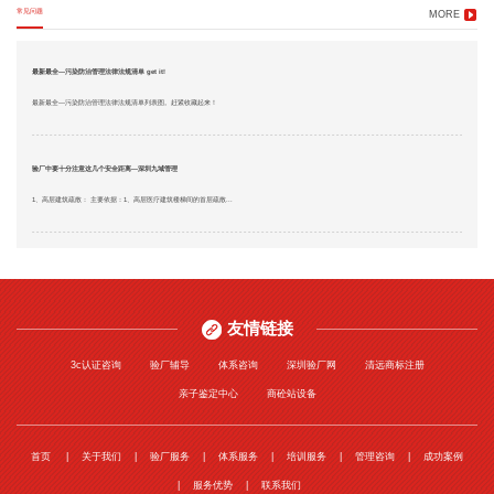
常见问题
MORE
最新最全—污染防治管理法律法规清单 get it!
最新最全—污染防治管理法律法规清单列表图。赶紧收藏起来！
验厂中要十分注意这几个安全距离—深圳九域管理
1、高层建筑疏散： 主要依据：1、高层医疗建筑楼梯间的首层疏散...
友情链接
3c认证咨询
验厂辅导
体系咨询
深圳验厂网
清远商标注册
亲子鉴定中心
商砼站设备
首页
关于我们
验厂服务
体系服务
培训服务
管理咨询
成功案例
服务优势
联系我们