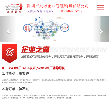
01 BSCI验厂,WCA认证,Sedex验厂辅导顾问
1.订单少，没客户
太多工厂，由于没有验厂，由于没有平台支持，买家找不到，无法展示自己的实力，无法获得订单或批量订单；(订单市场不是坐井观天,也不是大海捞针,而是我在
对的地方, 遇到对的你,信息很重要,平台更重要)
2.有订单，验不过
(工厂有生产实力,没有应变能力,一杆枪打天下,市场瞬息万变,你违背了市场潮流,你就会被市场淘汰)现状：东莞一家大型电子厂，以前都是直接买卖，现在客户要验
沃尔玛，第一次侥幸通过，拿了黄灯，后来2次验厂橙灯，没有经验，没有指导，工厂面临被停单，心急如焚。