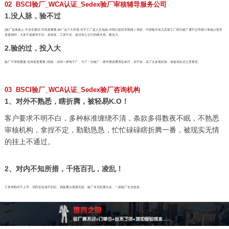
02 BSCI验厂_WCA认证_Sedex验厂审核辅导服务公司
1.没人脉，验不过
(验厂这条路上,不但车要好,司机更重要,验厂这个大环境,对于工厂是人生地疏,对我们是轻车熟路.) 现状：中国每天有几百家工厂因为验厂通不过导致订单减少甚至
直接倒闭，大多不是硬件不好，加班多，工资不足，是没有公正行的硬关系、硬实力。
2.验的过，投入大
验厂子弹很重要,但准星更重要,)现状：深圳一家电子厂，为了一次验厂，硬件整改费用近80万，实不知，花了太多冤枉钱，老板现在还云里雾里。
03 BSCI验厂_WCA认证_Sedex验厂咨询机构
1、对外不熟悉，瞎折腾，被轻易K.O！
客户要求不明不白，多种标准缠绕不清，条款多得数夜不眠，不熟悉
审核机构，拿捏不定，勤勤恳恳，忙忙碌碌瞎折腾一番，被现实无情
的挂上不通过。
2、对内不知所措，千疮百孔，凌乱！
工资考勤对不上号，消防安全做不到位，风险重点显露无疑，验厂专员轮番出走，一谈验厂全员色变。