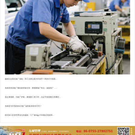
越南社会责任验厂须知：劳工法律法规与中国不一样的方方面面...
东南亚资深验厂顾问的经验分享：柬埔寨验厂特点 : 涵盖面广，...
直赴柬埔寨，为验厂护航，柬埔寨工资工时，法定节假需要注意哪些...
东南亚与中国的BSCI验厂福利标准有何不同？
纺织加工跃居世界首位的越南：工厂做Higg FEM验证现状和...