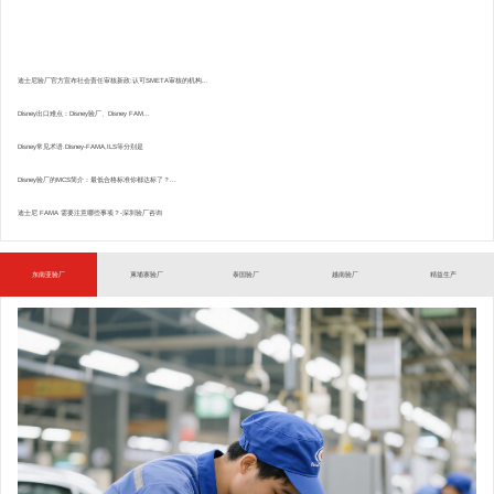
迪士尼验厂官方宣布社会责任审核新政:认可SMETA审核的机构...
Disney出口难点：Disney验厂、Disney FAM...
Disney常见术语.Disney-FAMA,ILS等分别是
Disney验厂的MCS简介：最低合格标准你都达标了？...
迪士尼 FAMA 需要注意哪些事项？-深圳验厂咨询
东南亚验厂
柬埔寨验厂
泰国验厂
越南验厂
精益生产