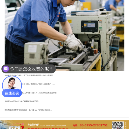
你们是怎么收费的呢？
越南社会责任验厂须知：劳工法律法规与中国不一样的方方面面...
东南亚资深验厂顾问的经验分享：柬埔寨验厂特点 : 涵盖面广，...
直赴柬埔寨，为验厂护航，柬埔寨工资工时，法定节假需要注意哪些...
东南亚与中国的BSCI验厂福利标准有何不同？
纺织加工跃居世界首位的越南：工厂做Higg FEM验证现状和...