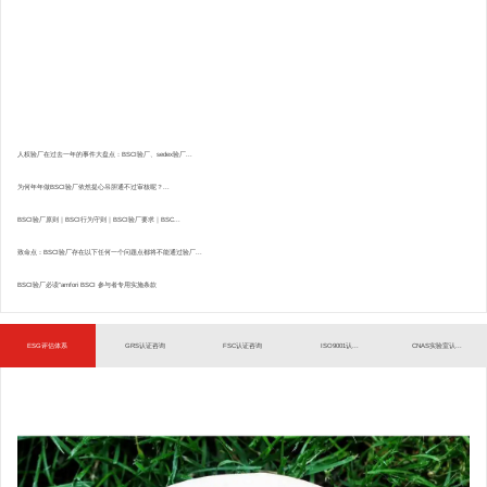
人权验厂在过去一年的事件大盘点：BSCI验厂、sedex验厂...
为何年年做BSCI验厂依然提心吊胆通不过审核呢？...
BSCI验厂原则｜BSCI行为守则｜BSCI验厂要求｜BSC...
致命点：BSCI验厂存在以下任何一个问题点都将不能通过验厂...
BSCI验厂必读”amfori BSCI 参与者专用实施条款
ESG评估体系
GRS认证咨询
FSC认证咨询
ISO9001认...
CNAS实验室认...