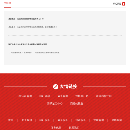
常见问题
MORE
最新最全—污染防治管理法律法规清单 get it!
最新最全—污染防治管理法律法规清单列表图。赶紧收藏起来！
验厂中要十分注意这几个安全距离—深圳九域管理
1、高层建筑疏散： 主要依据：1、高层医疗建筑楼梯间的首层疏散...
友情链接
3c认证咨询
验厂辅导
体系咨询
深圳验厂网
清远商标注册
亲子鉴定中心
商砼站设备
首页
关于我们
验厂服务
体系服务
培训服务
管理咨询
成功案例
服务优势
联系我们