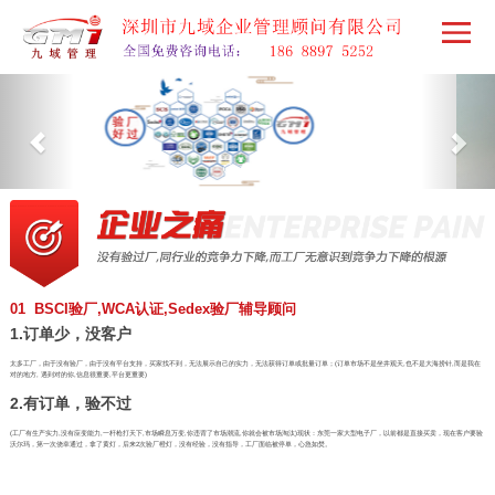
01 BSCI验厂,WCA认证,Sedex验厂辅导顾问
1.订单少，没客户
太多工厂，由于没有验厂，由于没有平台支持，买家找不到，无法展示自己的实力，无法获得订单或批量订单；(订单市场不是坐井观天,也不是大海捞针,而是我在
对的地方, 遇到对的你,信息很重要,平台更重要)
2.有订单，验不过
(工厂有生产实力,没有应变能力,一杆枪打天下,市场瞬息万变,你违背了市场潮流,你就会被市场淘汰)现状：东莞一家大型电子厂，以前都是直接买卖，现在客户要验
沃尔玛，第一次侥幸通过，拿了黄灯，后来2次验厂橙灯，没有经验，没有指导，工厂面临被停单，心急如焚。