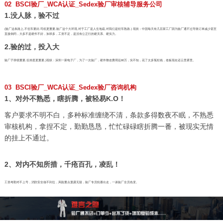
02 BSCI验厂_WCA认证_Sedex验厂审核辅导服务公司
1.没人脉，验不过
(验厂这条路上,不但车要好,司机更重要,验厂这个大环境,对于工厂是人生地疏,对我们是轻车熟路.) 现状：中国每天有几百家工厂因为验厂通不过导致订单减少甚至
直接倒闭，大多不是硬件不好，加班多，工资不足，是没有公正行的硬关系、硬实力。
2.验的过，投入大
验厂子弹很重要,但准星更重要,)现状：深圳一家电子厂，为了一次验厂，硬件整改费用近80万，实不知，花了太多冤枉钱，老板现在还云里雾里。
03 BSCI验厂_WCA认证_Sedex验厂咨询机构
1、对外不熟悉，瞎折腾，被轻易K.O！
客户要求不明不白，多种标准缠绕不清，条款多得数夜不眠，不熟悉
审核机构，拿捏不定，勤勤恳恳，忙忙碌碌瞎折腾一番，被现实无情
的挂上不通过。
2、对内不知所措，千疮百孔，凌乱！
工资考勤对不上号，消防安全做不到位，风险重点显露无疑，验厂专员轮番出走，一谈验厂全员色变。