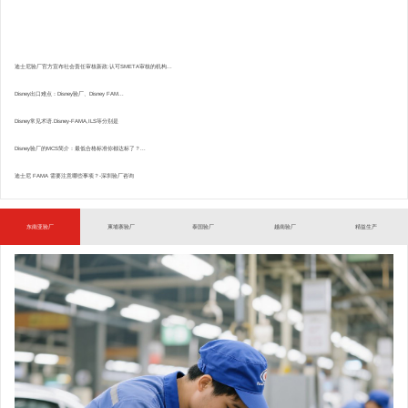
迪士尼验厂官方宣布社会责任审核新政:认可SMETA审核的机构...
Disney出口难点：Disney验厂、Disney FAM...
Disney常见术语.Disney-FAMA,ILS等分别是
Disney验厂的MCS简介：最低合格标准你都达标了？...
迪士尼 FAMA 需要注意哪些事项？-深圳验厂咨询
东南亚验厂
柬埔寨验厂
泰国验厂
越南验厂
精益生产