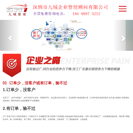
01 订单少，没客户或有订单，验不过
1.订单少，没客户
太多工厂，由于没有验厂，由于没有平台支持，买家找不到，无法展示自己的实力，无法获得订单或批量订单；(订单市场不是坐井观天,也不是大海捞针,而是我在
对的地方, 遇到对的你,信息很重要,平台更重要)
2.有订单，验不过
(工厂有生产实力,没有应变能力,一杆枪打天下,市场瞬息万变,你违背了市场潮流,你就会被市场淘汰)现状：东莞一家大型电子厂，以前都是直接买卖，现在客户要验
沃尔玛，第一次侥幸通过，拿了黄灯，后来2次验厂橙灯，没有经验，没有指导，工厂面临被停单，心急如焚。