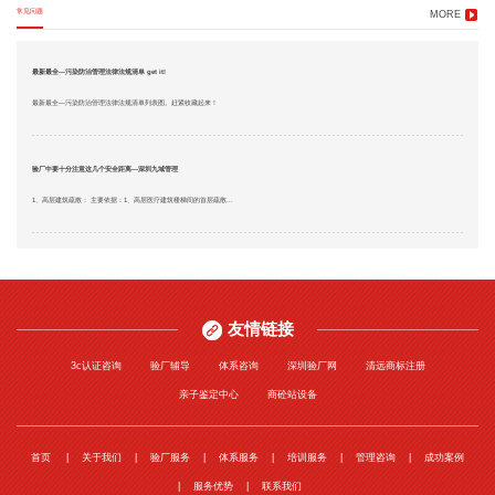
常见问题
MORE
最新最全—污染防治管理法律法规清单 get it!
最新最全—污染防治管理法律法规清单列表图。赶紧收藏起来！
验厂中要十分注意这几个安全距离—深圳九域管理
1、高层建筑疏散： 主要依据：1、高层医疗建筑楼梯间的首层疏散...
友情链接
3c认证咨询
验厂辅导
体系咨询
深圳验厂网
清远商标注册
亲子鉴定中心
商砼站设备
首页
关于我们
验厂服务
体系服务
培训服务
管理咨询
成功案例
服务优势
联系我们