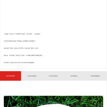
人权验厂在过去一年的事件大盘点：BSCI验厂、sedex验厂...
为何年年做BSCI验厂依然提心吊胆通不过审核呢？...
BSCI验厂原则｜BSCI行为守则｜BSCI验厂要求｜BSC...
致命点：BSCI验厂存在以下任何一个问题点都将不能通过验厂...
BSCI验厂必读”amfori BSCI 参与者专用实施条款
ESG评估体系
GRS认证咨询
FSC认证咨询
ISO9001认...
CNAS实验室认...