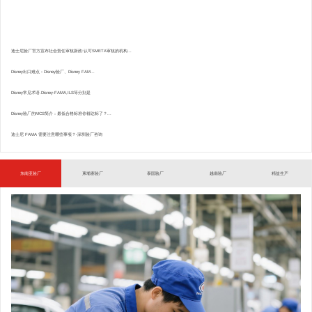
迪士尼验厂官方宣布社会责任审核新政:认可SMETA审核的机构...
Disney出口难点：Disney验厂、Disney FAM...
Disney常见术语.Disney-FAMA,ILS等分别是
Disney验厂的MCS简介：最低合格标准你都达标了？...
迪士尼 FAMA 需要注意哪些事项？-深圳验厂咨询
东南亚验厂
柬埔寨验厂
泰国验厂
越南验厂
精益生产