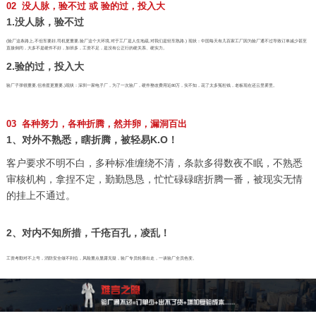
02 没人脉，验不过 或 验的过，投入大
1.没人脉，验不过
(验厂这条路上,不但车要好,司机更重要,验厂这个大环境,对于工厂是人生地疏,对我们是轻车熟路.) 现状：中国每天有几百家工厂因为验厂通不过导致订单减少甚至
直接倒闭，大多不是硬件不好，加班多，工资不足，是没有公正行的硬关系、硬实力。
2.验的过，投入大
验厂子弹很重要,但准星更重要,)现状：深圳一家电子厂，为了一次验厂，硬件整改费用近80万，实不知，花了太多冤枉钱，老板现在还云里雾里。
03 各种努力，各种折腾，然并卵，漏洞百出
1、对外不熟悉，瞎折腾，被轻易K.O！
客户要求不明不白，多种标准缠绕不清，条款多得数夜不眠，不熟悉
审核机构，拿捏不定，勤勤恳恳，忙忙碌碌瞎折腾一番，被现实无情
的挂上不通过。
2、对内不知所措，千疮百孔，凌乱！
工资考勤对不上号，消防安全做不到位，风险重点显露无疑，验厂专员轮番出走，一谈验厂全员色变。