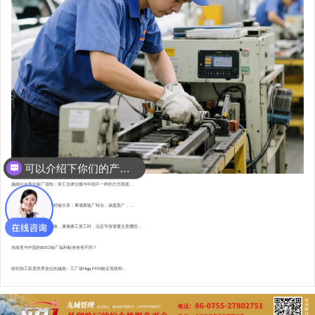
可以介绍下你们的产品么？
越南社会责任验厂须知：劳工法律法规与中国不一样的方方面面...
东南亚资深验厂顾问的经验分享：柬埔寨验厂特点 : 涵盖面广，...
直赴柬埔寨，为验厂护航，柬埔寨工资工时，法定节假需要注意哪些...
东南亚与中国的BSCI验厂福利标准有何不同？
纺织加工跃居世界首位的越南：工厂做Higg FEM验证现状和...