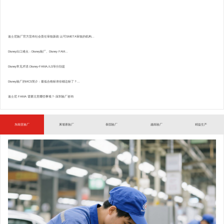
迪士尼验厂官方宣布社会责任审核新政:认可SMETA审核的机构...
Disney出口难点：Disney验厂、Disney FAM...
Disney常见术语.Disney-FAMA,ILS等分别是
Disney验厂的MCS简介：最低合格标准你都达标了？...
迪士尼 FAMA 需要注意哪些事项？-深圳验厂咨询
东南亚验厂
柬埔寨验厂
泰国验厂
越南验厂
精益生产