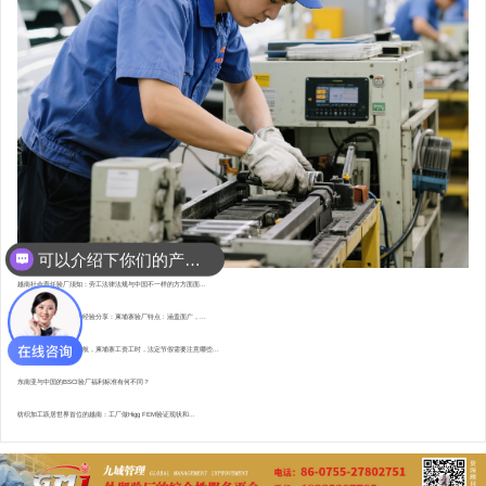
可以介绍下你们的产品么？
越南社会责任验厂须知：劳工法律法规与中国不一样的方方面面...
东南亚资深验厂顾问的经验分享：柬埔寨验厂特点 : 涵盖面广，...
直赴柬埔寨，为验厂护航，柬埔寨工资工时，法定节假需要注意哪些...
东南亚与中国的BSCI验厂福利标准有何不同？
纺织加工跃居世界首位的越南：工厂做Higg FEM验证现状和...