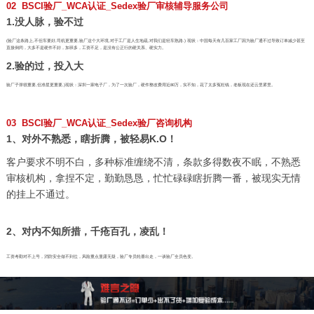
02 BSCI验厂_WCA认证_Sedex验厂审核辅导服务公司
1.没人脉，验不过
(验厂这条路上,不但车要好,司机更重要,验厂这个大环境,对于工厂是人生地疏,对我们是轻车熟路.) 现状：中国每天有几百家工厂因为验厂通不过导致订单减少甚至
直接倒闭，大多不是硬件不好，加班多，工资不足，是没有公正行的硬关系、硬实力。
2.验的过，投入大
验厂子弹很重要,但准星更重要,)现状：深圳一家电子厂，为了一次验厂，硬件整改费用近80万，实不知，花了太多冤枉钱，老板现在还云里雾里。
03 BSCI验厂_WCA认证_Sedex验厂咨询机构
1、对外不熟悉，瞎折腾，被轻易K.O！
客户要求不明不白，多种标准缠绕不清，条款多得数夜不眠，不熟悉
审核机构，拿捏不定，勤勤恳恳，忙忙碌碌瞎折腾一番，被现实无情
的挂上不通过。
2、对内不知所措，千疮百孔，凌乱！
工资考勤对不上号，消防安全做不到位，风险重点显露无疑，验厂专员轮番出走，一谈验厂全员色变。