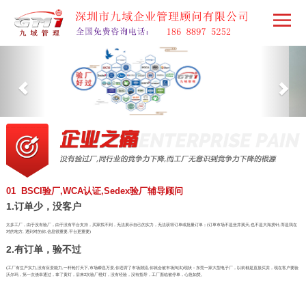
01 BSCI验厂,WCA认证,Sedex验厂辅导顾问
1.订单少，没客户
太多工厂，由于没有验厂，由于没有平台支持，买家找不到，无法展示自己的实力，无法获得订单或批量订单；(订单市场不是坐井观天,也不是大海捞针,而是我在
对的地方, 遇到对的你,信息很重要,平台更重要)
2.有订单，验不过
(工厂有生产实力,没有应变能力,一杆枪打天下,市场瞬息万变,你违背了市场潮流,你就会被市场淘汰)现状：东莞一家大型电子厂，以前都是直接买卖，现在客户要验
沃尔玛，第一次侥幸通过，拿了黄灯，后来2次验厂橙灯，没有经验，没有指导，工厂面临被停单，心急如焚。