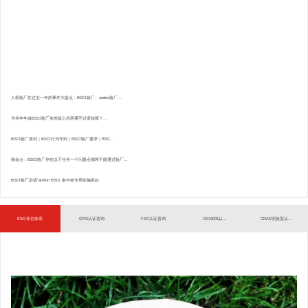
人权验厂在过去一年的事件大盘点：BSCI验厂、sedex验厂...
为何年年做BSCI验厂依然提心吊胆通不过审核呢？...
BSCI验厂原则｜BSCI行为守则｜BSCI验厂要求｜BSC...
致命点：BSCI验厂存在以下任何一个问题点都将不能通过验厂...
BSCI验厂必读”amfori BSCI 参与者专用实施条款
ESG评估体系
GRS认证咨询
FSC认证咨询
ISO9001认...
CNAS实验室认...