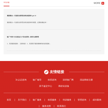
常见问题
MORE
最新最全—污染防治管理法律法规清单 get it!
最新最全—污染防治管理法律法规清单列表图。赶紧收藏起来！
验厂中要十分注意这几个安全距离—深圳九域管理
1、高层建筑疏散： 主要依据：1、高层医疗建筑楼梯间的首层疏散...
友情链接
3c认证咨询
验厂辅导
体系咨询
深圳验厂网
清远商标注册
亲子鉴定中心
商砼站设备
首页
关于我们
验厂服务
体系服务
培训服务
管理咨询
成功案例
服务优势
联系我们