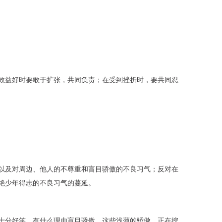
效益好时要敢于扩张，共同负责；在受到挫折时，要共同忍
以及对周边、他人的不尊重和盲目骄傲的不良习气；反对在
绝少年得志的不良习气的蔓延。
十分好笑，有什么理由盲目骄傲。这些浅薄的骄傲，正在挖