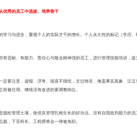
从优秀的员工中选拔、培养骨干
的学习与进步，重视个人的实际才干的增长。个人永久性的标记（学历、
些有贡献、有能力、责任心与敬业精神强的员工，进行管理技能培训，提
一定要注意，虚报、浮夸、报喜不报忧，文过饰非、掩盖事实真象、泛泛
之前被任用。继续没有改进的要调整岗位。
是掘松管理土壤，使优良管理扎根生长的好办法。没有自我批判能力的员
总裁，下至科长、工程师将会一律被免职。