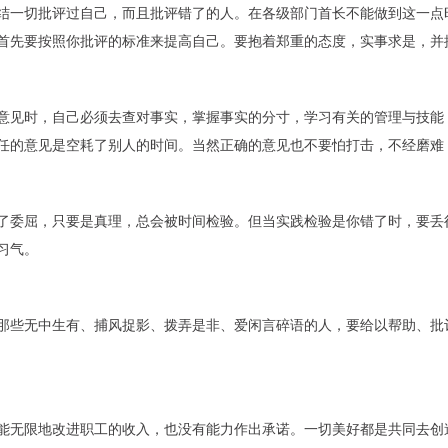
结一切批评过自己，而且批评错了的人。在各级部门首长不能做到这一点
首先要按照你批评的标准来提高自己。要抱着郑重的态度，实事求是，并
意见时，自己必须去查对事实，掌握事实的分寸，学习有关的管理与技能
任的意见是空耗了别人的时间。当然正确的意见也不要怕打击，不经磨难
了委屈，只要是真理，总会被时间检验。但当实践检验是你错了时，要丢
习气。
那些无中生有、捕风捉影、拨弄是非、爱闲言碎语的人，要给以帮助、批
能无限地改进职工的收入，也没有能力作出承诺。一切美好都是共同去创