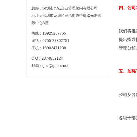
四、公司
总部：深圳市九域企业管理顾问有限公司
地址：深圳市龙华区民治街道中梅路光浩国
际中心A座
我们将推
热线：18925267765
提出指导
固话：0755-27802751
手机：18902471138
管理分解
Q Q：2374852124
邮箱：gmi@gmicc.net
五、加强
公司及各
各级干部