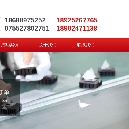
18688975252
18925267765
075527802751
18902471138
成功案例
关于我们
联系我们