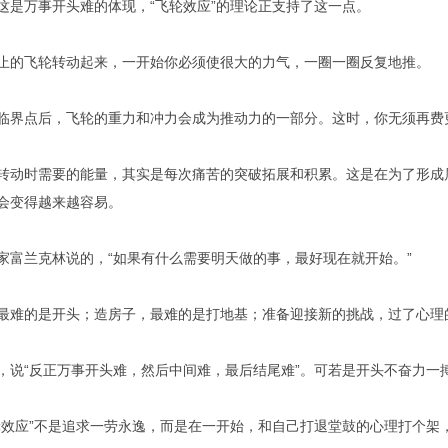
这是万事开头难的体现，“飞轮效应”的理论正支持了这一点。
止的飞轮转动起来，一开始你必须使很大的力气，一圈一圈反复地推。
临界点后，飞轮的重力和冲力会成为推动力的一部分。这时，你无须再费
转动时需要的能量，其实是每次痛苦的突破拓展和积累。这是在为了形成
会变得越来越容易。
家富兰克林说的，“如果有什么需要明天做的事，最好现在就开始。”
最难的是开头；造房子，最难的是打地基；准备迎接新的挑战，过了心理
，说“反正万事开头难，然后中间难，最后结尾难”。可若是开头不奋力一
轮效应”不是追求一劳永逸，而是在一开始，和自己打退堂鼓的心理打个架