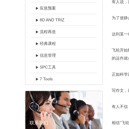
有人说，
应急预案
为了使静
8D AND TRIZ
流程再造
达到某一
经典课程
飞轮开始
信息管理
的运作就
SPC工具
正如科学
7 Tools
写作文，
有人不信
联系我们
相信“飞