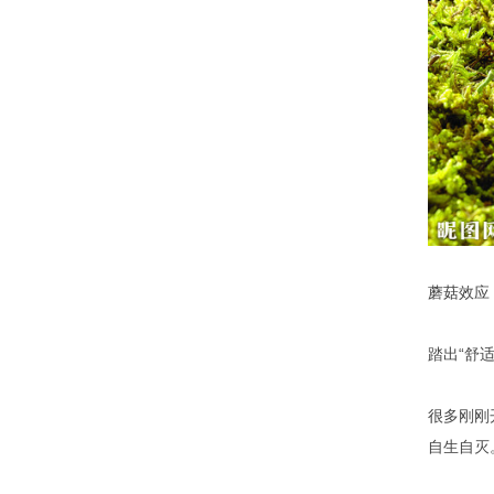
蘑菇效应
踏出“舒
很多刚刚
自生自灭