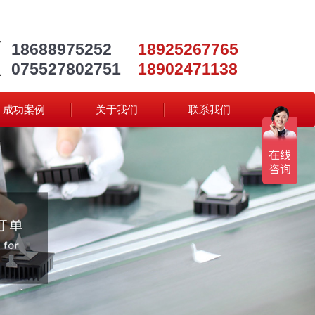
18688975252
18925267765
075527802751
18902471138
成功案例
关于我们
联系我们