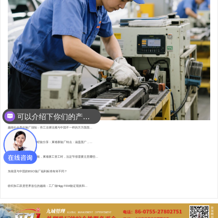
可以介绍下你们的产品么？
越南社会责任验厂须知：劳工法律法规与中国不一样的方方面面...
东南亚资深验厂顾问的经验分享：柬埔寨验厂特点 : 涵盖面广，...
直赴柬埔寨，为验厂护航，柬埔寨工资工时，法定节假需要注意哪些...
东南亚与中国的BSCI验厂福利标准有何不同？
纺织加工跃居世界首位的越南：工厂做Higg FEM验证现状和...