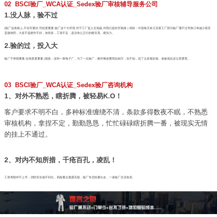
02 BSCI验厂_WCA认证_Sedex验厂审核辅导服务公司
1.没人脉，验不过
(验厂这条路上,不但车要好,司机更重要,验厂这个大环境,对于工厂是人生地疏,对我们是轻车熟路.) 现状：中国每天有几百家工厂因为验厂通不过导致订单减少甚至
直接倒闭，大多不是硬件不好，加班多，工资不足，是没有公正行的硬关系、硬实力。
2.验的过，投入大
验厂子弹很重要,但准星更重要,)现状：深圳一家电子厂，为了一次验厂，硬件整改费用近80万，实不知，花了太多冤枉钱，老板现在还云里雾里。
03 BSCI验厂_WCA认证_Sedex验厂咨询机构
1、对外不熟悉，瞎折腾，被轻易K.O！
客户要求不明不白，多种标准缠绕不清，条款多得数夜不眠，不熟悉
审核机构，拿捏不定，勤勤恳恳，忙忙碌碌瞎折腾一番，被现实无情
的挂上不通过。
2、对内不知所措，千疮百孔，凌乱！
工资考勤对不上号，消防安全做不到位，风险重点显露无疑，验厂专员轮番出走，一谈验厂全员色变。