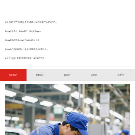
迪士尼验厂官方宣布社会责任审核新政:认可SMETA审核的机构...
Disney出口难点：Disney验厂、Disney FAM...
Disney常见术语.Disney-FAMA,ILS等分别是
Disney验厂的MCS简介：最低合格标准你都达标了？...
迪士尼 FAMA 需要注意哪些事项？-深圳验厂咨询
东南亚验厂
柬埔寨验厂
泰国验厂
越南验厂
精益生产