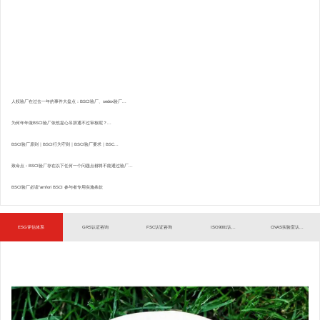
人权验厂在过去一年的事件大盘点：BSCI验厂、sedex验厂...
为何年年做BSCI验厂依然提心吊胆通不过审核呢？...
BSCI验厂原则｜BSCI行为守则｜BSCI验厂要求｜BSC...
致命点：BSCI验厂存在以下任何一个问题点都将不能通过验厂...
BSCI验厂必读”amfori BSCI 参与者专用实施条款
ESG评估体系
GRS认证咨询
FSC认证咨询
ISO9001认...
CNAS实验室认...