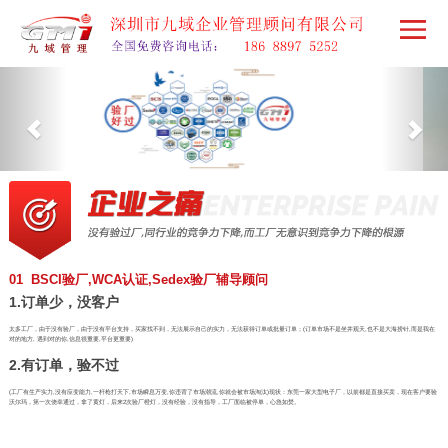
01 BSCI验厂,WCA认证,Sedex验厂辅导顾问
1.订单少，没客户
太多工厂，由于没有验厂，由于没有平台支持，买家找不到，无法展示自己的实力，无法获得订单或批量订单；(订单市场不是坐井观天,也不是大海捞针,而是我在
对的地方, 遇到对的你,信息很重要,平台更重要)
2.有订单，验不过
(工厂有生产实力,没有应变能力,一杆枪打天下,市场瞬息万变,你违背了市场潮流,你就会被市场淘汰)现状：东莞一家大型电子厂，以前都是直接买卖，现在客户要验
沃尔玛，第一次侥幸通过，拿了黄灯，后来2次验厂橙灯，没有经验，没有指导，工厂面临被停单，心急如焚。