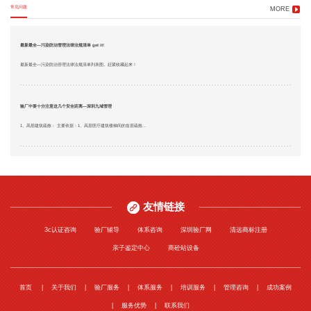
常见问题
MORE
最新最全—污染防治管理法律法规清单 get it!
最新最全—污染防治管理法律法规清单列表图。赶紧收藏起来！
验厂中要十分注意这几个安全距离—深圳九域管理
1、高层建筑疏散： 主要依据：1、高层医疗建筑楼梯间的首层疏散...
友情链接
3c认证咨询
验厂辅导
体系咨询
深圳验厂网
清远商标注册
亲子鉴定中心
商砼站设备
首页
关于我们
验厂服务
体系服务
培训服务
管理咨询
成功案例
服务优势
联系我们