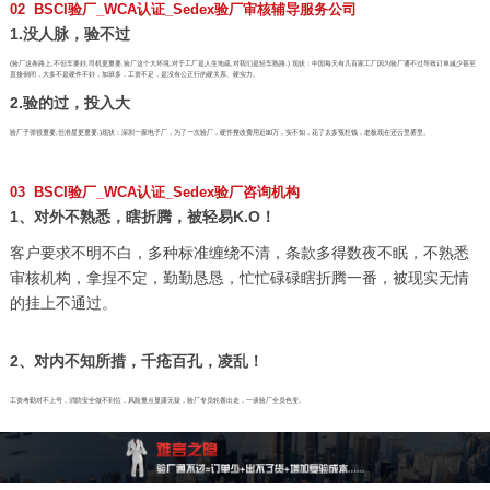
02 BSCI验厂_WCA认证_Sedex验厂审核辅导服务公司
1.没人脉，验不过
(验厂这条路上,不但车要好,司机更重要,验厂这个大环境,对于工厂是人生地疏,对我们是轻车熟路.) 现状：中国每天有几百家工厂因为验厂通不过导致订单减少甚至
直接倒闭，大多不是硬件不好，加班多，工资不足，是没有公正行的硬关系、硬实力。
2.验的过，投入大
验厂子弹很重要,但准星更重要,)现状：深圳一家电子厂，为了一次验厂，硬件整改费用近80万，实不知，花了太多冤枉钱，老板现在还云里雾里。
03 BSCI验厂_WCA认证_Sedex验厂咨询机构
1、对外不熟悉，瞎折腾，被轻易K.O！
客户要求不明不白，多种标准缠绕不清，条款多得数夜不眠，不熟悉
审核机构，拿捏不定，勤勤恳恳，忙忙碌碌瞎折腾一番，被现实无情
的挂上不通过。
2、对内不知所措，千疮百孔，凌乱！
工资考勤对不上号，消防安全做不到位，风险重点显露无疑，验厂专员轮番出走，一谈验厂全员色变。