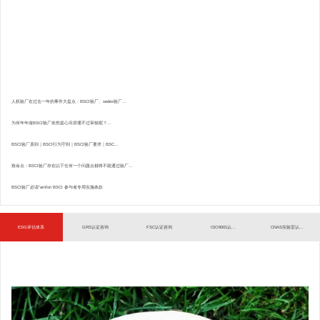
人权验厂在过去一年的事件大盘点：BSCI验厂、sedex验厂...
为何年年做BSCI验厂依然提心吊胆通不过审核呢？...
BSCI验厂原则｜BSCI行为守则｜BSCI验厂要求｜BSC...
致命点：BSCI验厂存在以下任何一个问题点都将不能通过验厂...
BSCI验厂必读”amfori BSCI 参与者专用实施条款
ESG评估体系
GRS认证咨询
FSC认证咨询
ISO9001认...
CNAS实验室认...