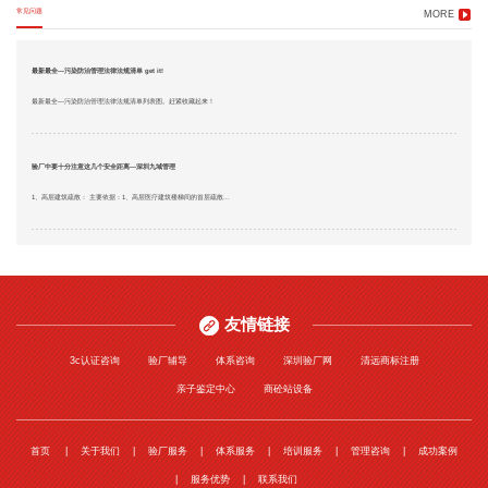
常见问题
MORE
最新最全—污染防治管理法律法规清单 get it!
最新最全—污染防治管理法律法规清单列表图。赶紧收藏起来！
验厂中要十分注意这几个安全距离—深圳九域管理
1、高层建筑疏散： 主要依据：1、高层医疗建筑楼梯间的首层疏散...
友情链接
3c认证咨询
验厂辅导
体系咨询
深圳验厂网
清远商标注册
亲子鉴定中心
商砼站设备
首页
关于我们
验厂服务
体系服务
培训服务
管理咨询
成功案例
服务优势
联系我们