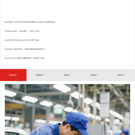
迪士尼验厂官方宣布社会责任审核新政:认可SMETA审核的机构...
Disney出口难点：Disney验厂、Disney FAM...
Disney常见术语.Disney-FAMA,ILS等分别是
Disney验厂的MCS简介：最低合格标准你都达标了？...
迪士尼 FAMA 需要注意哪些事项？-深圳验厂咨询
东南亚验厂
柬埔寨验厂
泰国验厂
越南验厂
精益生产