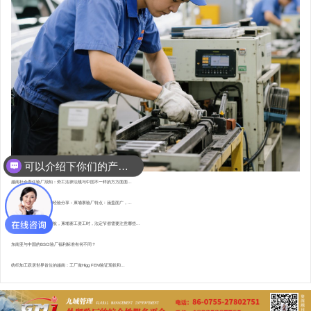
可以介绍下你们的产品么？
你们是怎么收费的呢？
越南社会责任验厂须知：劳工法律法规与中国不一样的方方面面...
东南亚资深验厂顾问的经验分享：柬埔寨验厂特点 : 涵盖面广，...
直赴柬埔寨，为验厂护航，柬埔寨工资工时，法定节假需要注意哪些...
东南亚与中国的BSCI验厂福利标准有何不同？
纺织加工跃居世界首位的越南：工厂做Higg FEM验证现状和...