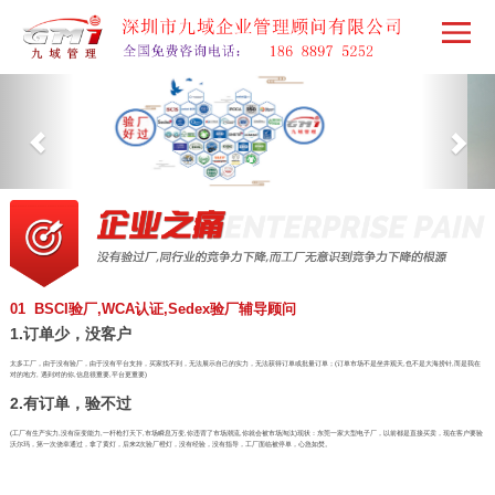
01 BSCI验厂,WCA认证,Sedex验厂辅导顾问
1.订单少，没客户
太多工厂，由于没有验厂，由于没有平台支持，买家找不到，无法展示自己的实力，无法获得订单或批量订单；(订单市场不是坐井观天,也不是大海捞针,而是我在
对的地方, 遇到对的你,信息很重要,平台更重要)
2.有订单，验不过
(工厂有生产实力,没有应变能力,一杆枪打天下,市场瞬息万变,你违背了市场潮流,你就会被市场淘汰)现状：东莞一家大型电子厂，以前都是直接买卖，现在客户要验
沃尔玛，第一次侥幸通过，拿了黄灯，后来2次验厂橙灯，没有经验，没有指导，工厂面临被停单，心急如焚。