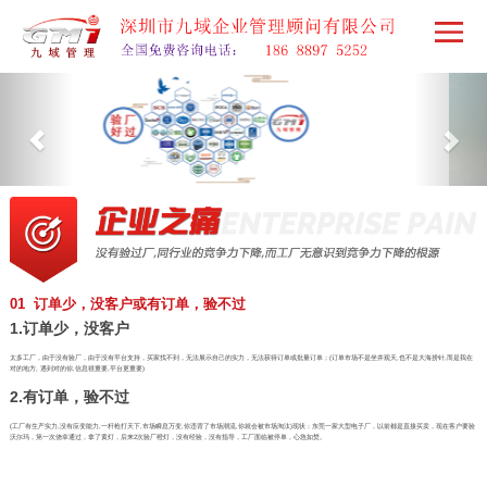
01 订单少，没客户或有订单，验不过
1.订单少，没客户
太多工厂，由于没有验厂，由于没有平台支持，买家找不到，无法展示自己的实力，无法获得订单或批量订单；(订单市场不是坐井观天,也不是大海捞针,而是我在
对的地方, 遇到对的你,信息很重要,平台更重要)
2.有订单，验不过
(工厂有生产实力,没有应变能力,一杆枪打天下,市场瞬息万变,你违背了市场潮流,你就会被市场淘汰)现状：东莞一家大型电子厂，以前都是直接买卖，现在客户要验
沃尔玛，第一次侥幸通过，拿了黄灯，后来2次验厂橙灯，没有经验，没有指导，工厂面临被停单，心急如焚。