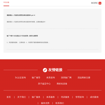
常见问题
MORE
最新最全—污染防治管理法律法规清单 get it!
最新最全—污染防治管理法律法规清单列表图。赶紧收藏起来！
验厂中要十分注意这几个安全距离—深圳九域管理
1、高层建筑疏散： 主要依据：1、高层医疗建筑楼梯间的首层疏散...
友情链接
3c认证咨询
验厂辅导
体系咨询
深圳验厂网
清远商标注册
亲子鉴定中心
商砼站设备
首页
关于我们
验厂服务
体系服务
培训服务
管理咨询
成功案例
服务优势
联系我们