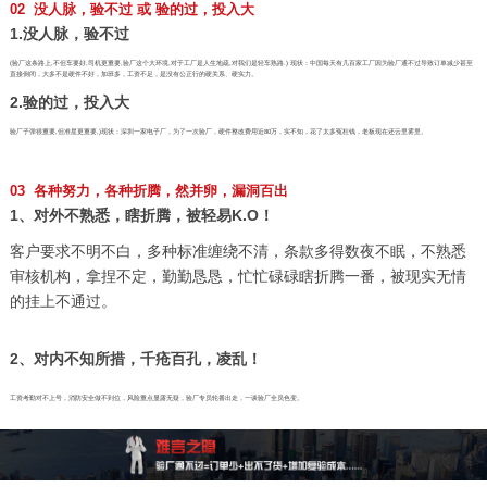
02 没人脉，验不过 或 验的过，投入大
1.没人脉，验不过
(验厂这条路上,不但车要好,司机更重要,验厂这个大环境,对于工厂是人生地疏,对我们是轻车熟路.) 现状：中国每天有几百家工厂因为验厂通不过导致订单减少甚至
直接倒闭，大多不是硬件不好，加班多，工资不足，是没有公正行的硬关系、硬实力。
2.验的过，投入大
验厂子弹很重要,但准星更重要,)现状：深圳一家电子厂，为了一次验厂，硬件整改费用近80万，实不知，花了太多冤枉钱，老板现在还云里雾里。
03 各种努力，各种折腾，然并卵，漏洞百出
1、对外不熟悉，瞎折腾，被轻易K.O！
客户要求不明不白，多种标准缠绕不清，条款多得数夜不眠，不熟悉
审核机构，拿捏不定，勤勤恳恳，忙忙碌碌瞎折腾一番，被现实无情
的挂上不通过。
2、对内不知所措，千疮百孔，凌乱！
工资考勤对不上号，消防安全做不到位，风险重点显露无疑，验厂专员轮番出走，一谈验厂全员色变。