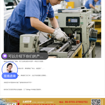
可以介绍下你们的产品么？
越南社会责任验厂须知：劳工法律法规与中国不一样的方方面面...
东南亚资深验厂顾问的经验分享：柬埔寨验厂特点 : 涵盖面广，...
直赴柬埔寨，为验厂护航，柬埔寨工资工时，法定节假需要注意哪些...
东南亚与中国的BSCI验厂福利标准有何不同？
纺织加工跃居世界首位的越南：工厂做Higg FEM验证现状和...