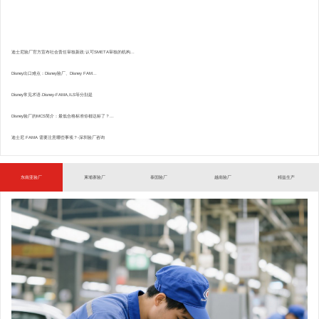
迪士尼验厂官方宣布社会责任审核新政:认可SMETA审核的机构...
Disney出口难点：Disney验厂、Disney FAM...
Disney常见术语.Disney-FAMA,ILS等分别是
Disney验厂的MCS简介：最低合格标准你都达标了？...
迪士尼 FAMA 需要注意哪些事项？-深圳验厂咨询
东南亚验厂
柬埔寨验厂
泰国验厂
越南验厂
精益生产