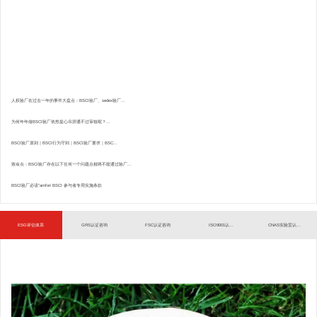
人权验厂在过去一年的事件大盘点：BSCI验厂、sedex验厂...
为何年年做BSCI验厂依然提心吊胆通不过审核呢？...
BSCI验厂原则｜BSCI行为守则｜BSCI验厂要求｜BSC...
致命点：BSCI验厂存在以下任何一个问题点都将不能通过验厂...
BSCI验厂必读”amfori BSCI 参与者专用实施条款
ESG评估体系
GRS认证咨询
FSC认证咨询
ISO9001认...
CNAS实验室认...