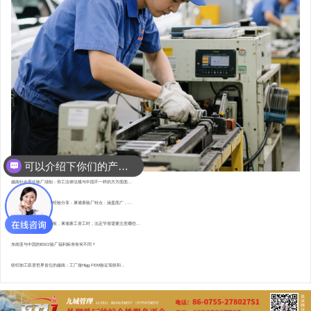
可以介绍下你们的产品么？
你们是怎么收费的呢？
越南社会责任验厂须知：劳工法律法规与中国不一样的方方面面...
东南亚资深验厂顾问的经验分享：柬埔寨验厂特点 : 涵盖面广，...
直赴柬埔寨，为验厂护航，柬埔寨工资工时，法定节假需要注意哪些...
东南亚与中国的BSCI验厂福利标准有何不同？
纺织加工跃居世界首位的越南：工厂做Higg FEM验证现状和...