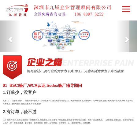
01 BSCI验厂,WCA认证,Sedex验厂辅导顾问
1.订单少，没客户
太多工厂，由于没有验厂，由于没有平台支持，买家找不到，无法展示自己的实力，无法获得订单或批量订单；(订单市场不是坐井观天,也不是大海捞针,而是我在
对的地方, 遇到对的你,信息很重要,平台更重要)
2.有订单，验不过
(工厂有生产实力,没有应变能力,一杆枪打天下,市场瞬息万变,你违背了市场潮流,你就会被市场淘汰)现状：东莞一家大型电子厂，以前都是直接买卖，现在客户要验
沃尔玛，第一次侥幸通过，拿了黄灯，后来2次验厂橙灯，没有经验，没有指导，工厂面临被停单，心急如焚。