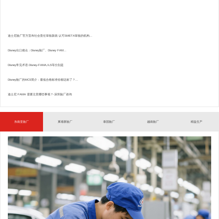
迪士尼验厂官方宣布社会责任审核新政:认可SMETA审核的机构...
Disney出口难点：Disney验厂、Disney FAM...
Disney常见术语.Disney-FAMA,ILS等分别是
Disney验厂的MCS简介：最低合格标准你都达标了？...
迪士尼 FAMA 需要注意哪些事项？-深圳验厂咨询
东南亚验厂
柬埔寨验厂
泰国验厂
越南验厂
精益生产