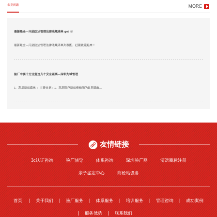
常见问题
MORE
最新最全—污染防治管理法律法规清单 get it!
最新最全—污染防治管理法律法规清单列表图。赶紧收藏起来！
验厂中要十分注意这几个安全距离—深圳九域管理
1、高层建筑疏散： 主要依据：1、高层医疗建筑楼梯间的首层疏散...
友情链接
3c认证咨询
验厂辅导
体系咨询
深圳验厂网
清远商标注册
亲子鉴定中心
商砼站设备
首页
关于我们
验厂服务
体系服务
培训服务
管理咨询
成功案例
服务优势
联系我们