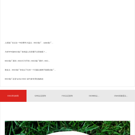
人权验厂在过去一年的事件大盘点：BSCI验厂、sedex验厂...
为何年年做BSCI验厂依然提心吊胆通不过审核呢？...
BSCI验厂原则｜BSCI行为守则｜BSCI验厂要求｜BSC...
致命点：BSCI验厂存在以下任何一个问题点都将不能通过验厂...
BSCI验厂必读”amfori BSCI 参与者专用实施条款
ESG评估体系
GRS认证咨询
FSC认证咨询
ISO9001认...
CNAS实验室认...