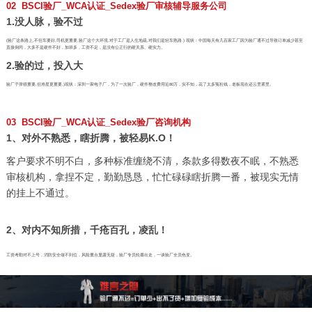
02 BSCI验厂_WCA认证_Sedex验厂审核辅导服务公司
1.没人脉，验不过
(验厂这条路上,不但车要好,司机更重要,验厂这个大环境,对于工厂是人生地疏,对我们是轻车熟路.) 现状：中国每天有几百家工厂因为验厂通不过导致订单减少甚至
直接倒闭，大多不是硬件不好，加班多，工资不足，是没有公正行的硬关系、硬实力。
2.验的过，投入大
验厂子弹很重要,但准星更重要,)现状：深圳一家电子厂，为了一次验厂，硬件整改费用近80万，实不知，花了太多冤枉钱，老板现在还云里雾里。
03 BSCI验厂_WCA认证_Sedex验厂咨询机构
1、对外不熟悉，瞎折腾，被轻易K.O！
客户要求不明不白，多种标准缠绕不清，条款多得数夜不眠，不熟悉
审核机构，拿捏不定，勤勤恳恳，忙忙碌碌瞎折腾一番，被现实无情
的挂上不通过。
2、对内不知所措，千疮百孔，凌乱！
工资考勤对不上号，消防安全做不到位，风险重点显露无疑，验厂专员轮番出走，一谈验厂全员色变。