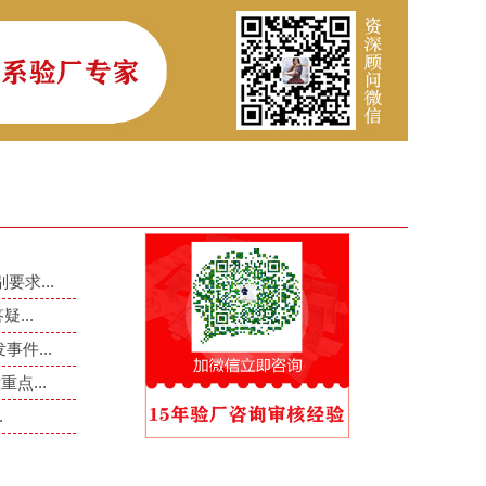
要求...
...
件...
点...
.