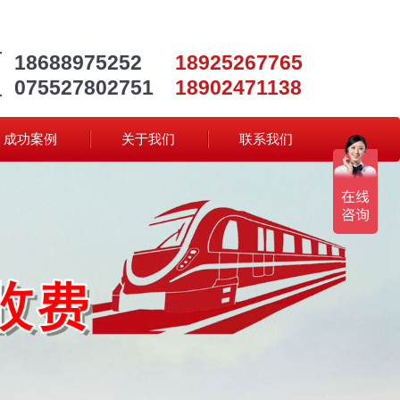
18688975252
18925267765
075527802751
18902471138
成功案例
关于我们
联系我们