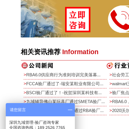
相关资讯推荐
Information
>
RBA6.0供应商行为准则培训完美落幕...
>
社会劳工
>
FCCA验厂通过了-瑞安某鞋业有限公司...
>
walma
>
BSCI验厂通过了！-祝贺深圳某科技有...
>
验厂焦点
>
九域辅导佛山某玩具厂通过SMETA验厂...
>
RBA6.0
请您留言
>
恭祝深圳某电子厂10月中通过RBA验厂...
>
2020沃
深圳九域管理-验厂咨询专家
全国咨询热线：189 2526 7765