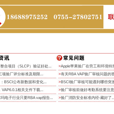
整合项目（SLCP）验证好处...
>
Apple苹果验厂在劳工和环境特别
rt三项验厂评分标准及期限...
>
有关RBA VAP验厂审核问题的答疑
：BSCI公布新数据和变化...
>
BSCI验厂审核可能遇到哪些突发事
，VAP6.0.1相关文件下载...
>
验厂审核前做好考勤系统要注意重
尔玛电子行业只要RBA vap报告...
>
验厂消防安全标准内经-藏好了..