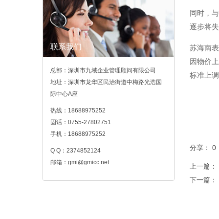
同时，与
逐步将失
联系我们
苏海南表
因物价上
总部：深圳市九域企业管理顾问有限公司
标准上调
地址：深圳市龙华区民治街道中梅路光浩国
际中心A座
热线：18688975252
固话：0755-27802751
手机：18688975252
分享：
0
Q Q：2374852124
邮箱：gmi@gmicc.net
上一篇：
下一篇：