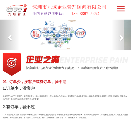
01 订单少，没客户或有订单，验不过
1.订单少，没客户
太多工厂，由于没有验厂，由于没有平台支持，买家找不到，无法展示自己的实力，无法获得订单或批量订单；(订单市场不是坐井观天,也不是大海捞针,而是我在
对的地方, 遇到对的你,信息很重要,平台更重要)
2.有订单，验不过
(工厂有生产实力,没有应变能力,一杆枪打天下,市场瞬息万变,你违背了市场潮流,你就会被市场淘汰)现状：东莞一家大型电子厂，以前都是直接买卖，现在客户要验
沃尔玛，第一次侥幸通过，拿了黄灯，后来2次验厂橙灯，没有经验，没有指导，工厂面临被停单，心急如焚。