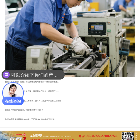
可以介绍下你们的产品么？
你们是怎么收费的呢？
越南社会责任验厂须知：劳工法律法规与中国不一样的方方面面...
东南亚资深验厂顾问的经验分享：柬埔寨验厂特点 : 涵盖面广，...
直赴柬埔寨，为验厂护航，柬埔寨工资工时，法定节假需要注意哪些...
东南亚与中国的BSCI验厂福利标准有何不同？
纺织加工跃居世界首位的越南：工厂做Higg FEM验证现状和...