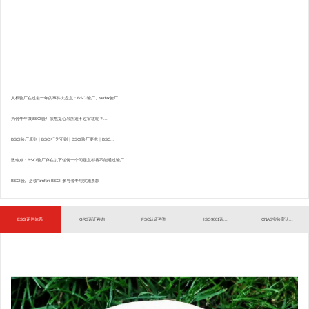
人权验厂在过去一年的事件大盘点：BSCI验厂、sedex验厂...
为何年年做BSCI验厂依然提心吊胆通不过审核呢？...
BSCI验厂原则｜BSCI行为守则｜BSCI验厂要求｜BSC...
致命点：BSCI验厂存在以下任何一个问题点都将不能通过验厂...
BSCI验厂必读”amfori BSCI 参与者专用实施条款
ESG评估体系
GRS认证咨询
FSC认证咨询
ISO9001认...
CNAS实验室认...