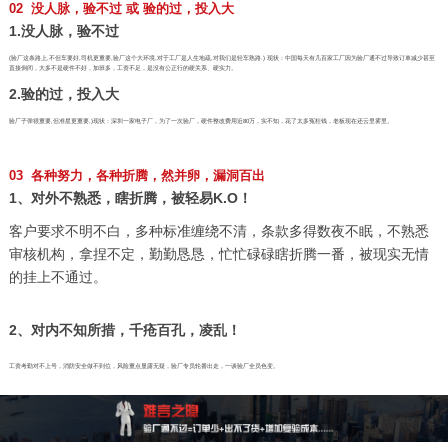
02 没人脉，验不过 或 验的过，投入大
1.没人脉，验不过
(验厂这条路上,不但车要好,司机更重要,验厂这个大环境,对于工厂是人生地疏,对我们是轻车熟路.) 现状：中国每天有几百家工厂因为验厂通不过导致订单减少甚至
直接倒闭，大多不是硬件不好，加班多，工资不足，是没有公正行的硬关系、硬实力。
2.验的过，投入大
验厂子弹很重要,但准星更重要,)现状：深圳一家电子厂，为了一次验厂，硬件整改费用近80万，实不知，花了太多冤枉钱，老板现在还云里雾里。
03 各种努力，各种折腾，然并卵，漏洞百出
1、对外不熟悉，瞎折腾，被轻易K.O！
客户要求不明不白，多种标准缠绕不清，条款多得数夜不眠，不熟悉
审核机构，拿捏不定，勤勤恳恳，忙忙碌碌瞎折腾一番，被现实无情
的挂上不通过。
2、对内不知所措，千疮百孔，凌乱！
工资考勤对不上号，消防安全做不到位，风险重点显露无疑，验厂专员轮番出走，一谈验厂全员色变。