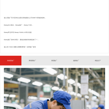
迪士尼验厂官方宣布社会责任审核新政:认可SMETA审核的机构...
Disney出口难点：Disney验厂、Disney FAM...
Disney常见术语.Disney-FAMA,ILS等分别是
Disney验厂的MCS简介：最低合格标准你都达标了？...
迪士尼 FAMA 需要注意哪些事项？-深圳验厂咨询
东南亚验厂
柬埔寨验厂
泰国验厂
越南验厂
精益生产