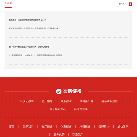
常见问题
MORE
最新最全—污染防治管理法律法规清单 get it!
最新最全—污染防治管理法律法规清单列表图。赶紧收藏起来！
验厂中要十分注意这几个安全距离—深圳九域管理
1、高层建筑疏散： 主要依据：1、高层医疗建筑楼梯间的首层疏散...
友情链接
3c认证咨询
验厂辅导
体系咨询
深圳验厂网
清远商标注册
亲子鉴定中心
商砼站设备
首页
关于我们
验厂服务
体系服务
培训服务
管理咨询
成功案例
服务优势
联系我们