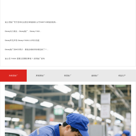
迪士尼验厂官方宣布社会责任审核新政:认可SMETA审核的机构...
Disney出口难点：Disney验厂、Disney FAM...
Disney常见术语.Disney-FAMA,ILS等分别是
Disney验厂的MCS简介：最低合格标准你都达标了？...
迪士尼 FAMA 需要注意哪些事项？-深圳验厂咨询
东南亚验厂
柬埔寨验厂
泰国验厂
越南验厂
精益生产