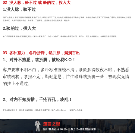
02 没人脉，验不过 或 验的过，投入大
1.没人脉，验不过
(验厂这条路上,不但车要好,司机更重要,验厂这个大环境,对于工厂是人生地疏,对我们是轻车熟路.) 现状：中国每天有几百家工厂因为验厂通不过导致订单减少甚至
直接倒闭，大多不是硬件不好，加班多，工资不足，是没有公正行的硬关系、硬实力。
2.验的过，投入大
验厂子弹很重要,但准星更重要,)现状：深圳一家电子厂，为了一次验厂，硬件整改费用近80万，实不知，花了太多冤枉钱，老板现在还云里雾里。
03 各种努力，各种折腾，然并卵，漏洞百出
1、对外不熟悉，瞎折腾，被轻易K.O！
客户要求不明不白，多种标准缠绕不清，条款多得数夜不眠，不熟悉
审核机构，拿捏不定，勤勤恳恳，忙忙碌碌瞎折腾一番，被现实无情
的挂上不通过。
2、对内不知所措，千疮百孔，凌乱！
工资考勤对不上号，消防安全做不到位，风险重点显露无疑，验厂专员轮番出走，一谈验厂全员色变。