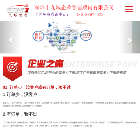
01 订单少，没客户或有订单，验不过
1.订单少，没客户
太多工厂，由于没有验厂，由于没有平台支持，买家找不到，无法展示自己的实力，无法获得订单或批量订单；(订单市场不是坐井观天,也不是大海捞针,而是我在
对的地方, 遇到对的你,信息很重要,平台更重要)
2.有订单，验不过
(工厂有生产实力,没有应变能力,一杆枪打天下,市场瞬息万变,你违背了市场潮流,你就会被市场淘汰)现状：东莞一家大型电子厂，以前都是直接买卖，现在客户要验
沃尔玛，第一次侥幸通过，拿了黄灯，后来2次验厂橙灯，没有经验，没有指导，工厂面临被停单，心急如焚。