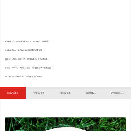
人权验厂在过去一年的事件大盘点：BSCI验厂、sedex验厂...
为何年年做BSCI验厂依然提心吊胆通不过审核呢？...
BSCI验厂原则｜BSCI行为守则｜BSCI验厂要求｜BSC...
致命点：BSCI验厂存在以下任何一个问题点都将不能通过验厂...
BSCI验厂必读”amfori BSCI 参与者专用实施条款
ESG评估体系
GRS认证咨询
FSC认证咨询
ISO9001认...
CNAS实验室认...