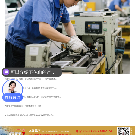
可以介绍下你们的产品么？
你们是怎么收费的呢？
越南社会责任验厂须知：劳工法律法规与中国不一样的方方面面...
东南亚资深验厂顾问的经验分享：柬埔寨验厂特点 : 涵盖面广，...
直赴柬埔寨，为验厂护航，柬埔寨工资工时，法定节假需要注意哪些...
东南亚与中国的BSCI验厂福利标准有何不同？
纺织加工跃居世界首位的越南：工厂做Higg FEM验证现状和...