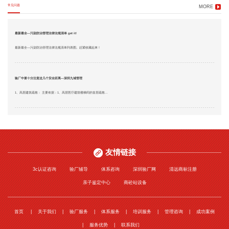
常见问题
MORE
最新最全—污染防治管理法律法规清单 get it!
最新最全—污染防治管理法律法规清单列表图。赶紧收藏起来！
验厂中要十分注意这几个安全距离—深圳九域管理
1、高层建筑疏散： 主要依据：1、高层医疗建筑楼梯间的首层疏散...
友情链接
3c认证咨询
验厂辅导
体系咨询
深圳验厂网
清远商标注册
亲子鉴定中心
商砼站设备
首页
关于我们
验厂服务
体系服务
培训服务
管理咨询
成功案例
服务优势
联系我们