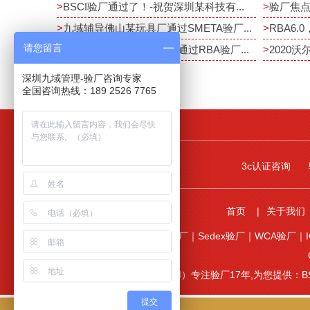
>
BSCI验厂通过了！-祝贺深圳某科技有...
>
验厂焦点
>
九域辅导佛山某玩具厂通过SMETA验厂...
>
RBA6.0
请您留言
>
恭祝深圳某电子厂10月中通过RBA验厂...
>
2020沃
深圳九域管理-验厂咨询专家
全国咨询热线：189 2526 7765
3c认证咨询
首页
关于我们
验厂咨询
｜
验厂辅导
｜
BSCI验厂
｜
Sedex验厂
｜
WCA验厂
｜
深圳九域企业管理（GMI）专注验厂17年,为您提供：
B
提交