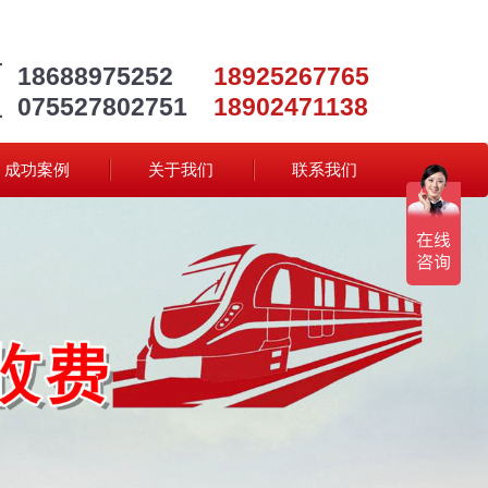
18688975252
18925267765
075527802751
18902471138
成功案例
关于我们
联系我们