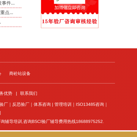
件...
点...
.
心
商砼站设备
务优势
联系我们
验厂
｜
反恐验厂
｜
体系咨询
|
管理培训
｜
ISO13485咨询
｜
图
导培训,咨询BSCI验厂辅导费用热线18688975252.