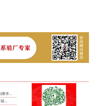
要求...
...