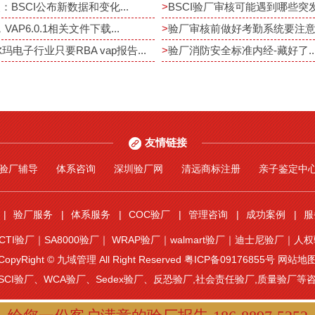
：BSCI公布新数据和变化...
>
BSCI验厂审核可能遇到哪些突发事
，VAP6.0.1相关文件下载...
>
验厂审核前做好考勤系统要注意重
尔玛电子行业只要RBA vap报告...
>
验厂消防安全标准内经-藏好了..
友情链接
验厂辅导
体系咨询
深圳验厂网
清远商标注册
亲子鉴定中
验厂服务
体系服务
COC验厂
管理咨询
成功案例
服
ICTI验厂
｜
SA8000验厂
｜
WRAP验厂
｜
walmart验厂
｜
迪士尼验厂
｜
人权
CopyRight © 九域管理 All Right Reserved
粤ICP备09176855号
网站地
SCI验厂
、
WCA验厂
、
Sedex验厂
、反恐验厂,社会责任验厂,质量验厂等咨询辅