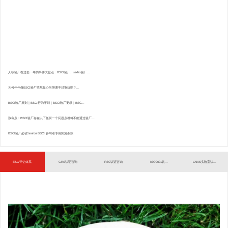
人权验厂在过去一年的事件大盘点：BSCI验厂、sedex验厂...
为何年年做BSCI验厂依然提心吊胆通不过审核呢？...
BSCI验厂原则｜BSCI行为守则｜BSCI验厂要求｜BSC...
致命点：BSCI验厂存在以下任何一个问题点都将不能通过验厂...
BSCI验厂必读”amfori BSCI 参与者专用实施条款
ESG评估体系
GRS认证咨询
FSC认证咨询
ISO9001认...
CNAS实验室认...