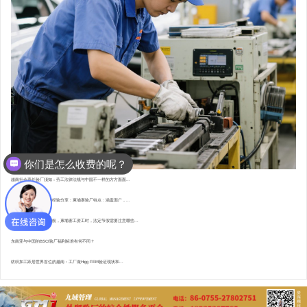
你们是怎么收费的呢？
越南社会责任验厂须知：劳工法律法规与中国不一样的方方面面...
东南亚资深验厂顾问的经验分享：柬埔寨验厂特点 : 涵盖面广，...
直赴柬埔寨，为验厂护航，柬埔寨工资工时，法定节假需要注意哪些...
东南亚与中国的BSCI验厂福利标准有何不同？
纺织加工跃居世界首位的越南：工厂做Higg FEM验证现状和...