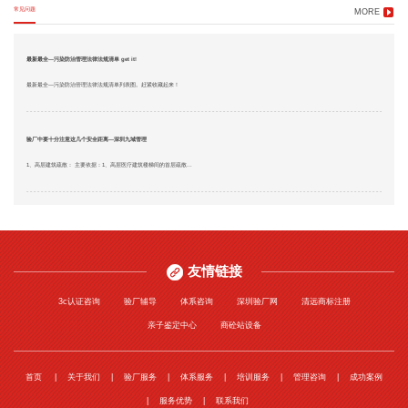
常见问题
MORE
最新最全—污染防治管理法律法规清单 get it!
最新最全—污染防治管理法律法规清单列表图。赶紧收藏起来！
验厂中要十分注意这几个安全距离—深圳九域管理
1、高层建筑疏散： 主要依据：1、高层医疗建筑楼梯间的首层疏散...
友情链接
3c认证咨询
验厂辅导
体系咨询
深圳验厂网
清远商标注册
亲子鉴定中心
商砼站设备
首页
关于我们
验厂服务
体系服务
培训服务
管理咨询
成功案例
服务优势
联系我们