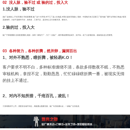
02 没人脉，验不过 或 验的过，投入大
1.没人脉，验不过
(验厂这条路上,不但车要好,司机更重要,验厂这个大环境,对于工厂是人生地疏,对我们是轻车熟路.) 现状：中国每天有几百家工厂因为验厂通不过导致订单减少甚至
直接倒闭，大多不是硬件不好，加班多，工资不足，是没有公正行的硬关系、硬实力。
2.验的过，投入大
验厂子弹很重要,但准星更重要,)现状：深圳一家电子厂，为了一次验厂，硬件整改费用近80万，实不知，花了太多冤枉钱，老板现在还云里雾里。
03 各种努力，各种折腾，然并卵，漏洞百出
1、对外不熟悉，瞎折腾，被轻易K.O！
客户要求不明不白，多种标准缠绕不清，条款多得数夜不眠，不熟悉
审核机构，拿捏不定，勤勤恳恳，忙忙碌碌瞎折腾一番，被现实无情
的挂上不通过。
2、对内不知所措，千疮百孔，凌乱！
工资考勤对不上号，消防安全做不到位，风险重点显露无疑，验厂专员轮番出走，一谈验厂全员色变。