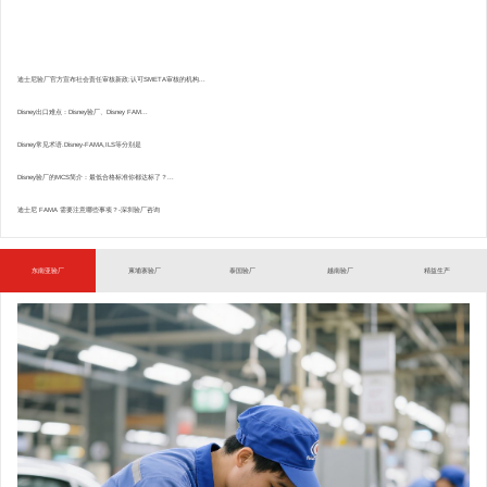
迪士尼验厂官方宣布社会责任审核新政:认可SMETA审核的机构...
Disney出口难点：Disney验厂、Disney FAM...
Disney常见术语.Disney-FAMA,ILS等分别是
Disney验厂的MCS简介：最低合格标准你都达标了？...
迪士尼 FAMA 需要注意哪些事项？-深圳验厂咨询
东南亚验厂
柬埔寨验厂
泰国验厂
越南验厂
精益生产