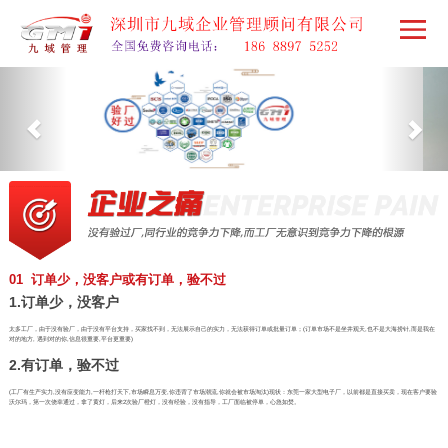
01 订单少，没客户或有订单，验不过
1.订单少，没客户
太多工厂，由于没有验厂，由于没有平台支持，买家找不到，无法展示自己的实力，无法获得订单或批量订单；(订单市场不是坐井观天,也不是大海捞针,而是我在
对的地方, 遇到对的你,信息很重要,平台更重要)
2.有订单，验不过
(工厂有生产实力,没有应变能力,一杆枪打天下,市场瞬息万变,你违背了市场潮流,你就会被市场淘汰)现状：东莞一家大型电子厂，以前都是直接买卖，现在客户要验
沃尔玛，第一次侥幸通过，拿了黄灯，后来2次验厂橙灯，没有经验，没有指导，工厂面临被停单，心急如焚。