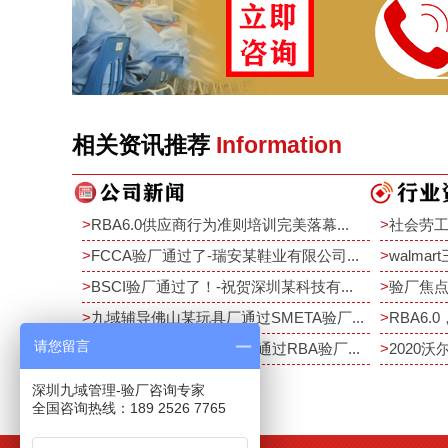
相关资讯推荐
Information
>
RBA6.0供应商行为准则培训完美落幕...
>
社会劳工
>
FCCA验厂通过了-瑞安某鞋业有限公司...
>
walma
>
BSCI验厂通过了！-祝贺深圳某科技有...
>
验厂焦点
>
九域辅导佛山某玩具厂通过SMETA验厂...
>
RBA6.0
请您留言
>
恭祝深圳某电子厂10月中通过RBA验厂...
>
2020沃
深圳九域管理-验厂咨询专家
全国咨询热线：189 2526 7765