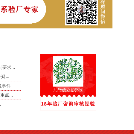
要求...
...
件...
点...
.