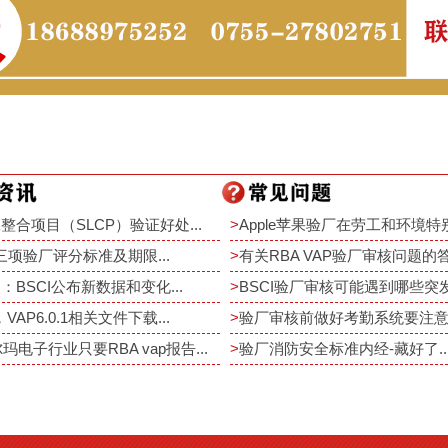
整合项目（SLCP）验证好处...
>
Apple苹果验厂在劳工和环境特别
rt三项验厂评分标准及期限...
>
有关RBA VAP验厂审核问题的答疑
：BSCI公布新数据和变化...
>
BSCI验厂审核可能遇到哪些突发事
，VAP6.0.1相关文件下载...
>
验厂审核前做好考勤系统要注意重
尔玛电子行业只要RBA vap报告...
>
验厂消防安全标准内经-藏好了..