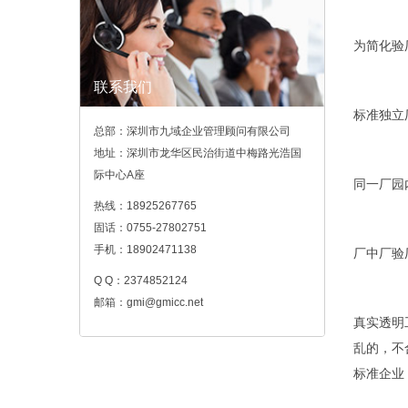
为简化验
联系我们
标准独立
总部：深圳市九域企业管理顾问有限公司
地址：深圳市龙华区民治街道中梅路光浩国
际中心A座
同一厂园
热线：18925267765
固话：0755-27802751
手机：18902471138
厂中厂验
Q Q：2374852124
邮箱：gmi@gmicc.net
真实透明
乱的，不
标准企业