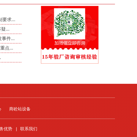
要求...
...
件...
点...
.
心
商砼站设备
务优势
联系我们