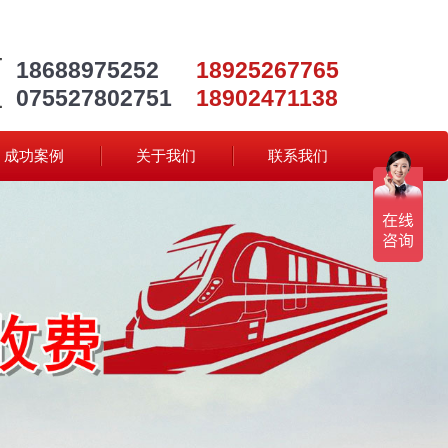
18688975252
18925267765
075527802751
18902471138
成功案例
关于我们
联系我们