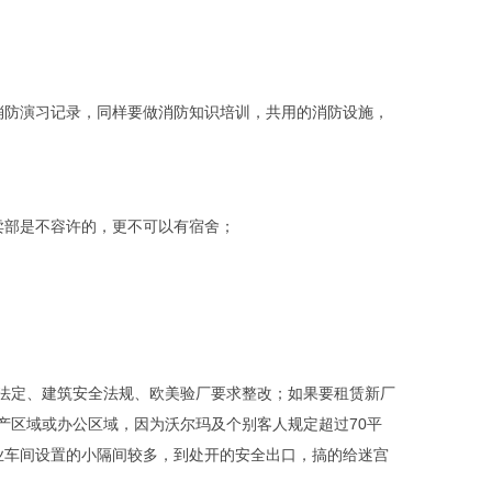
消防演习记录，同样要做消防知识培训，共用的消防设施，
卖部是不容许的，更不可以有宿舍；
法定、建筑安全法规、欧美验厂要求整改；如果要租赁新厂
产区域或办公区域，因为沃尔玛及个别客人规定超过70平
业车间设置的小隔间较多，到处开的安全出口，搞的给迷宫