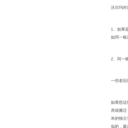
沃尔玛对
1、如果
如同一栋
2、同一
一些老旧
如果想达
房或搬迁
米的独立
似的，最