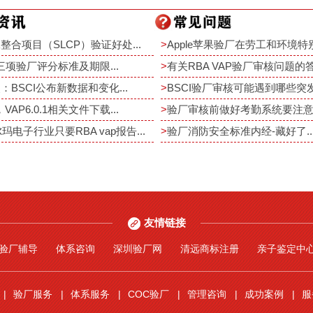
整合项目（SLCP）验证好处...
>
Apple苹果验厂在劳工和环境特别
rt三项验厂评分标准及期限...
>
有关RBA VAP验厂审核问题的答疑
：BSCI公布新数据和变化...
>
BSCI验厂审核可能遇到哪些突发事
，VAP6.0.1相关文件下载...
>
验厂审核前做好考勤系统要注意重
尔玛电子行业只要RBA vap报告...
>
验厂消防安全标准内经-藏好了..
友情链接
验厂辅导
体系咨询
深圳验厂网
清远商标注册
亲子鉴定中
验厂服务
体系服务
COC验厂
管理咨询
成功案例
服