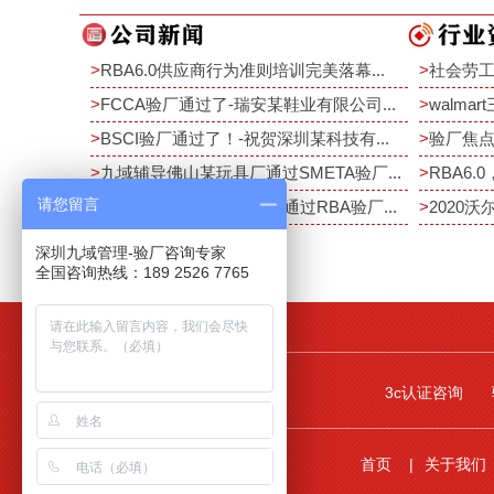
>
RBA6.0供应商行为准则培训完美落幕...
>
社会劳工
>
FCCA验厂通过了-瑞安某鞋业有限公司...
>
walma
>
BSCI验厂通过了！-祝贺深圳某科技有...
>
验厂焦点
>
九域辅导佛山某玩具厂通过SMETA验厂...
>
RBA6.0
请您留言
>
恭祝深圳某电子厂10月中通过RBA验厂...
>
2020沃
深圳九域管理-验厂咨询专家
全国咨询热线：189 2526 7765
3c认证咨询
首页
关于我们