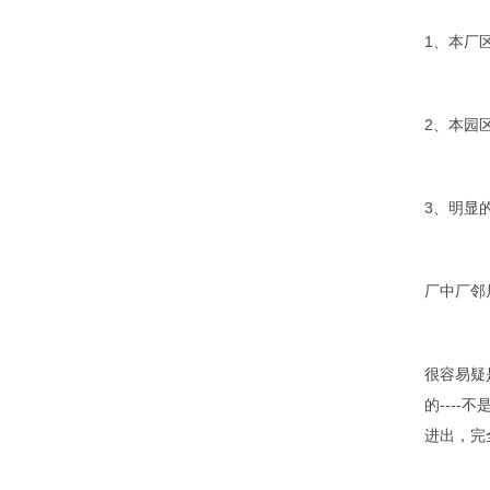
1、本厂
2、本园
3、明显
厂中厂邻
很容易疑
的---
进出，完