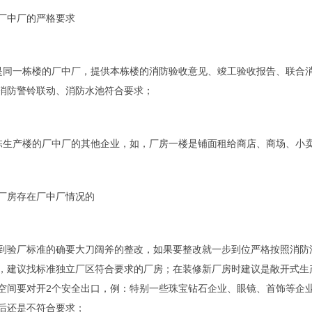
厂中厂的严格要求
是同一栋楼的厂中厂，提供本栋楼的消防验收意见、竣工验收报告、联合
消防警铃联动、消防水池符合要求；
栋生产楼的厂中厂的其他企业，如，厂房一楼是铺面租给商店、商场、小
厂房存在厂中厂情况的
到验厂标准的确要大刀阔斧的整改，如果要整改就一步到位严格按照消防
，建议找标准独立厂区符合要求的厂房；在装修新厂房时建议是敞开式生
空间要对开2个安全出口，例：特别一些珠宝钻石企业、眼镜、首饰等企
后还是不符合要求；