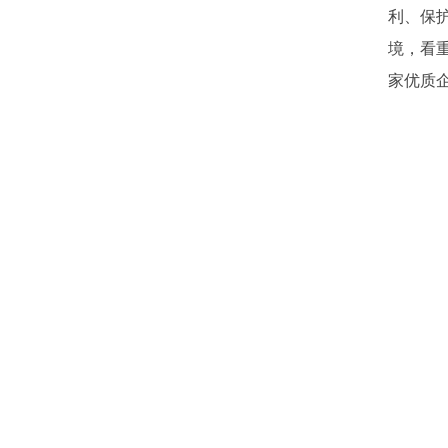
利、保
境，看
家优质