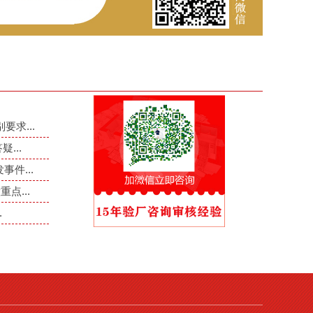
要求...
...
件...
点...
.