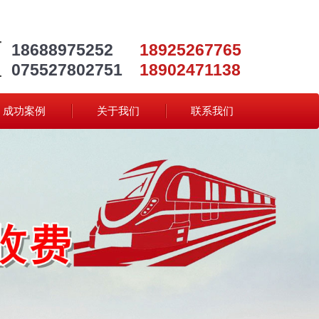
18688975252
18925267765
075527802751
18902471138
成功案例
关于我们
联系我们