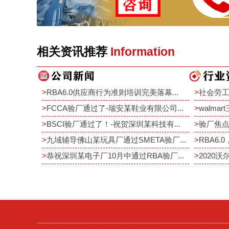
相关资讯推荐
Information
>
RBA6.0供应商行为准则培训完美落幕...
>
社会劳工
>
FCCA验厂通过了-瑞安某鞋业有限公司...
>
walma
>
BSCI验厂通过了！-祝贺深圳某科技有...
>
验厂焦点
>
九域辅导佛山某玩具厂通过SMETA验厂...
>
RBA6.0
>
恭祝深圳某电子厂10月中通过RBA验厂...
>
2020沃