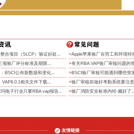
整合项目（SLCP）验证好处...
>
Apple苹果验厂在劳工和环境特别
rt三项验厂评分标准及期限...
>
有关RBA VAP验厂审核问题的答疑
：BSCI公布新数据和变化...
>
BSCI验厂审核可能遇到哪些突发事
，VAP6.0.1相关文件下载...
>
验厂审核前做好考勤系统要注意重
尔玛电子行业只要RBA vap报告...
>
验厂消防安全标准内经-藏好了..
友情链接