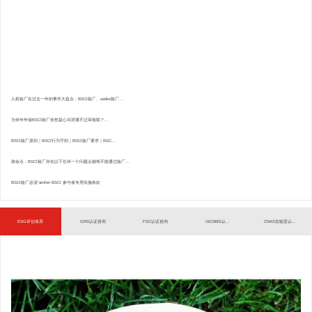
人权验厂在过去一年的事件大盘点：BSCI验厂、sedex验厂...
为何年年做BSCI验厂依然提心吊胆通不过审核呢？...
BSCI验厂原则｜BSCI行为守则｜BSCI验厂要求｜BSC...
致命点：BSCI验厂存在以下任何一个问题点都将不能通过验厂...
BSCI验厂必读”amfori BSCI 参与者专用实施条款
ESG评估体系
GRS认证咨询
FSC认证咨询
ISO9001认...
CNAS实验室认...