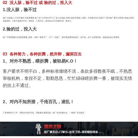
02 没人脉，验不过 或 验的过，投入大
1.没人脉，验不过
(验厂这条路上,不但车要好,司机更重要,验厂这个大环境,对于工厂是人生地疏,对我们是轻车熟路.) 现状：中国每天有几百家工厂因为验厂通不过导致订单减少甚至
直接倒闭，大多不是硬件不好，加班多，工资不足，是没有公正行的硬关系、硬实力。
2.验的过，投入大
验厂子弹很重要,但准星更重要,)现状：深圳一家电子厂，为了一次验厂，硬件整改费用近80万，实不知，花了太多冤枉钱，老板现在还云里雾里。
03 各种努力，各种折腾，然并卵，漏洞百出
1、对外不熟悉，瞎折腾，被轻易K.O！
客户要求不明不白，多种标准缠绕不清，条款多得数夜不眠，不熟悉
审核机构，拿捏不定，勤勤恳恳，忙忙碌碌瞎折腾一番，被现实无情
的挂上不通过。
2、对内不知所措，千疮百孔，凌乱！
工资考勤对不上号，消防安全做不到位，风险重点显露无疑，验厂专员轮番出走，一谈验厂全员色变。