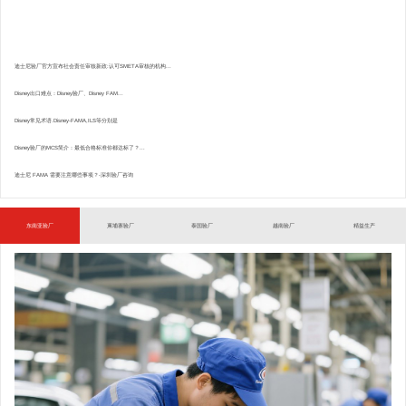
迪士尼验厂官方宣布社会责任审核新政:认可SMETA审核的机构...
Disney出口难点：Disney验厂、Disney FAM...
Disney常见术语.Disney-FAMA,ILS等分别是
Disney验厂的MCS简介：最低合格标准你都达标了？...
迪士尼 FAMA 需要注意哪些事项？-深圳验厂咨询
东南亚验厂
柬埔寨验厂
泰国验厂
越南验厂
精益生产