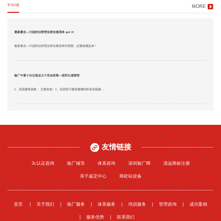
常见问题
MORE
最新最全—污染防治管理法律法规清单 get it!
最新最全—污染防治管理法律法规清单列表图。赶紧收藏起来！
验厂中要十分注意这几个安全距离—深圳九域管理
1、高层建筑疏散： 主要依据：1、高层医疗建筑楼梯间的首层疏散...
友情链接
3c认证咨询
验厂辅导
体系咨询
深圳验厂网
清远商标注册
亲子鉴定中心
商砼站设备
首页
关于我们
验厂服务
体系服务
培训服务
管理咨询
成功案例
服务优势
联系我们