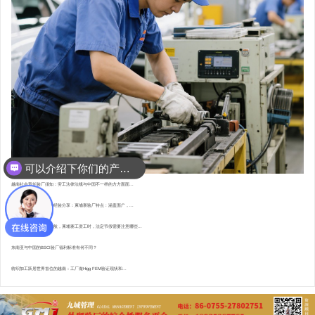
可以介绍下你们的产品么？
你们是怎么收费的呢？
越南社会责任验厂须知：劳工法律法规与中国不一样的方方面面...
东南亚资深验厂顾问的经验分享：柬埔寨验厂特点 : 涵盖面广，...
直赴柬埔寨，为验厂护航，柬埔寨工资工时，法定节假需要注意哪些...
东南亚与中国的BSCI验厂福利标准有何不同？
纺织加工跃居世界首位的越南：工厂做Higg FEM验证现状和...