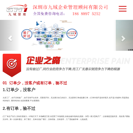
01 订单少，没客户或有订单，验不过
1.订单少，没客户
太多工厂，由于没有验厂，由于没有平台支持，买家找不到，无法展示自己的实力，无法获得订单或批量订单；(订单市场不是坐井观天,也不是大海捞针,而是我在
对的地方, 遇到对的你,信息很重要,平台更重要)
2.有订单，验不过
(工厂有生产实力,没有应变能力,一杆枪打天下,市场瞬息万变,你违背了市场潮流,你就会被市场淘汰)现状：东莞一家大型电子厂，以前都是直接买卖，现在客户要验
沃尔玛，第一次侥幸通过，拿了黄灯，后来2次验厂橙灯，没有经验，没有指导，工厂面临被停单，心急如焚。