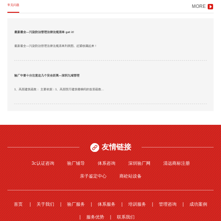
常见问题
MORE
最新最全—污染防治管理法律法规清单 get it!
最新最全—污染防治管理法律法规清单列表图。赶紧收藏起来！
验厂中要十分注意这几个安全距离—深圳九域管理
1、高层建筑疏散： 主要依据：1、高层医疗建筑楼梯间的首层疏散...
友情链接
3c认证咨询
验厂辅导
体系咨询
深圳验厂网
清远商标注册
亲子鉴定中心
商砼站设备
首页
关于我们
验厂服务
体系服务
培训服务
管理咨询
成功案例
服务优势
联系我们