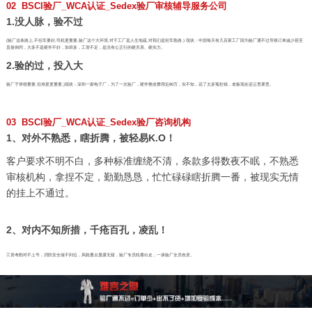
02 BSCI验厂_WCA认证_Sedex验厂审核辅导服务公司
1.没人脉，验不过
(验厂这条路上,不但车要好,司机更重要,验厂这个大环境,对于工厂是人生地疏,对我们是轻车熟路.) 现状：中国每天有几百家工厂因为验厂通不过导致订单减少甚至
直接倒闭，大多不是硬件不好，加班多，工资不足，是没有公正行的硬关系、硬实力。
2.验的过，投入大
验厂子弹很重要,但准星更重要,)现状：深圳一家电子厂，为了一次验厂，硬件整改费用近80万，实不知，花了太多冤枉钱，老板现在还云里雾里。
03 BSCI验厂_WCA认证_Sedex验厂咨询机构
1、对外不熟悉，瞎折腾，被轻易K.O！
客户要求不明不白，多种标准缠绕不清，条款多得数夜不眠，不熟悉
审核机构，拿捏不定，勤勤恳恳，忙忙碌碌瞎折腾一番，被现实无情
的挂上不通过。
2、对内不知所措，千疮百孔，凌乱！
工资考勤对不上号，消防安全做不到位，风险重点显露无疑，验厂专员轮番出走，一谈验厂全员色变。