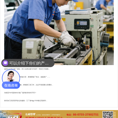
可以介绍下你们的产品么？
越南社会责任验厂须知：劳工法律法规与中国不一样的方方面面...
东南亚资深验厂顾问的经验分享：柬埔寨验厂特点 : 涵盖面广，...
直赴柬埔寨，为验厂护航，柬埔寨工资工时，法定节假需要注意哪些...
东南亚与中国的BSCI验厂福利标准有何不同？
纺织加工跃居世界首位的越南：工厂做Higg FEM验证现状和...