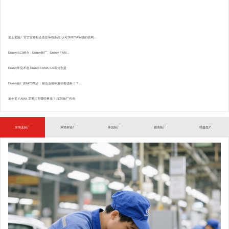
迪士尼验厂官方宣布社会责任审核新政:认可SMETA审核的机构...
Disney出口难点：Disney验厂、Disney FAM...
Disney常见术语.Disney-FAMA,ILS等分别是
Disney验厂的MCS简介：最低合格标准你都达标了？...
迪士尼 FAMA 需要注意哪些事项？-深圳验厂咨询
东南亚验厂
柬埔寨验厂
泰国验厂
越南验厂
精益生产