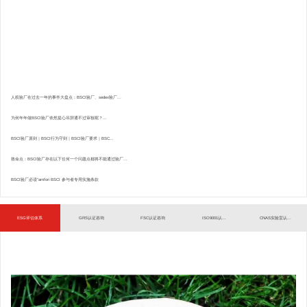
人权验厂在过去一年的事件大盘点：BSCI验厂、sedex验厂...
为何年年做BSCI验厂依然提心吊胆通不过审核呢？...
BSCI验厂原则｜BSCI行为守则｜BSCI验厂要求｜BSC...
致命点：BSCI验厂存在以下任何一个问题点都将不能通过验厂...
BSCI验厂必读”amfori BSCI 参与者专用实施条款
ESG评估体系
GRS认证咨询
FSC认证咨询
ISO9001认...
CNAS实验室认...