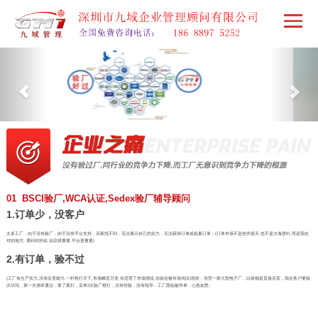
01 BSCI验厂,WCA认证,Sedex验厂辅导顾问
1.订单少，没客户
太多工厂，由于没有验厂，由于没有平台支持，买家找不到，无法展示自己的实力，无法获得订单或批量订单；(订单市场不是坐井观天,也不是大海捞针,而是我在
对的地方, 遇到对的你,信息很重要,平台更重要)
2.有订单，验不过
(工厂有生产实力,没有应变能力,一杆枪打天下,市场瞬息万变,你违背了市场潮流,你就会被市场淘汰)现状：东莞一家大型电子厂，以前都是直接买卖，现在客户要验
沃尔玛，第一次侥幸通过，拿了黄灯，后来2次验厂橙灯，没有经验，没有指导，工厂面临被停单，心急如焚。