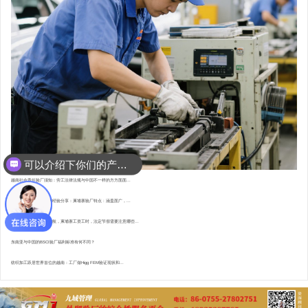
可以介绍下你们的产品么？
越南社会责任验厂须知：劳工法律法规与中国不一样的方方面面...
东南亚资深验厂顾问的经验分享：柬埔寨验厂特点 : 涵盖面广，...
直赴柬埔寨，为验厂护航，柬埔寨工资工时，法定节假需要注意哪些...
东南亚与中国的BSCI验厂福利标准有何不同？
纺织加工跃居世界首位的越南：工厂做Higg FEM验证现状和...