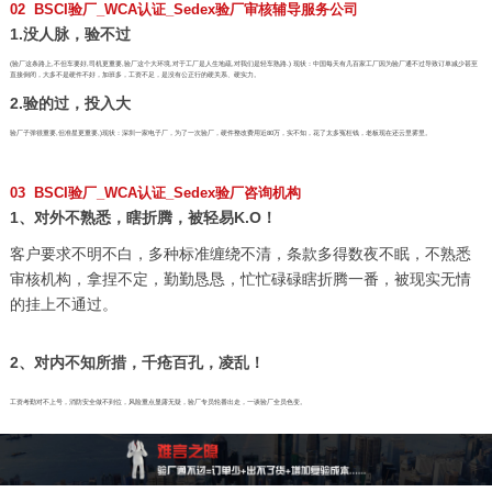
02 BSCI验厂_WCA认证_Sedex验厂审核辅导服务公司
1.没人脉，验不过
(验厂这条路上,不但车要好,司机更重要,验厂这个大环境,对于工厂是人生地疏,对我们是轻车熟路.) 现状：中国每天有几百家工厂因为验厂通不过导致订单减少甚至
直接倒闭，大多不是硬件不好，加班多，工资不足，是没有公正行的硬关系、硬实力。
2.验的过，投入大
验厂子弹很重要,但准星更重要,)现状：深圳一家电子厂，为了一次验厂，硬件整改费用近80万，实不知，花了太多冤枉钱，老板现在还云里雾里。
03 BSCI验厂_WCA认证_Sedex验厂咨询机构
1、对外不熟悉，瞎折腾，被轻易K.O！
客户要求不明不白，多种标准缠绕不清，条款多得数夜不眠，不熟悉
审核机构，拿捏不定，勤勤恳恳，忙忙碌碌瞎折腾一番，被现实无情
的挂上不通过。
2、对内不知所措，千疮百孔，凌乱！
工资考勤对不上号，消防安全做不到位，风险重点显露无疑，验厂专员轮番出走，一谈验厂全员色变。