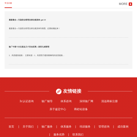
常见问题
MORE
最新最全—污染防治管理法律法规清单 get it!
最新最全—污染防治管理法律法规清单列表图。赶紧收藏起来！
验厂中要十分注意这几个安全距离—深圳九域管理
1、高层建筑疏散： 主要依据：1、高层医疗建筑楼梯间的首层疏散...
友情链接
3c认证咨询
验厂辅导
体系咨询
深圳验厂网
清远商标注册
亲子鉴定中心
商砼站设备
首页
关于我们
验厂服务
体系服务
培训服务
管理咨询
成功案例
服务优势
联系我们