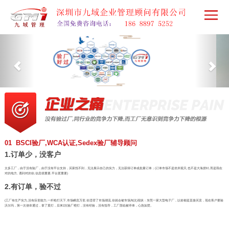
01 BSCI验厂,WCA认证,Sedex验厂辅导顾问
1.订单少，没客户
太多工厂，由于没有验厂，由于没有平台支持，买家找不到，无法展示自己的实力，无法获得订单或批量订单；(订单市场不是坐井观天,也不是大海捞针,而是我在
对的地方, 遇到对的你,信息很重要,平台更重要)
2.有订单，验不过
(工厂有生产实力,没有应变能力,一杆枪打天下,市场瞬息万变,你违背了市场潮流,你就会被市场淘汰)现状：东莞一家大型电子厂，以前都是直接买卖，现在客户要验
沃尔玛，第一次侥幸通过，拿了黄灯，后来2次验厂橙灯，没有经验，没有指导，工厂面临被停单，心急如焚。