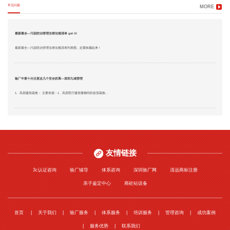
常见问题
MORE
最新最全—污染防治管理法律法规清单 get it!
最新最全—污染防治管理法律法规清单列表图。赶紧收藏起来！
验厂中要十分注意这几个安全距离—深圳九域管理
1、高层建筑疏散： 主要依据：1、高层医疗建筑楼梯间的首层疏散...
友情链接
3c认证咨询
验厂辅导
体系咨询
深圳验厂网
清远商标注册
亲子鉴定中心
商砼站设备
首页
关于我们
验厂服务
体系服务
培训服务
管理咨询
成功案例
服务优势
联系我们