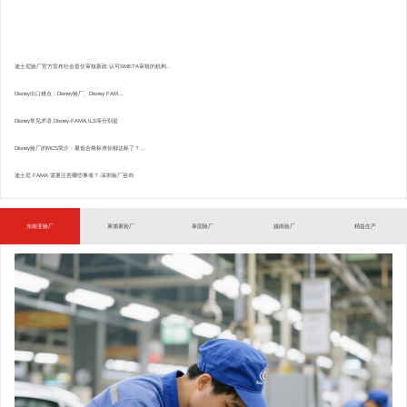
迪士尼验厂官方宣布社会责任审核新政:认可SMETA审核的机构...
Disney出口难点：Disney验厂、Disney FAM...
Disney常见术语.Disney-FAMA,ILS等分别是
Disney验厂的MCS简介：最低合格标准你都达标了？...
迪士尼 FAMA 需要注意哪些事项？-深圳验厂咨询
东南亚验厂
柬埔寨验厂
泰国验厂
越南验厂
精益生产