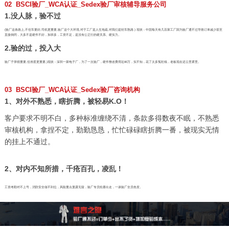
02 BSCI验厂_WCA认证_Sedex验厂审核辅导服务公司
1.没人脉，验不过
(验厂这条路上,不但车要好,司机更重要,验厂这个大环境,对于工厂是人生地疏,对我们是轻车熟路.) 现状：中国每天有几百家工厂因为验厂通不过导致订单减少甚至
直接倒闭，大多不是硬件不好，加班多，工资不足，是没有公正行的硬关系、硬实力。
2.验的过，投入大
验厂子弹很重要,但准星更重要,)现状：深圳一家电子厂，为了一次验厂，硬件整改费用近80万，实不知，花了太多冤枉钱，老板现在还云里雾里。
03 BSCI验厂_WCA认证_Sedex验厂咨询机构
1、对外不熟悉，瞎折腾，被轻易K.O！
客户要求不明不白，多种标准缠绕不清，条款多得数夜不眠，不熟悉
审核机构，拿捏不定，勤勤恳恳，忙忙碌碌瞎折腾一番，被现实无情
的挂上不通过。
2、对内不知所措，千疮百孔，凌乱！
工资考勤对不上号，消防安全做不到位，风险重点显露无疑，验厂专员轮番出走，一谈验厂全员色变。