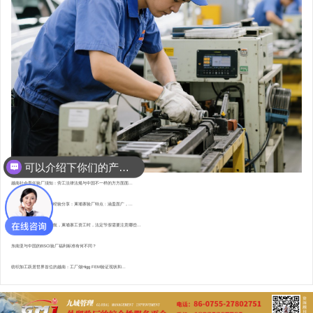
可以介绍下你们的产品么？
越南社会责任验厂须知：劳工法律法规与中国不一样的方方面面...
东南亚资深验厂顾问的经验分享：柬埔寨验厂特点 : 涵盖面广，...
直赴柬埔寨，为验厂护航，柬埔寨工资工时，法定节假需要注意哪些...
东南亚与中国的BSCI验厂福利标准有何不同？
纺织加工跃居世界首位的越南：工厂做Higg FEM验证现状和...