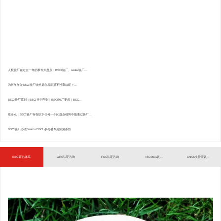
人权验厂在过去一年的事件大盘点：BSCI验厂、sedex验厂...
为何年年做BSCI验厂依然提心吊胆通不过审核呢？...
BSCI验厂原则｜BSCI行为守则｜BSCI验厂要求｜BSC...
致命点：BSCI验厂存在以下任何一个问题点都将不能通过验厂...
BSCI验厂必读”amfori BSCI 参与者专用实施条款
ESG评估体系
GRS认证咨询
FSC认证咨询
ISO9001认...
CNAS实验室认...