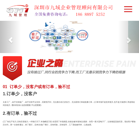
01 订单少，没客户或有订单，验不过
1.订单少，没客户
太多工厂，由于没有验厂，由于没有平台支持，买家找不到，无法展示自己的实力，无法获得订单或批量订单；(订单市场不是坐井观天,也不是大海捞针,而是我在
对的地方, 遇到对的你,信息很重要,平台更重要)
2.有订单，验不过
(工厂有生产实力,没有应变能力,一杆枪打天下,市场瞬息万变,你违背了市场潮流,你就会被市场淘汰)现状：东莞一家大型电子厂，以前都是直接买卖，现在客户要验
沃尔玛，第一次侥幸通过，拿了黄灯，后来2次验厂橙灯，没有经验，没有指导，工厂面临被停单，心急如焚。