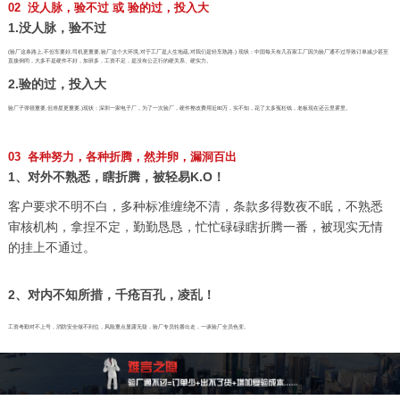
02 没人脉，验不过 或 验的过，投入大
1.没人脉，验不过
(验厂这条路上,不但车要好,司机更重要,验厂这个大环境,对于工厂是人生地疏,对我们是轻车熟路.) 现状：中国每天有几百家工厂因为验厂通不过导致订单减少甚至
直接倒闭，大多不是硬件不好，加班多，工资不足，是没有公正行的硬关系、硬实力。
2.验的过，投入大
验厂子弹很重要,但准星更重要,)现状：深圳一家电子厂，为了一次验厂，硬件整改费用近80万，实不知，花了太多冤枉钱，老板现在还云里雾里。
03 各种努力，各种折腾，然并卵，漏洞百出
1、对外不熟悉，瞎折腾，被轻易K.O！
客户要求不明不白，多种标准缠绕不清，条款多得数夜不眠，不熟悉
审核机构，拿捏不定，勤勤恳恳，忙忙碌碌瞎折腾一番，被现实无情
的挂上不通过。
2、对内不知所措，千疮百孔，凌乱！
工资考勤对不上号，消防安全做不到位，风险重点显露无疑，验厂专员轮番出走，一谈验厂全员色变。