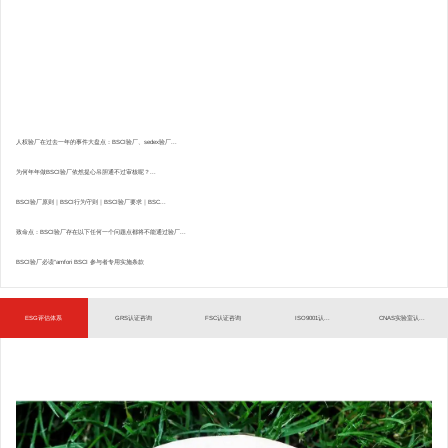
人权验厂在过去一年的事件大盘点：BSCI验厂、sedex验厂...
为何年年做BSCI验厂依然提心吊胆通不过审核呢？...
BSCI验厂原则｜BSCI行为守则｜BSCI验厂要求｜BSC...
致命点：BSCI验厂存在以下任何一个问题点都将不能通过验厂...
BSCI验厂必读”amfori BSCI 参与者专用实施条款
ESG评估体系
GRS认证咨询
FSC认证咨询
ISO9001认...
CNAS实验室认...