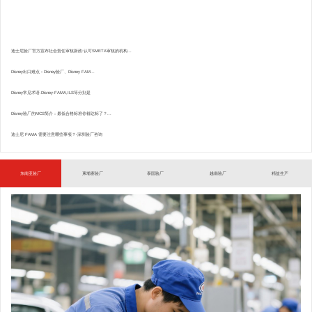
迪士尼验厂官方宣布社会责任审核新政:认可SMETA审核的机构...
Disney出口难点：Disney验厂、Disney FAM...
Disney常见术语.Disney-FAMA,ILS等分别是
Disney验厂的MCS简介：最低合格标准你都达标了？...
迪士尼 FAMA 需要注意哪些事项？-深圳验厂咨询
东南亚验厂
柬埔寨验厂
泰国验厂
越南验厂
精益生产