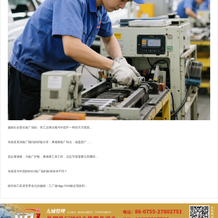
越南社会责任验厂须知：劳工法律法规与中国不一样的方方面面...
东南亚资深验厂顾问的经验分享：柬埔寨验厂特点 : 涵盖面广，...
直赴柬埔寨，为验厂护航，柬埔寨工资工时，法定节假需要注意哪些...
东南亚与中国的BSCI验厂福利标准有何不同？
纺织加工跃居世界首位的越南：工厂做Higg FEM验证现状和...