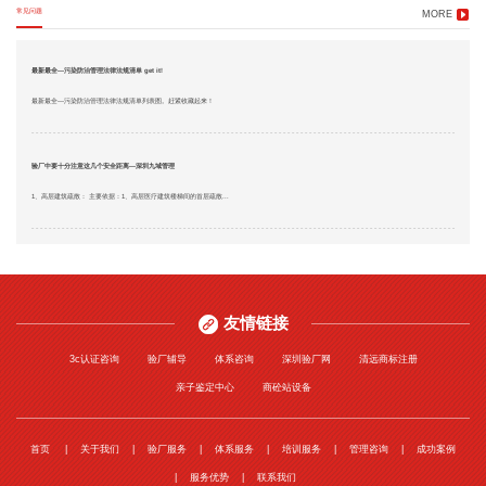
常见问题
MORE
最新最全—污染防治管理法律法规清单 get it!
最新最全—污染防治管理法律法规清单列表图。赶紧收藏起来！
验厂中要十分注意这几个安全距离—深圳九域管理
1、高层建筑疏散： 主要依据：1、高层医疗建筑楼梯间的首层疏散...
友情链接
3c认证咨询
验厂辅导
体系咨询
深圳验厂网
清远商标注册
亲子鉴定中心
商砼站设备
首页
关于我们
验厂服务
体系服务
培训服务
管理咨询
成功案例
服务优势
联系我们