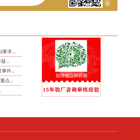
要求...
...
件...
点...
.