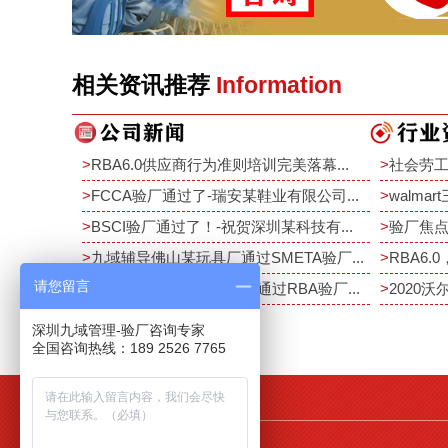
相关资讯推荐
Information
>
RBA6.0供应商行为准则培训完美落幕...
>
社会劳工
>
FCCA验厂通过了-瑞安某鞋业有限公司...
>
walma
>
BSCI验厂通过了！-祝贺深圳某科技有...
>
验厂焦点
>
九域辅导佛山某玩具厂通过SMETA验厂...
>
RBA6.0
请您留言
>
恭祝深圳某电子厂10月中通过RBA验厂...
>
2020沃
深圳九域管理-验厂咨询专家
全国咨询热线：189 2526 7765