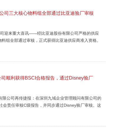
限公司三大核心物料组全部通过比亚迪验厂审核
公司迎来重大喜讯——经比亚迪股份有限公司严格的供应
物料组全部通过审核，正式获得比亚迪供应商准入资格。
工程有限公司在品质管控、生产能力、管理体系等方面的
企的高度认可。 比亚迪作...
顺利获得BSCI合格报告，通过Disney验厂
实业有限公司再传捷报：在深圳九域企业管理顾问有限公司的
社会责任审核C级报告，并同步通过Disney验厂审核。这
链中的竞争力迈上了全新台阶。 企业背景：中国玩具之
限公...