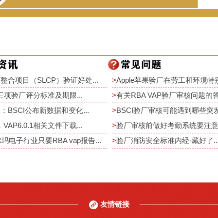
整合项目（SLCP）验证好处...
>
Apple苹果验厂在劳工和环境特别
rt三项验厂评分标准及期限...
>
有关RBA VAP验厂审核问题的答疑
：BSCI公布新数据和变化...
>
BSCI验厂审核可能遇到哪些突发事
，VAP6.0.1相关文件下载...
>
验厂审核前做好考勤系统要注意重
尔玛电子行业只要RBA vap报告...
>
验厂消防安全标准内经-藏好了..
友情链接