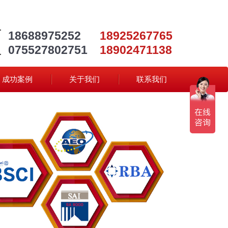
18688975252
18925267765
075527802751
18902471138
成功案例
关于我们
联系我们