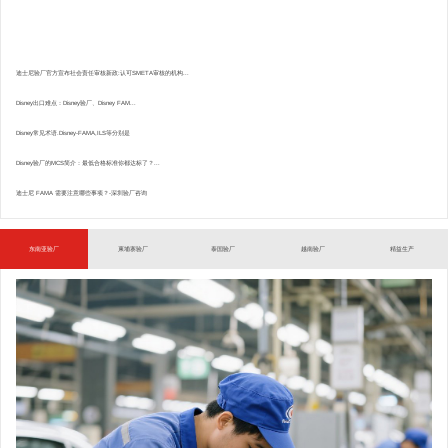
迪士尼验厂官方宣布社会责任审核新政:认可SMETA审核的机构...
Disney出口难点：Disney验厂、Disney FAM...
Disney常见术语.Disney-FAMA,ILS等分别是
Disney验厂的MCS简介：最低合格标准你都达标了？...
迪士尼 FAMA 需要注意哪些事项？-深圳验厂咨询
东南亚验厂
柬埔寨验厂
泰国验厂
越南验厂
精益生产