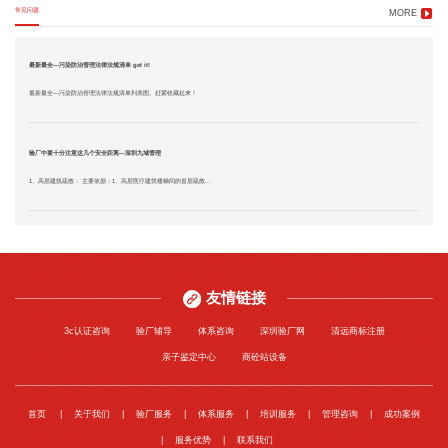
常见问题
MORE
最新最全—污染防治管理法律法规清单 get it!
最新最全—污染防治管理法律法规清单列表图。赶紧收藏起来！
验厂中要十分注意这几个安全距离—深圳九域管理
1、高层建筑疏散： 主要依据：1、高层医疗建筑楼梯间的首层疏散...
友情链接
3c认证咨询
验厂辅导
体系咨询
深圳验厂网
清远商标注册
亲子鉴定中心
商砼站设备
首页
关于我们
验厂服务
体系服务
培训服务
管理咨询
成功案例
服务优势
联系我们