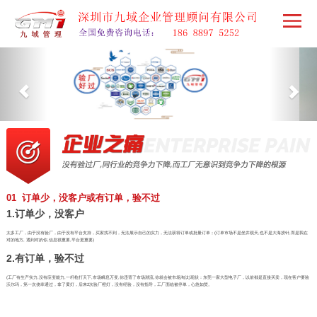
01 订单少，没客户或有订单，验不过
1.订单少，没客户
太多工厂，由于没有验厂，由于没有平台支持，买家找不到，无法展示自己的实力，无法获得订单或批量订单；(订单市场不是坐井观天,也不是大海捞针,而是我在
对的地方, 遇到对的你,信息很重要,平台更重要)
2.有订单，验不过
(工厂有生产实力,没有应变能力,一杆枪打天下,市场瞬息万变,你违背了市场潮流,你就会被市场淘汰)现状：东莞一家大型电子厂，以前都是直接买卖，现在客户要验
沃尔玛，第一次侥幸通过，拿了黄灯，后来2次验厂橙灯，没有经验，没有指导，工厂面临被停单，心急如焚。