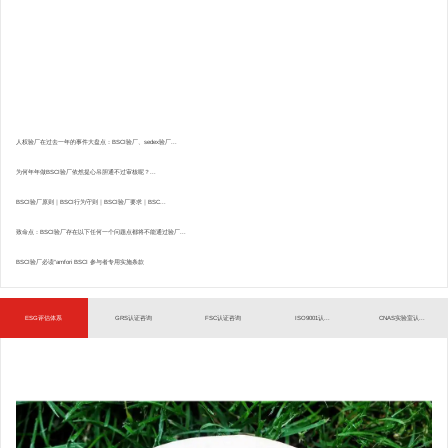
人权验厂在过去一年的事件大盘点：BSCI验厂、sedex验厂...
为何年年做BSCI验厂依然提心吊胆通不过审核呢？...
BSCI验厂原则｜BSCI行为守则｜BSCI验厂要求｜BSC...
致命点：BSCI验厂存在以下任何一个问题点都将不能通过验厂...
BSCI验厂必读”amfori BSCI 参与者专用实施条款
ESG评估体系
GRS认证咨询
FSC认证咨询
ISO9001认...
CNAS实验室认...