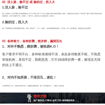
02 没人脉，验不过 或 验的过，投入大
1.没人脉，验不过
(验厂这条路上,不但车要好,司机更重要,验厂这个大环境,对于工厂是人生地疏,对我们是轻车熟路.) 现状：中国每天有几百家工厂因为验厂通不过导致订单减少甚至
直接倒闭，大多不是硬件不好，加班多，工资不足，是没有公正行的硬关系、硬实力。
2.验的过，投入大
验厂子弹很重要,但准星更重要,)现状：深圳一家电子厂，为了一次验厂，硬件整改费用近80万，实不知，花了太多冤枉钱，老板现在还云里雾里。
03 各种努力，各种折腾，然并卵，漏洞百出
1、对外不熟悉，瞎折腾，被轻易K.O！
客户要求不明不白，多种标准缠绕不清，条款多得数夜不眠，不熟悉
审核机构，拿捏不定，勤勤恳恳，忙忙碌碌瞎折腾一番，被现实无情
的挂上不通过。
2、对内不知所措，千疮百孔，凌乱！
工资考勤对不上号，消防安全做不到位，风险重点显露无疑，验厂专员轮番出走，一谈验厂全员色变。