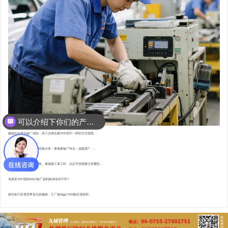
可以介绍下你们的产品么？
越南社会责任验厂须知：劳工法律法规与中国不一样的方方面面...
东南亚资深验厂顾问的经验分享：柬埔寨验厂特点 : 涵盖面广，...
直赴柬埔寨，为验厂护航，柬埔寨工资工时，法定节假需要注意哪些...
东南亚与中国的BSCI验厂福利标准有何不同？
纺织加工跃居世界首位的越南：工厂做Higg FEM验证现状和...