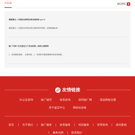
常见问题
MORE
最新最全—污染防治管理法律法规清单 get it!
最新最全—污染防治管理法律法规清单列表图。赶紧收藏起来！
验厂中要十分注意这几个安全距离—深圳九域管理
1、高层建筑疏散： 主要依据：1、高层医疗建筑楼梯间的首层疏散...
友情链接
3c认证咨询
验厂辅导
体系咨询
深圳验厂网
清远商标注册
亲子鉴定中心
商砼站设备
首页
关于我们
验厂服务
体系服务
培训服务
管理咨询
成功案例
服务优势
联系我们