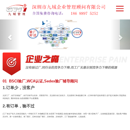
01 BSCI验厂,WCA认证,Sedex验厂辅导顾问
1.订单少，没客户
太多工厂，由于没有验厂，由于没有平台支持，买家找不到，无法展示自己的实力，无法获得订单或批量订单；(订单市场不是坐井观天,也不是大海捞针,而是我在
对的地方, 遇到对的你,信息很重要,平台更重要)
2.有订单，验不过
(工厂有生产实力,没有应变能力,一杆枪打天下,市场瞬息万变,你违背了市场潮流,你就会被市场淘汰)现状：东莞一家大型电子厂，以前都是直接买卖，现在客户要验
沃尔玛，第一次侥幸通过，拿了黄灯，后来2次验厂橙灯，没有经验，没有指导，工厂面临被停单，心急如焚。