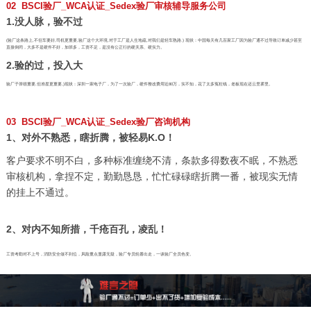
02 BSCI验厂_WCA认证_Sedex验厂审核辅导服务公司
1.没人脉，验不过
(验厂这条路上,不但车要好,司机更重要,验厂这个大环境,对于工厂是人生地疏,对我们是轻车熟路.) 现状：中国每天有几百家工厂因为验厂通不过导致订单减少甚至
直接倒闭，大多不是硬件不好，加班多，工资不足，是没有公正行的硬关系、硬实力。
2.验的过，投入大
验厂子弹很重要,但准星更重要,)现状：深圳一家电子厂，为了一次验厂，硬件整改费用近80万，实不知，花了太多冤枉钱，老板现在还云里雾里。
03 BSCI验厂_WCA认证_Sedex验厂咨询机构
1、对外不熟悉，瞎折腾，被轻易K.O！
客户要求不明不白，多种标准缠绕不清，条款多得数夜不眠，不熟悉
审核机构，拿捏不定，勤勤恳恳，忙忙碌碌瞎折腾一番，被现实无情
的挂上不通过。
2、对内不知所措，千疮百孔，凌乱！
工资考勤对不上号，消防安全做不到位，风险重点显露无疑，验厂专员轮番出走，一谈验厂全员色变。