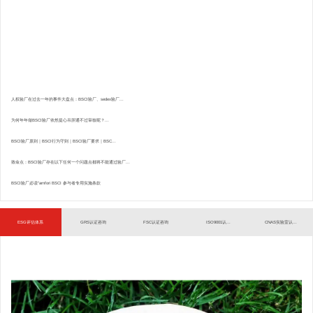
人权验厂在过去一年的事件大盘点：BSCI验厂、sedex验厂...
为何年年做BSCI验厂依然提心吊胆通不过审核呢？...
BSCI验厂原则｜BSCI行为守则｜BSCI验厂要求｜BSC...
致命点：BSCI验厂存在以下任何一个问题点都将不能通过验厂...
BSCI验厂必读”amfori BSCI 参与者专用实施条款
ESG评估体系
GRS认证咨询
FSC认证咨询
ISO9001认...
CNAS实验室认...