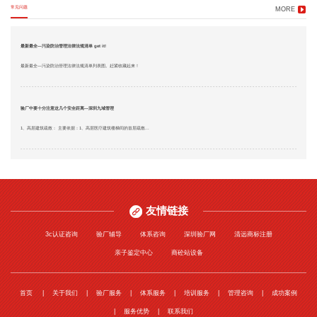
常见问题
MORE
最新最全—污染防治管理法律法规清单 get it!
最新最全—污染防治管理法律法规清单列表图。赶紧收藏起来！
验厂中要十分注意这几个安全距离—深圳九域管理
1、高层建筑疏散： 主要依据：1、高层医疗建筑楼梯间的首层疏散...
友情链接
3c认证咨询
验厂辅导
体系咨询
深圳验厂网
清远商标注册
亲子鉴定中心
商砼站设备
首页
关于我们
验厂服务
体系服务
培训服务
管理咨询
成功案例
服务优势
联系我们