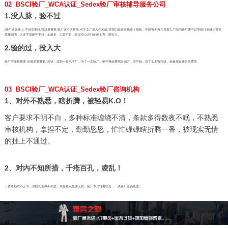
02 BSCI验厂_WCA认证_Sedex验厂审核辅导服务公司
1.没人脉，验不过
(验厂这条路上,不但车要好,司机更重要,验厂这个大环境,对于工厂是人生地疏,对我们是轻车熟路.) 现状：中国每天有几百家工厂因为验厂通不过导致订单减少甚至
直接倒闭，大多不是硬件不好，加班多，工资不足，是没有公正行的硬关系、硬实力。
2.验的过，投入大
验厂子弹很重要,但准星更重要,)现状：深圳一家电子厂，为了一次验厂，硬件整改费用近80万，实不知，花了太多冤枉钱，老板现在还云里雾里。
03 BSCI验厂_WCA认证_Sedex验厂咨询机构
1、对外不熟悉，瞎折腾，被轻易K.O！
客户要求不明不白，多种标准缠绕不清，条款多得数夜不眠，不熟悉
审核机构，拿捏不定，勤勤恳恳，忙忙碌碌瞎折腾一番，被现实无情
的挂上不通过。
2、对内不知所措，千疮百孔，凌乱！
工资考勤对不上号，消防安全做不到位，风险重点显露无疑，验厂专员轮番出走，一谈验厂全员色变。