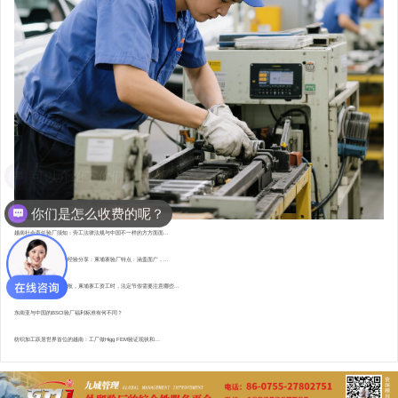
你们是怎么收费的呢？
越南社会责任验厂须知：劳工法律法规与中国不一样的方方面面...
东南亚资深验厂顾问的经验分享：柬埔寨验厂特点 : 涵盖面广，...
直赴柬埔寨，为验厂护航，柬埔寨工资工时，法定节假需要注意哪些...
东南亚与中国的BSCI验厂福利标准有何不同？
纺织加工跃居世界首位的越南：工厂做Higg FEM验证现状和...