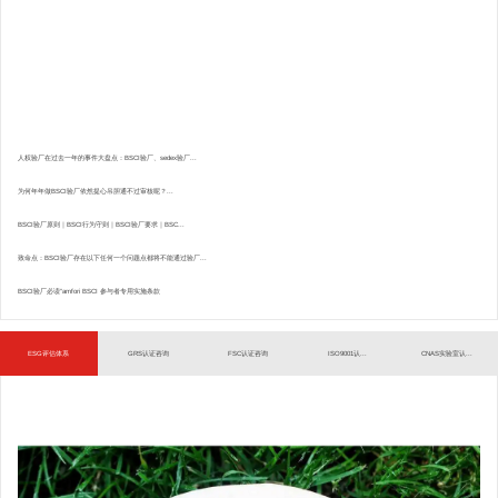
人权验厂在过去一年的事件大盘点：BSCI验厂、sedex验厂...
为何年年做BSCI验厂依然提心吊胆通不过审核呢？...
BSCI验厂原则｜BSCI行为守则｜BSCI验厂要求｜BSC...
致命点：BSCI验厂存在以下任何一个问题点都将不能通过验厂...
BSCI验厂必读”amfori BSCI 参与者专用实施条款
ESG评估体系
GRS认证咨询
FSC认证咨询
ISO9001认...
CNAS实验室认...