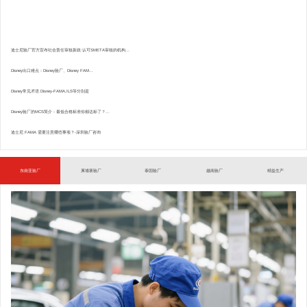
迪士尼验厂官方宣布社会责任审核新政:认可SMETA审核的机构...
Disney出口难点：Disney验厂、Disney FAM...
Disney常见术语.Disney-FAMA,ILS等分别是
Disney验厂的MCS简介：最低合格标准你都达标了？...
迪士尼 FAMA 需要注意哪些事项？-深圳验厂咨询
东南亚验厂
柬埔寨验厂
泰国验厂
越南验厂
精益生产