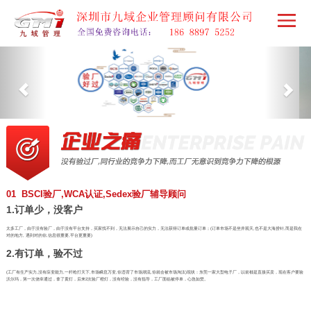
01 BSCI验厂,WCA认证,Sedex验厂辅导顾问
1.订单少，没客户
太多工厂，由于没有验厂，由于没有平台支持，买家找不到，无法展示自己的实力，无法获得订单或批量订单；(订单市场不是坐井观天,也不是大海捞针,而是我在
对的地方, 遇到对的你,信息很重要,平台更重要)
2.有订单，验不过
(工厂有生产实力,没有应变能力,一杆枪打天下,市场瞬息万变,你违背了市场潮流,你就会被市场淘汰)现状：东莞一家大型电子厂，以前都是直接买卖，现在客户要验
沃尔玛，第一次侥幸通过，拿了黄灯，后来2次验厂橙灯，没有经验，没有指导，工厂面临被停单，心急如焚。