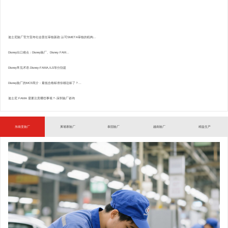
迪士尼验厂官方宣布社会责任审核新政:认可SMETA审核的机构...
Disney出口难点：Disney验厂、Disney FAM...
Disney常见术语.Disney-FAMA,ILS等分别是
Disney验厂的MCS简介：最低合格标准你都达标了？...
迪士尼 FAMA 需要注意哪些事项？-深圳验厂咨询
东南亚验厂
柬埔寨验厂
泰国验厂
越南验厂
精益生产