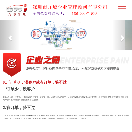
01 订单少，没客户或有订单，验不过
1.订单少，没客户
太多工厂，由于没有验厂，由于没有平台支持，买家找不到，无法展示自己的实力，无法获得订单或批量订单；(订单市场不是坐井观天,也不是大海捞针,而是我在
对的地方, 遇到对的你,信息很重要,平台更重要)
2.有订单，验不过
(工厂有生产实力,没有应变能力,一杆枪打天下,市场瞬息万变,你违背了市场潮流,你就会被市场淘汰)现状：东莞一家大型电子厂，以前都是直接买卖，现在客户要验
沃尔玛，第一次侥幸通过，拿了黄灯，后来2次验厂橙灯，没有经验，没有指导，工厂面临被停单，心急如焚。