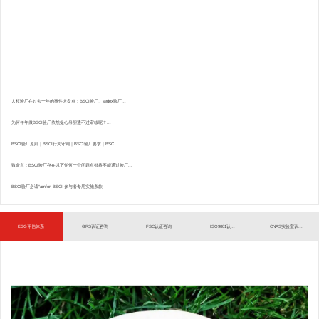
人权验厂在过去一年的事件大盘点：BSCI验厂、sedex验厂...
为何年年做BSCI验厂依然提心吊胆通不过审核呢？...
BSCI验厂原则｜BSCI行为守则｜BSCI验厂要求｜BSC...
致命点：BSCI验厂存在以下任何一个问题点都将不能通过验厂...
BSCI验厂必读”amfori BSCI 参与者专用实施条款
ESG评估体系
GRS认证咨询
FSC认证咨询
ISO9001认...
CNAS实验室认...