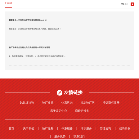
常见问题
MORE
最新最全—污染防治管理法律法规清单 get it!
最新最全—污染防治管理法律法规清单列表图。赶紧收藏起来！
验厂中要十分注意这几个安全距离—深圳九域管理
1、高层建筑疏散： 主要依据：1、高层医疗建筑楼梯间的首层疏散...
友情链接
3c认证咨询
验厂辅导
体系咨询
深圳验厂网
清远商标注册
亲子鉴定中心
商砼站设备
首页
关于我们
验厂服务
体系服务
培训服务
管理咨询
成功案例
服务优势
联系我们