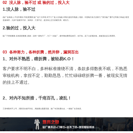
02 没人脉，验不过 或 验的过，投入大
1.没人脉，验不过
(验厂这条路上,不但车要好,司机更重要,验厂这个大环境,对于工厂是人生地疏,对我们是轻车熟路.) 现状：中国每天有几百家工厂因为验厂通不过导致订单减少甚至
直接倒闭，大多不是硬件不好，加班多，工资不足，是没有公正行的硬关系、硬实力。
2.验的过，投入大
验厂子弹很重要,但准星更重要,)现状：深圳一家电子厂，为了一次验厂，硬件整改费用近80万，实不知，花了太多冤枉钱，老板现在还云里雾里。
03 各种努力，各种折腾，然并卵，漏洞百出
1、对外不熟悉，瞎折腾，被轻易K.O！
客户要求不明不白，多种标准缠绕不清，条款多得数夜不眠，不熟悉
审核机构，拿捏不定，勤勤恳恳，忙忙碌碌瞎折腾一番，被现实无情
的挂上不通过。
2、对内不知所措，千疮百孔，凌乱！
工资考勤对不上号，消防安全做不到位，风险重点显露无疑，验厂专员轮番出走，一谈验厂全员色变。