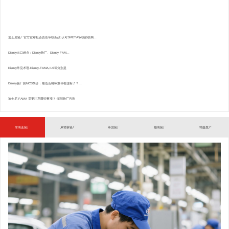
迪士尼验厂官方宣布社会责任审核新政:认可SMETA审核的机构...
Disney出口难点：Disney验厂、Disney FAM...
Disney常见术语.Disney-FAMA,ILS等分别是
Disney验厂的MCS简介：最低合格标准你都达标了？...
迪士尼 FAMA 需要注意哪些事项？-深圳验厂咨询
东南亚验厂
柬埔寨验厂
泰国验厂
越南验厂
精益生产