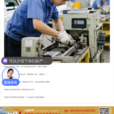
可以介绍下你们的产品么？
你们是怎么收费的呢？
越南社会责任验厂须知：劳工法律法规与中国不一样的方方面面...
东南亚资深验厂顾问的经验分享：柬埔寨验厂特点 : 涵盖面广，...
直赴柬埔寨，为验厂护航，柬埔寨工资工时，法定节假需要注意哪些...
东南亚与中国的BSCI验厂福利标准有何不同？
纺织加工跃居世界首位的越南：工厂做Higg FEM验证现状和...