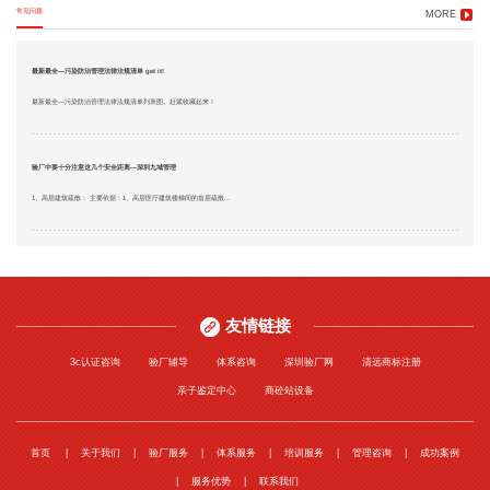
常见问题
MORE
最新最全—污染防治管理法律法规清单 get it!
最新最全—污染防治管理法律法规清单列表图。赶紧收藏起来！
验厂中要十分注意这几个安全距离—深圳九域管理
1、高层建筑疏散： 主要依据：1、高层医疗建筑楼梯间的首层疏散...
友情链接
3c认证咨询
验厂辅导
体系咨询
深圳验厂网
清远商标注册
亲子鉴定中心
商砼站设备
首页
关于我们
验厂服务
体系服务
培训服务
管理咨询
成功案例
服务优势
联系我们