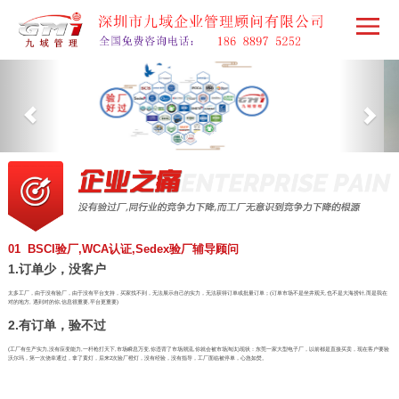
01 BSCI验厂,WCA认证,Sedex验厂辅导顾问
1.订单少，没客户
太多工厂，由于没有验厂，由于没有平台支持，买家找不到，无法展示自己的实力，无法获得订单或批量订单；(订单市场不是坐井观天,也不是大海捞针,而是我在
对的地方, 遇到对的你,信息很重要,平台更重要)
2.有订单，验不过
(工厂有生产实力,没有应变能力,一杆枪打天下,市场瞬息万变,你违背了市场潮流,你就会被市场淘汰)现状：东莞一家大型电子厂，以前都是直接买卖，现在客户要验
沃尔玛，第一次侥幸通过，拿了黄灯，后来2次验厂橙灯，没有经验，没有指导，工厂面临被停单，心急如焚。