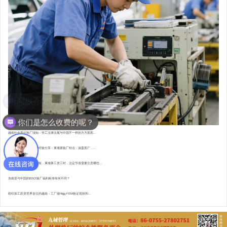
你们是怎么收费的呢？
越南社会责任验厂须知：劳工法律法规与中国不一样的方方面面...
东南亚资深验厂顾问的经验分享：柬埔寨验厂特点 : 涵盖面广，...
直赴柬埔寨，为验厂护航，柬埔寨工资工时，法定节假需要注意哪些...
东南亚与中国的BSCI验厂福利标准有何不同？
纺织加工跃居世界首位的越南：工厂做Higg FEM验证现状和...