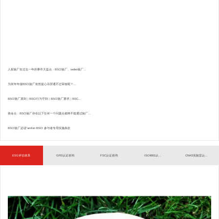
人权验厂在过去一年的事件大盘点：BSCI验厂、sedex验厂...
为何年年做BSCI验厂依然提心吊胆通不过审核呢？...
BSCI验厂原则｜BSCI行为守则｜BSCI验厂要求｜BSC...
致命点：BSCI验厂存在以下任何一个问题点都将不能通过验厂...
BSCI验厂必读”amfori BSCI 参与者专用实施条款
ESG评估体系
GRS认证咨询
FSC认证咨询
ISO9001认...
CNAS实验室认...