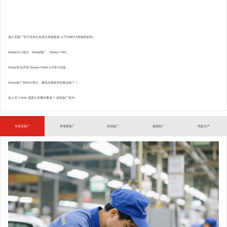
迪士尼验厂官方宣布社会责任审核新政:认可SMETA审核的机构...
Disney出口难点：Disney验厂、Disney FAM...
Disney常见术语.Disney-FAMA,ILS等分别是
Disney验厂的MCS简介：最低合格标准你都达标了？...
迪士尼 FAMA 需要注意哪些事项？-深圳验厂咨询
东南亚验厂
柬埔寨验厂
泰国验厂
越南验厂
精益生产