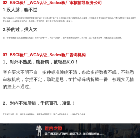
02 BSCI验厂_WCA认证_Sedex验厂审核辅导服务公司
1.没人脉，验不过
(验厂这条路上,不但车要好,司机更重要,验厂这个大环境,对于工厂是人生地疏,对我们是轻车熟路.) 现状：中国每天有几百家工厂因为验厂通不过导致订单减少甚至
直接倒闭，大多不是硬件不好，加班多，工资不足，是没有公正行的硬关系、硬实力。
2.验的过，投入大
验厂子弹很重要,但准星更重要,)现状：深圳一家电子厂，为了一次验厂，硬件整改费用近80万，实不知，花了太多冤枉钱，老板现在还云里雾里。
03 BSCI验厂_WCA认证_Sedex验厂咨询机构
1、对外不熟悉，瞎折腾，被轻易K.O！
客户要求不明不白，多种标准缠绕不清，条款多得数夜不眠，不熟悉
审核机构，拿捏不定，勤勤恳恳，忙忙碌碌瞎折腾一番，被现实无情
的挂上不通过。
2、对内不知所措，千疮百孔，凌乱！
工资考勤对不上号，消防安全做不到位，风险重点显露无疑，验厂专员轮番出走，一谈验厂全员色变。